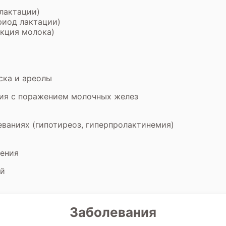
лактации)
риод лактации)
укция молока)
ска и ареолы
ия с поражением молочных желез
ваниях (гипотиреоз, гиперпролактинемия)
нения
ий
Заболевания