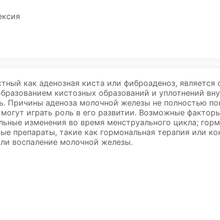
ексия
стный как аденозная киста или фиброаденоз, является
образованием кистозных образований и уплотнений вн
. Причины аденоза молочной железы не полностью поня
 могут играть роль в его развитии. Возможные фактор
льные изменения во время менструального цикла; гор
ые препараты, такие как гормональная терапия или ко
ли воспаление молочной железы.