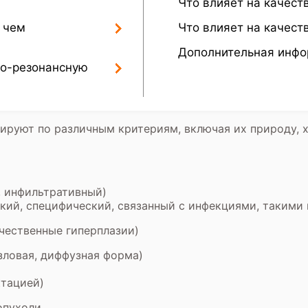
Что влияет на качест
 чем
Что влияет на качес
Дополнительная инф
но-резонансную
ируют по различным критериям, включая их природу, 
, инфильтративный)
ий, специфический, связанный с инфекциями, такими 
чественные гиперплазии)
зловая, диффузная форма)
ктацией)
опухоли