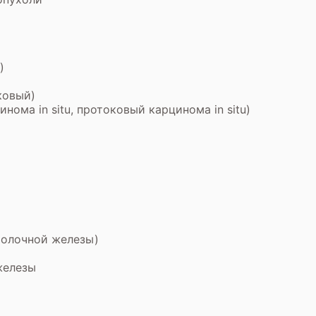
)
ковый)
ома in situ, протоковый карцинома in situ)
молочной железы)
железы