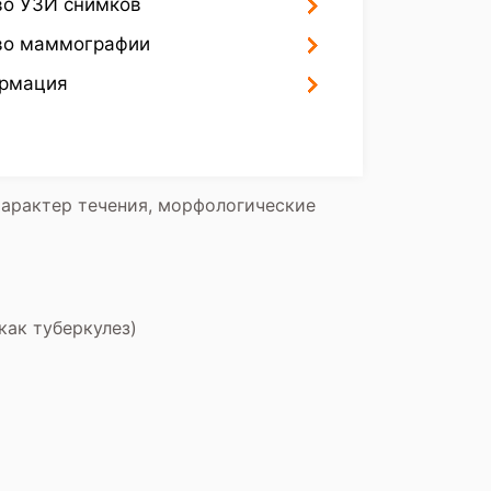
во УЗИ снимков
тво маммографии
ормация
характер течения, морфологические
как туберкулез)