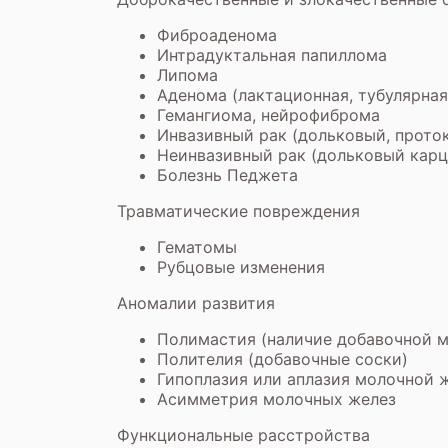
Фиброаденома
Интрадуктальная папиллома
Липома
Аденома (лактационная, тубулярная
Гемангиома, нейрофиброма
Инвазивный рак (дольковый, прото
Неинвазивный рак (дольковый карцин
Болезнь Педжета
Травматические повреждения
Гематомы
Рубцовые изменения
Аномалии развития
Полимастия (наличие добавочной 
Полителия (добавочные соски)
Гипоплазия или аплазия молочной 
Асимметрия молочных желез
Функциональные расстройства