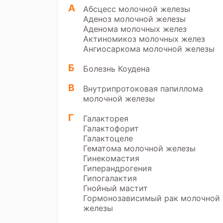
А
Абсцесс молочной железы
Аденоз молочной железы
Аденома молочных желез
Актиномикоз молочных желез
Ангиосаркома молочной железы
Б
Болезнь Коудена
В
Внутрипротоковая папиллома
молочной железы
Г
Галакторея
Галактофорит
Галактоцеле
Гематома молочной железы
Гинекомастия
Гиперандрогения
Гипогалактия
Гнойный мастит
Гормонозависимый рак молочной
железы