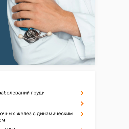
заболеваний груди
лочных желез с динамическим
ем