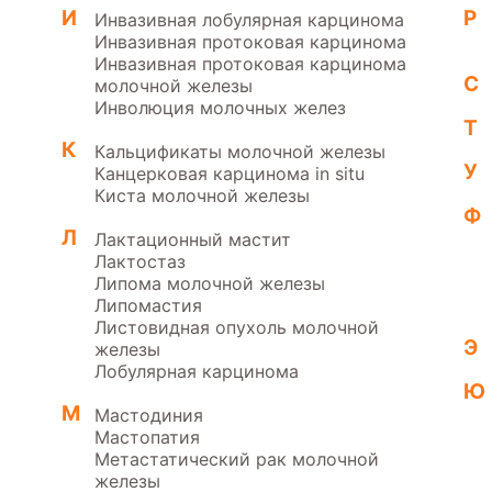
И
Р
Инвазивная лобулярная карцинома
Инвазивная протоковая карцинома
Инвазивная протоковая карцинома
С
молочной железы
Инволюция молочных желез
Т
К
Кальцификаты молочной железы
У
Канцерковая карцинома in situ
Киста молочной железы
Ф
Л
Лактационный мастит
Лактостаз
Липома молочной железы
Липомастия
Листовидная опухоль молочной
Э
железы
Лобулярная карцинома
Ю
М
Мастодиния
Мастопатия
Метастатический рак молочной
железы