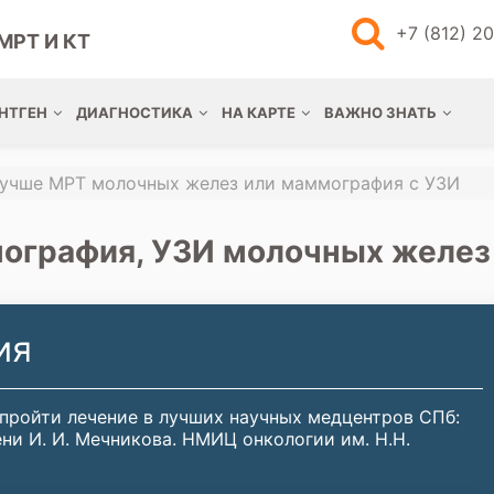
+7 (812) 2
МРТ И КТ
НТГЕН
ДИАГНОСТИКА
НА КАРТЕ
ВАЖНО ЗНАТЬ
лучше МРТ молочных желез или маммография с УЗИ
мография, УЗИ молочных желез
ия
 пройти лечение в лучших научных медцентров СПб:
ни И. И. Мечникова. НМИЦ онкологии им. Н.Н.