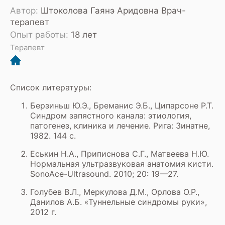
Автор:
Штоколова Гаянэ Аридовна Врач-
терапевт
Опыт работы:
18 лет
Терапевт
Список литературы:
Берзиньш Ю.Э., Бреманис Э.Б., Ципарсоне Р.Т.
Синдром запястного канала: этиология,
патогенез, клиника и лечение. Рига: Зинатне,
1982. 144 с.
Еськин Н.А., Приписнова С.Г., Матвеева Н.Ю.
Нормальная ультразвуковая анатомия кисти.
SonoAce-Ultrasound. 2010; 20: 19—27.
Голубев В.Л., Меркулова Д.М., Орлова О.Р.,
Данилов А.Б. «Туннельные синдромы руки»,
2012 г.