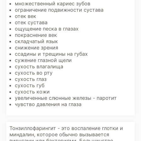
множественный кариес зубов
ограничение подвижности сустава
отек век
отек сустава
ощущение песка в глазах
покраснение век
складчатый язык
снижение зрения
ссадины и трещины на губах
сужение глазной щели
сухость влагалища
сухость во рту
сухость глаз
сухость губ
сухость кожи
увеличенные слюнные железы - паротит
чувство давления на глаза
Тонзиллофарингит - это воспаление глотки и
миндалин, которое обычно вызывается
вирусами или бактериями. Большинство