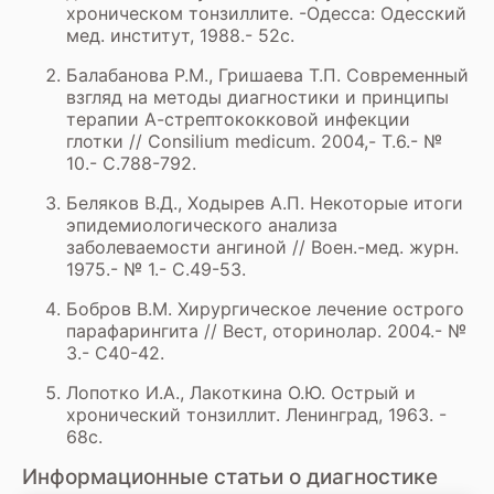
хроническом тонзиллите. -Одесса: Одесский
мед. институт, 1988.- 52с.
Балабанова P.M., Гришаева Т.П. Современный
взгляд на методы диагностики и принципы
терапии А-стрептококковой инфекции
глотки // Consilium medicum. 2004,- Т.6.- №
10.- С.788-792.
Беляков В.Д., Ходырев А.П. Некоторые итоги
эпидемиологического анализа
заболеваемости ангиной // Воен.-мед. журн.
1975.- № 1.- С.49-53.
Бобров В.М. Хирургическое лечение острого
парафарингита // Вест, оторинолар. 2004.- №
3.- С40-42.
Лопотко И.А., Лакоткина О.Ю. Острый и
хронический тонзиллит. Ленинград, 1963. -
68с.
Информационные статьи о диагностике