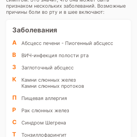
признаком нескольких заболеваний. Возможные
причины боли во рту и в шее включают:
Заболевания
А
Абсцесс печени - Пиогенный абсцесс
В
ВИЧ-инфекция полости рта
З
Заглоточный абсцесс
К
Камни слюнных желез
Камни слюнных протоков
П
Пищевая аллергия
Р
Рак слюнных желез
С
Синдром Шегрена
Т
Тонзиллофарингит