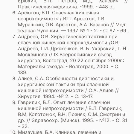
Ерюхин, В.П. Петров, М.Д. Ханевич //
Практическая медицина. -1999. - 448 с.
Арсютов, В.П. Спаечная кишечная
непроходимость / В.П. Арсютов, Т.В
Мурашкин, О.В. Арсютов, А.А. Вазанов // Мед.
журнал Чувашии. — 1997. № 1 - 2. - С. 67 - 69.
Андреев, О.В. Хирургическая тактика при
спаечной кишечной непроходимости /О.В.
Андреев, Г.И. Дряженков, В. Б. Ухарский, Т. Н.
Москвинова // IX Всероссийский съезд
хирургов, Волгоград, 20 22 сентября 2000г.:
Материалы съезда. - Волгоград, 2000. - С.
139.
Алиев, С.А. Особенности диагностики и
хирургической тактики при спаечной
кишечной непроходимости / С.А. Алиев //
Хирургия. 1994. -№ 2. - С. 13-17.
Гаврилик, Б.Л. Опыт лечения спаечной
кишечной непроходимости / Б.Л. Гаврилик,
В.М. Колотонюк, В.Н. Позняк, С.М. Смотрин и
др. // Здравоохр. (Минск). 1995. - №12. - С. 31
- 32.
Мизаушев, Б.А. Клиника, лечение и