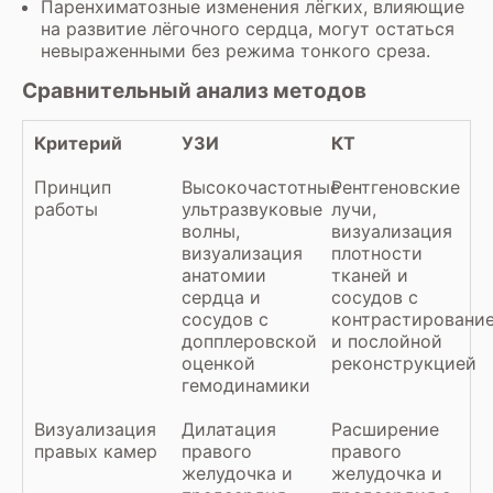
Паренхиматозные изменения лёгких, влияющие
на развитие лёгочного сердца, могут остаться
невыраженными без режима тонкого среза.
Сравнительный анализ методов
Критерий
УЗИ
КТ
Принцип
Высокочастотные
Рентгеновские
работы
ультразвуковые
лучи,
волны,
визуализация
визуализация
плотности
анатомии
тканей и
сердца и
сосудов с
сосудов с
контрастировани
допплеровской
и послойной
оценкой
реконструкцией
гемодинамики
Визуализация
Дилатация
Расширение
правых камер
правого
правого
желудочка и
желудочка и