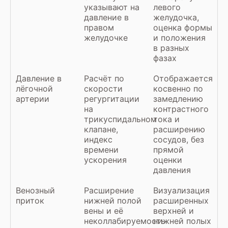
указывают на
левого
давление в
желудочка,
правом
оценка формы
желудочке
и положения
в разных
фазах
Давление в
Расчёт по
Отображается
лёгочной
скорости
косвенно по
артерии
регургитации
замедлению
на
контрастного
трикуспидальном
тока и
клапане,
расширению
индекс
сосудов, без
времени
прямой
ускорения
оценки
давления
Венозный
Расширение
Визуализация
приток
нижней полой
расширенных
вены и её
верхней и
неколлабируемость
нижней полых