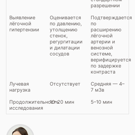
разрешении
Выявление
Оценивается
Подтверждается
лёгочной
по давлению,
по
гипертензии
утолщению
расширению
стенок,
лёгочной
регургитации
артерии и
и дилатации
венозной
сосудов
системе,
верифицируется
по задержке
контраста
Лучевая
Отсутствует
Средняя — 4–
нагрузка
7 мЗв
Продолжительность
10–20 мин
5–10 мин
исследования