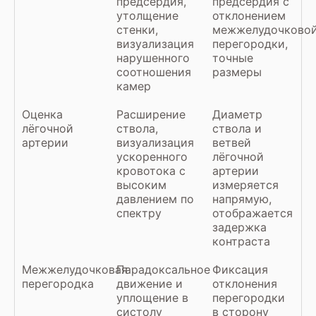
предсердия,
предсердия с
утолщение
отклонением
стенки,
межжелудочково
визуализация
перегородки,
нарушенного
точные
соотношения
размеры
камер
Оценка
Расширение
Диаметр
лёгочной
ствола,
ствола и
артерии
визуализация
ветвей
ускоренного
лёгочной
кровотока с
артерии
высоким
измеряется
давлением по
напрямую,
спектру
отображается
задержка
контраста
Межжелудочковая
Парадоксальное
Фиксация
перегородка
движение и
отклонения
уплощение в
перегородки
систолу
в сторону