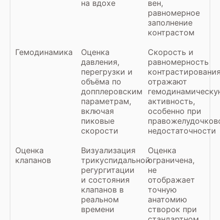
на вдохе
вен,
равномерное
заполнение
контрастом
Гемодинамика
Оценка
Скорость и
давления,
равномерность
перегрузки и
контрастировани
объёма по
отражают
допплеровским
гемодинамическу
параметрам,
активность,
включая
особенно при
пиковые
правожелудочков
скорости
недостаточности
Оценка
Визуализация
Оценка
клапанов
трикуспидальной
ограничена,
регургитации
не
и состояния
отображает
клапанов в
точную
реальном
анатомию
времени
створок при
стандартном