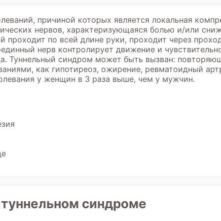
олеваний, причиной которых является локальная комп
ических нервов, характеризующаяся болью и/или сниж
й проходит по всей длине руки, проходит через прохо
Срединный нерв контролирует движение и чувствительн
ца. Туннельный синдром может быть вызван: повторяю
ваниями, как гипотиреоз, ожирение, ревматоидный арт
олевания у женщин в 3 раза выше, чем у мужчин.
езия
це
и туннельном синдроме