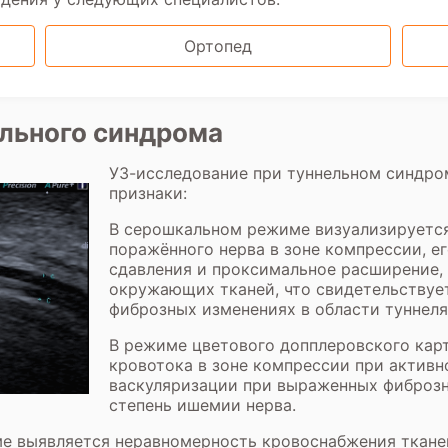
Ортопед
ельного синдрома
УЗ-исследование при туннельном синдр
признаки:
В серошкальном режиме визуализируется
поражённого нерва в зоне компрессии, е
сдавления и проксимальное расширение, 
окружающих тканей, что свидетельствуе
фиброзных изменениях в области туннеля
В режиме цветового допплеровского кар
кровотока в зоне компрессии при актив
васкуляризации при выраженных фиброзн
степень ишемии нерва.
е выявляется неравномерность кровоснабжения тканей 