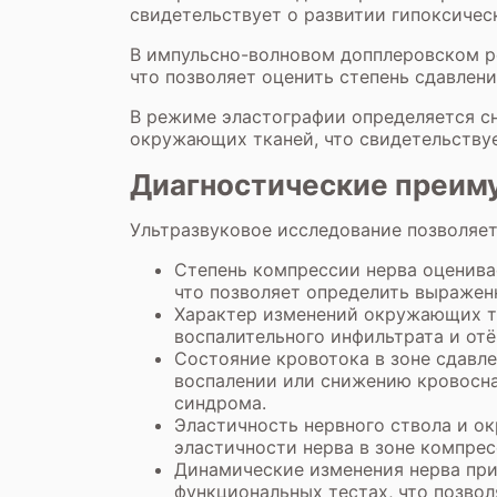
свидетельствует о развитии гипоксичес
В импульсно-волновом допплеровском ре
что позволяет оценить степень сдавлени
В режиме эластографии определяется с
окружающих тканей, что свидетельствуе
Диагностические преи
Ультразвуковое исследование позволяе
Степень компрессии нерва оценива
что позволяет определить выражен
Характер изменений окружающих тк
воспалительного инфильтрата и отё
Состояние кровотока в зоне сдавл
воспалении или снижению кровосна
синдрома.
Эластичность нервного ствола и о
эластичности нерва в зоне компре
Динамические изменения нерва при
функциональных тестах, что позвол