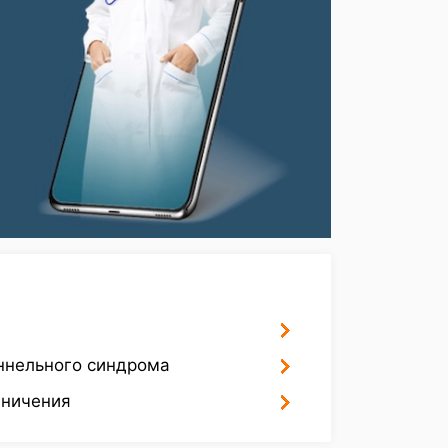
ннельного синдрома
аничения