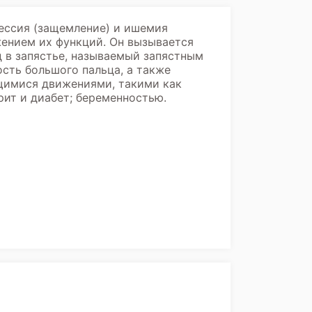
рессия (защемление) и ишемия
ением их функций. Он вызывается
д в запястье, называемый запястным
ость большого пальца, а также
щимися движениями, такими как
рит и диабет; беременностью.