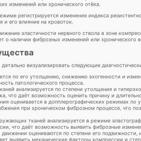
ких изменений или хронического отёка.
жиме регистрируется изменение индекса резистентнос
я и его влияние на кровоток.
нижение эластичности нервного ствола в зоне компре
т о наличии фиброзных изменений или хронического в
мущества
т детально визуализировать следующие диагностическ
ется по его утолщению, снижению эхогенности и изме
ность патологического процесса.
аней анализируется по степени утолщения и гиперэхо
ка, что даёт возможность оценить причину и длительн
ения оценивается в допплерографических режимах по 
бжения при хроническом фиброзном процессе, что поз
кружающих тканей анализируется в режиме эластограф
ссии, что даёт возможность выявить фиброзные измен
 движении оцениваются по степени его подвижности,
яет выявить механические факторы компрессии и степе