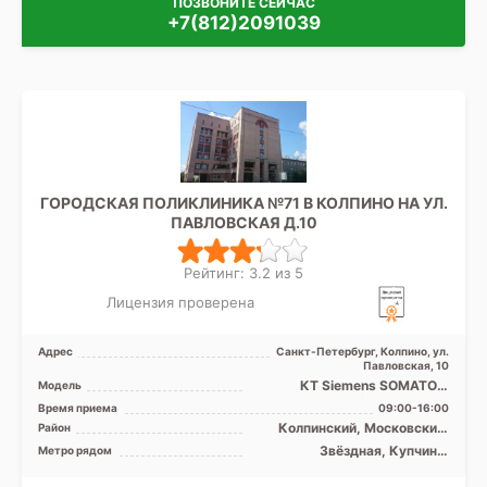
ПОЗВОНИТЕ СЕЙЧАС
+7(812)2091039
ГОРОДСКАЯ ПОЛИКЛИНИКА №71 В КОЛПИНО НА УЛ.
ПАВЛОВСКАЯ Д.10
Рейтинг: 3.2 из 5
Лицензия проверена
Адрес
Санкт-Петербург, Колпино, ул.
Павловская, 10
КТ Siemens SOMATOM
Модель
Sensation 40 срезов
Время приема
09:00-16:00
Колпинский, Московский,
Район
Пушкинский, Лен. область
Звёздная, Купчино,
Метро рядом
Рыбацкое, Дунайская,
Шушары