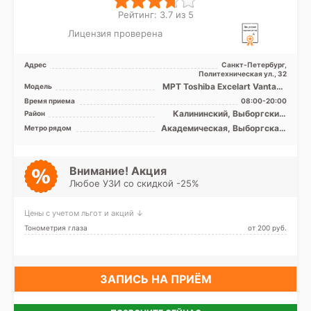
Рейтинг: 3.7 из 5
Лицензия проверена
Адрес
Санкт-Петербург,
Политехническая ул., 32
МРТ Toshiba Excelart Vantage
Модель
1.5T закрытый тип, КТ
Время приема
08:00-20:00
Toshiba Aquilion 32 ...
Калининский, Выборгский,
Район
Красногвардейский,
Академическая, Выборгская,
Метро рядом
Петроградский, Приморский
Гражданский проспект,
Девяткино, Комендантский
проспект, Озерки, Парнас,
Пионерская, Площадь
Внимание! Акция
Мужества, Политехническая,
Любое УЗИ со скидкой -25%
Проспект Просвещения,
Удельная
Цены с учетом льгот и акций ↓
Тонометрия глаза
от 200 pуб.
ЗАПИСЬ НА ПРИЁМ