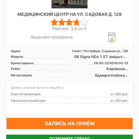
МЕДИЦИНСКИЙ ЦЕНТР НА УЛ. САДОВАЯ Д. 126
Рейтинг: 3.8 из 5
Лицензия проверена
Адрес
Санкт-Петербург, Садовая ул., 126
GE Signa HDx 1.5T закрытый
Модель
тип, КТ Aquilion PRIME Toshiba
Время приема
08:00-22:0019:00-22
Medical Syst ...
Кировский,
Район
Василеостровский,
Адмиралтейская,
Метро рядом
Московский,
Балтийская,
Адмиралтейский
Василеостровская, Нарвская,
Цены с учетом льгот и акций ↓
Садовая, Сенная площадь,
Спасская, Технологический
Эластотонометрия
от 300 pуб.
институт, Театральная
Офтальмотонометрия
от 320 pуб.
ЗАПИСЬ НА ПРИЁМ
ПОЗВОНИТЕ СЕЙЧАС