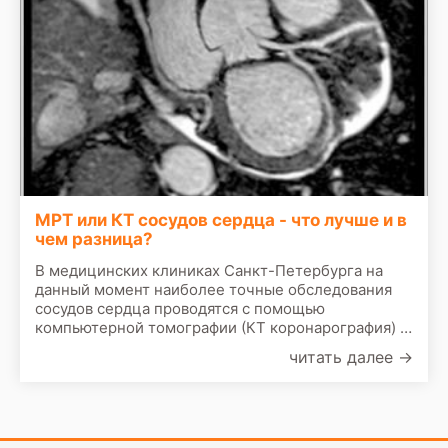
МРТ или КТ сосудов сердца - что лучше и в
чем разница?
В медицинских клиниках Санкт-Петербурга на
данный момент наиболее точные обследования
сосудов сердца проводятся с помощью
компьютерной томографии (КТ коронарография) и
МРТ сосудов сердца (МР коронарография). Оба
читать далее
→
диагностических метода высокоинформативны.
Однако в первом случае обязательно
используется