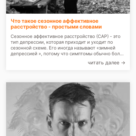
Что такое сезонное аффективное
расстройство - простыми словами
Сезонное аффективное расстройство (САР) - это
тип депрессии, которая приходит и уходит по
сезонной схеме. Его иногда называют «зимней
депрессией », потому что симптомы обычно более
очевидны и более серьезны в зимний период
читать далее
→
времени. У некоторых людей с САР симптомы
могут появиться летом, а зимой они могут
чувствовать себя лучше.