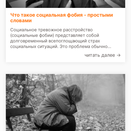
Что такое cоциальная фобия - простыми
словами
Социальное тревожное расстройство
(социальные фобии) представляет собой
долговременный всепоглощающий страх
социальных ситуаций. Это проблема обычно
начинается в подростковом возрасте, и у
читать далее
→
некоторых пациентов становится лучше или
полностью исчезает с возрастом.