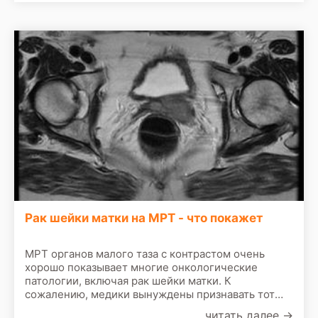
Данное
Рак шейки матки на МРТ - что покажет
МРТ органов малого таза с контрастом очень
хорошо показывает многие онкологические
патологии, включая рак шейки матки. К
сожалению, медики вынуждены признавать тот
факт, что онкология более уверенно шагает по
читать далее
→