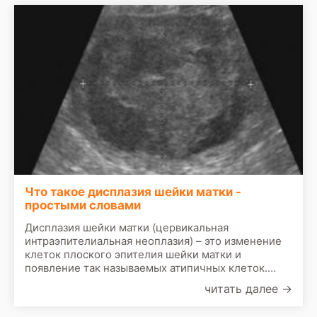
Что такое дисплазия шейки матки -
простыми словами
Дисплазия шейки матки (цервикальная
интраэпителиальная неоплазия) – это изменение
клеток плоского эпителия шейки матки и
появление так называемых атипичных клеток.
Аномальные клетки шейки матки - это не то же
читать далее
→
самое, что рак шейки матки, однако если их не
лечить, существует риск того, что некоторые