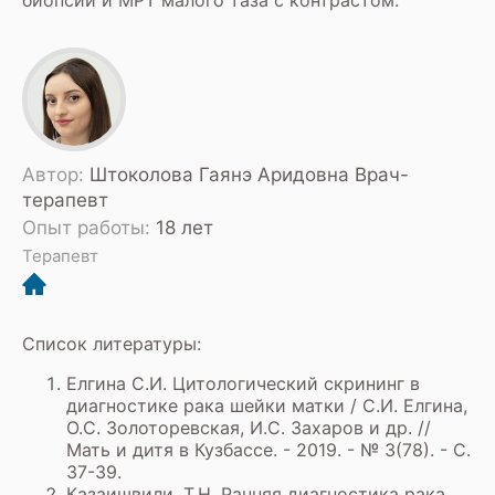
биопсии и МРТ малого таза с контрастом.
Автор:
Штоколова Гаянэ Аридовна Врач-
терапевт
Опыт работы:
18 лет
Терапевт
Список литературы:
Елгина С.И. Цитологический скрининг в
диагностике рака шейки матки / С.И. Елгина,
О.С. Золоторевская, И.С. Захаров и др. //
Мать и дитя в Кузбассе. - 2019. - № 3(78). - С.
37-39.
Казаишвили, Т.Н. Ранняя диагностика рака