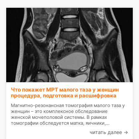
аномальные клетки могут перерасти в рак шейки
матки в будущем.
Что покажет МРТ малого таза у женщин
процедура, подготовка и расшифровка
Магнитно-резонансная томография малого таза у
женщин – это комплексное обследование
женской мочеполовой системы. В рамках
томографии обследуется матка, яичники,
влагалище, шейка матки, маточные трубы,
читать далее
→
придатки, часть прямой кишки, мочевой пузырь.