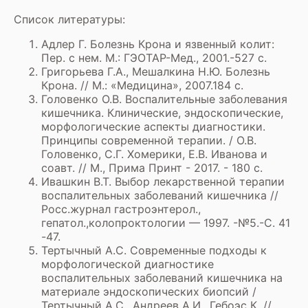
Список литературы:
Адлер Г. Болезнь Крона и язвенный колит:
Пер. с нем. М.: ГЭОТАР-Мед., 2001.-527 с.
Григорьева Г.А., Мешалкина Н.Ю. Болезнь
Крона. // М.: «Медицина», 2007.184 с.
Головенко О.В. Воспалительные заболевания
кишечника. Клинические, эндоскопические,
морфологические аспекты диагностики.
Принципы современной терапии. / О.В.
Головенко, С.Г. Хомерики, Е.В. Иванова и
соавт. // М., Прима Принт - 2017. - 180 с.
Ивашкин В.Т. Выбор лекарственной терапии
воспалительных заболеваний кишечника //
Росс.журнал гастроэнтерол.,
гепатол.,колопроктологии — 1997. -№5.-С. 41
-47.
Тертычный А.С. Современные подходы к
морфологической диагностике
воспалительных заболеваний кишечника на
материале эндоскопических биопсий /
Тертычный А.С., Андреев А.И., Гебоэс К. //