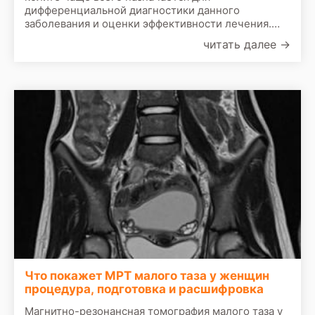
дифференциальной диагностики данного
заболевания и оценки эффективности лечения.
Язвенный колит - это диффузное язвенно-
читать далее
→
воспалительное поражение слизистой оболочки
толстого кишечника, сопровождающееся
развитием тяжелых местных и системных
осложнений.
Что покажет МРТ малого таза у женщин
процедура, подготовка и расшифровка
Магнитно-резонансная томография малого таза у