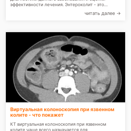
эффективности лечения. Энтероколит - это
одновременное воспаление тонкой и толстой
читать далее
→
кишок. Одно из наиболее часто встречающихся
заболеваний системы пищеварения, которое
приводит к атрофическим изменениям слизистой
оболочки и нарушению функций кишечника.
Виртуальная колоноскопия при язвенном
колите - что покажет
КТ виртуальная колоноскопия при язвенном
колите чаще всего назначается для