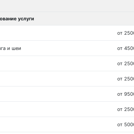
ование услуги
от 250
зга и шеи
от 450
от 250
от 250
от 950
от 250
от 500