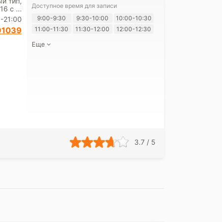
ый тип,
Доступное время для записи
6 с ...
Я согласе
9:00-9:30
9:30-10:00
10:00-10:30
-21:00
своих перс
91039
11:00-11:30
11:30-12:00
12:00-12:30
Еще
3.7 / 5