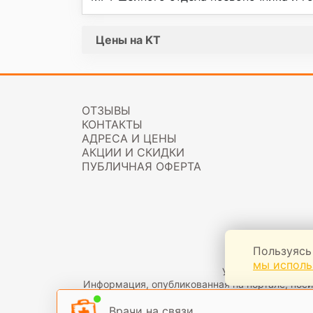
Цены на KT
ОТЗЫВЫ
КОНТАКТЫ
АДРЕСА И ЦЕНЫ
АКЦИИ И СКИДКИ
ПУБЛИЧНАЯ ОФЕРТА
Пользуясь
Имеются про
мы исполь
Указанная информа
Информация, опубликованная на портале, нос
Врачи на связи