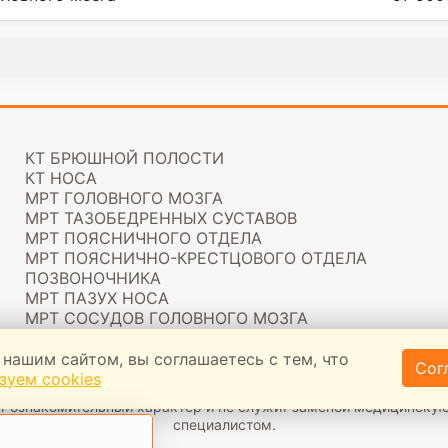
КТ БРЮШНОЙ ПОЛОСТИ
КТ НОСА
МРТ ГОЛОВНОГО МОЗГА
МРТ ТАЗОБЕДРЕННЫХ СУСТАВОВ
МРТ ПОЯСНИЧНОГО ОТДЕЛА
МРТ ПОЯСНИЧНО-КРЕСТЦОВОГО ОТДЕЛА
ПОЗВОНОЧНИКА
МРТ ПАЗУХ НОСА
МРТ СОСУДОВ ГОЛОВНОГО МОЗГА
 нашим сайтом, вы соглашаетесь с тем, что
тивопоказания, необходима консультация спец
Сог
зуем cookies
ция не является публичной офертой и носит справочный характе
ит ознакомительный характер и не служит заменой медицинскую
специалистом.