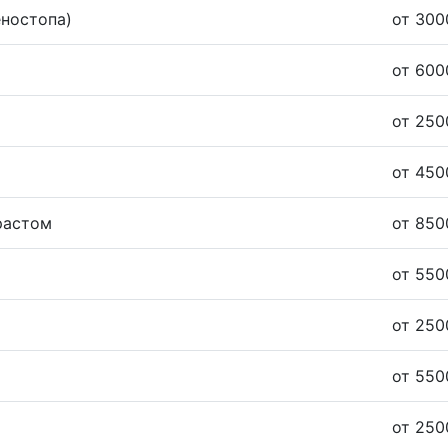
еностопа)
от 300
от 600
от 250
от 450
растом
от 850
от 550
от 250
от 550
от 250