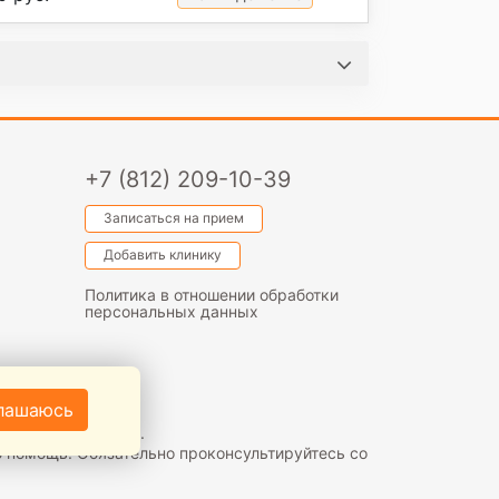
+7 (812) 209-10-39
Записаться на прием
Добавить клинику
Политика в отношении обработки
персональных данных
иалиста.
+16
лашаюсь
р (ст. 437 ГК РФ).
 помощь. Обязательно проконсультируйтесь со