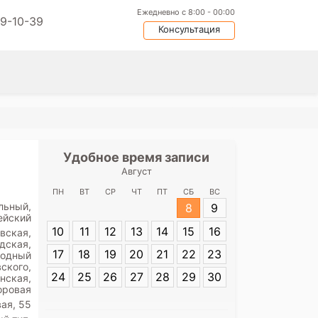
Ежедневно с 8:00 - 00:00
09-10-39
Консультация
Удобное время записи
Удобное
Август
Медицинский 
ПН
ВТ
СР
ЧТ
ПТ
СБ
ВС
льный,
8
9
ейский
Адрес:
ул. Бор
10
11
12
13
14
15
16
вская,
дская,
17
18
19
20
21
22
23
водный
ского,
24
25
26
27
28
29
30
нская,
оровая
вая, 55