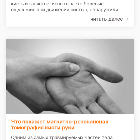
кисть и запястье; испытываете болевые
ощущения при движении кистью; обнаружили
признаки воспаления в области соединения кисти
читать далее
→
и руки; страдаете от симптомов туннельного
синдрома.
Что покажет магнитно-резонансная
томография кисти руки
Одним из самых травмируемых частей тела