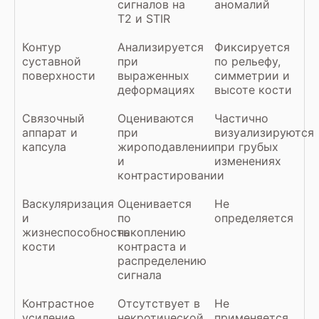
сигналов на
аномалий
Т2 и STIR
Контур
Анализируется
Фиксируется
суставной
при
по рельефу,
поверхности
выраженных
симметрии и
деформациях
высоте кости
Связочный
Оцениваются
Частично
аппарат и
при
визуализируются
капсула
жироподавлении
при грубых
и
изменениях
контрастировании
Васкуляризация
Оценивается
Не
и
по
определяется
жизнеспособность
накоплению
кости
контраста и
распределению
сигнала
Контрастное
Отсутствует в
Не
усиление
некротической
применяется