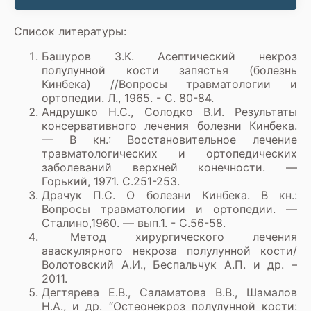
Список литературы:
Башуров З.К. Асептический некроз
полулунной кости запястья (болезнь
Кинбека) //Вопросы травматологии и
ортопедии. Л., 1965. - С. 80-84.
Андрушко Н.С., Солодко В.И. Результаты
консервативного лечения болезни Кинбека.
— В кн.: Восстановительное лечение
травматологических и ортопедических
заболеваний верхней конечности. —
Горький, 1971. С.251-253.
Драчук П.С. О болезни Кинбека. В кн.:
Вопросы травматологии и ортопедии. —
Сталино,1960. — вып.1. - С.56-58.
Метод хирургического лечения
аваскулярного некроза полулунной кости/
Волотовский А.И., Беспальчук А.П. и др. –
2011.
Дегтярева Е.В., Саламатова В.В., Шамалов
Н.А., и др. “Остеонекроз полулунной кости: