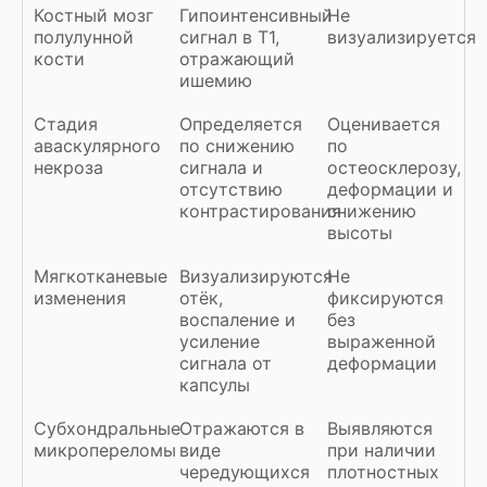
Костный мозг
Гипоинтенсивный
Не
полулунной
сигнал в Т1,
визуализируется
кости
отражающий
ишемию
Стадия
Определяется
Оценивается
аваскулярного
по снижению
по
некроза
сигнала и
остеосклерозу,
отсутствию
деформации и
контрастирования
снижению
высоты
Мягкотканевые
Визуализируются
Не
изменения
отёк,
фиксируются
воспаление и
без
усиление
выраженной
сигнала от
деформации
капсулы
Субхондральные
Отражаются в
Выявляются
микропереломы
виде
при наличии
чередующихся
плотностных