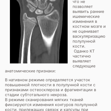
что не
позволяет
выявить ранние
ишемические
изменения в
костном мозге и
не оценивает
васкуляризацию
полулунной
кости.
Оданко КТ
частично
выявляет
следующие
анатомические признаки:
В нативном режиме определяется участок
повышенной плотности в полулунной кости с
признаками остеосклероза и фрагментации в
стадии субтотального некроза.
В режиме сканирования мягких тканей
фиксируются изменения контуров полулунной
кости, прилежащих связок и капсулы при