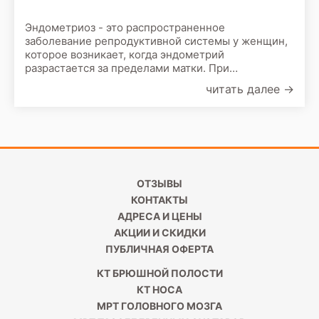
Эндометриоз - это распространенное
заболевание репродуктивной системы у женщин,
которое возникает, когда эндометрий
разрастается за пределами матки. При
эндометриозе дополнительная очаговая ткань
читать далее
→
может формироваться на яичниках, в тазу или
кишечнике и даже в отдалённых органах,
например, легкие или головной мозг.
ОТЗЫВЫ
КОНТАКТЫ
АДРЕСА И ЦЕНЫ
АКЦИИ И СКИДКИ
ПУБЛИЧНАЯ ОФЕРТА
КТ БРЮШНОЙ ПОЛОСТИ
КТ НОСА
МРТ ГОЛОВНОГО МОЗГА