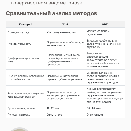
поверхностном эндометриозе.
Сравнительный анализ методов
Критерий
УЗИ
МРТ
Магнитное поле и
Принцип метода
Ультразвуковые волны
радиоволны
Высокая, особенно для
Ограниченная, особенно для
Чувствительность
более глубоких и сложных
мелких очагов
поражений
Эффективно
Затруднена, может быть
дифференцирует
Дифференциация эндометр
сложной для выявления
эндометриоз от других
иоза
дифференциальных
патологий шейки матки и
признаков
половых органов
Высокая для оценки
Оценка степени вовлеченно
Ограничена, затруднена
степени вовлеченности в
сти шейки матки
оценка глубины поражения
ткани шейки матки и
окружающие структуры
Хорошо визуализирует
Ограничена, не всегда
спайки, а также поражение
Выявление спаек и нарушен
видно распространение в
окружающих органов
ий в тазовых органах
окружающие ткани
(например, мочевого пузыря
или прямой кишки)
Время исследования
10–20 мин
30–40 мин
Лучевая нагрузка
Отсутствует
Отсутствует