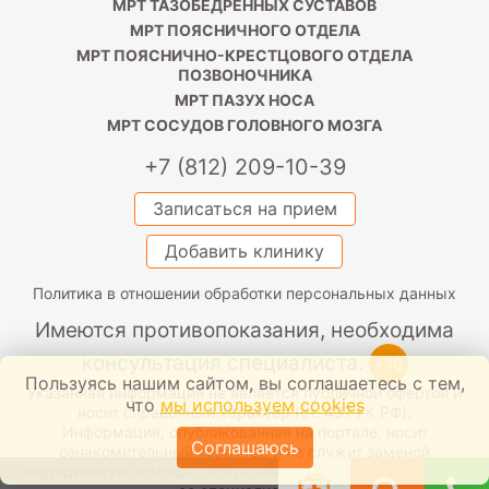
МРТ ТАЗОБЕДРЕННЫХ СУСТАВОВ
МРТ ПОЯСНИЧНОГО ОТДЕЛА
МРТ ПОЯСНИЧНО-КРЕСТЦОВОГО ОТДЕЛА
ПОЗВОНОЧНИКА
МРТ ПАЗУХ НОСА
МРТ СОСУДОВ ГОЛОВНОГО МОЗГА
+7 (812) 209-10-39
Записаться на прием
Добавить клинику
Политика в отношении обработки персональных данных
Имеются противопоказания, необходима
консультация специалиста.
+16
Пользуясь нашим сайтом, вы соглашаетесь с тем,
Указанная информация не является публичной офертой и
что
мы используем cookies
носит справочный характер (ст. 437 ГК РФ).
Информация, опубликованная на портале, носит
Соглашаюсь
ознакомительный характер и не служит заменой
медицинскую помощь. Обязательно проконсультируйтесь