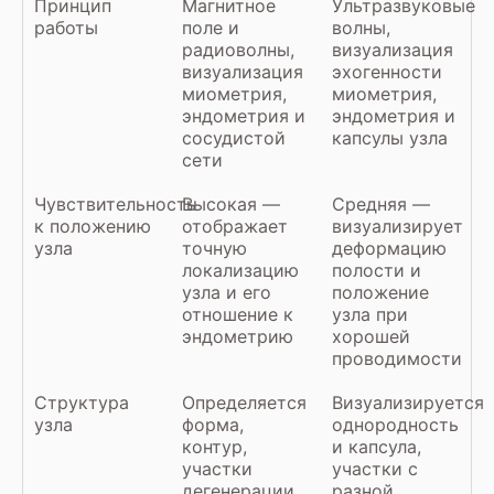
Принцип
Магнитное
Ультразвуковые
работы
поле и
волны,
радиоволны,
визуализация
визуализация
эхогенности
миометрия,
миометрия,
эндометрия и
эндометрия и
сосудистой
капсулы узла
сети
Чувствительность
Высокая —
Средняя —
к положению
отображает
визуализирует
узла
точную
деформацию
локализацию
полости и
узла и его
положение
отношение к
узла при
эндометрию
хорошей
проводимости
Структура
Определяется
Визуализируется
узла
форма,
однородность
контур,
и капсула,
участки
участки с
дегенерации
разной