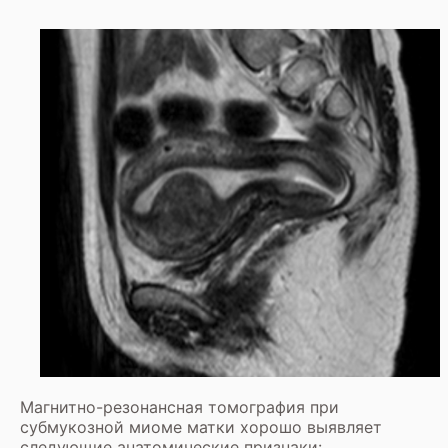
Магнитно-резонансная томография при
субмукозной миоме матки хорошо выявляет
следующие анатомические признаки: