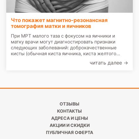
Что покажет магнитно-резонансная
томография матки и яичников
При МРТ малого таза с фокусом на яичники и
матку врачи могут диагностировать признаки
следующих заболеваний: доброкачественные
кисты (обычная киста яичника, киста желтого
тела, параовариальная киста, гидросальпинкс,
читать далее
→
цистаденома); эндометриома; дермоидная киста;
киста брюшины; кистозная тератома; аденомиоз,
фиброма; карцинома, кистома яичника; миома
матки; поликистоз яичников.
ОТЗЫВЫ
КОНТАКТЫ
АДРЕСА И ЦЕНЫ
АКЦИИ И СКИДКИ
ПУБЛИЧНАЯ ОФЕРТА