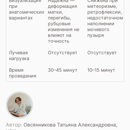
Визуализация
Надёжна —
Снижена при
при
деформация
метеоризме,
анатомических
матки,
ретрофлексии,
вариантах
перегибы,
недостаточном
рубцовые
наполнении
изменения не
мочевого
влияют на
пузыря
точность
Лучевая
Отсутствует
Отсутствует
нагрузка
Время
30–45 минут
10–15 минут
проведения
Автор:
Овсянникова Татьяна Александровна,