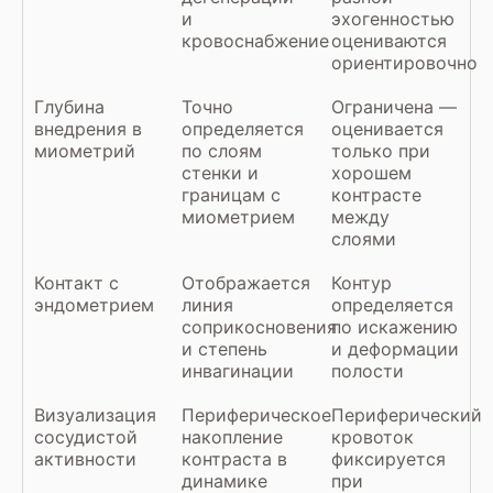
и
эхогенностью
кровоснабжение
оцениваются
ориентировочно
Глубина
Точно
Ограничена —
внедрения в
определяется
оценивается
миометрий
по слоям
только при
стенки и
хорошем
границам с
контрасте
миометрием
между
слоями
Контакт с
Отображается
Контур
эндометрием
линия
определяется
соприкосновения
по искажению
и степень
и деформации
инвагинации
полости
Визуализация
Периферическое
Периферический
сосудистой
накопление
кровоток
активности
контраста в
фиксируется
динамике
при