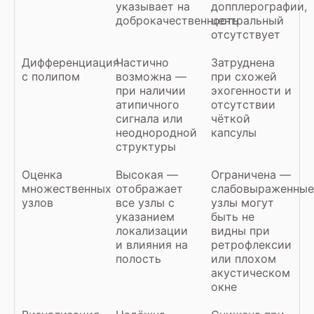
указывает на
допплерографии,
доброкачественность
центральный
отсутствует
Дифференциация
Частично
Затруднена
с полипом
возможна —
при схожей
при наличии
эхогенности и
атипичного
отсутствии
сигнала или
чёткой
неоднородной
капсулы
структуры
Оценка
Высокая —
Ограничена —
множественных
отображает
слабовыраженные
узлов
все узлы с
узлы могут
указанием
быть не
локализации
видны при
и влияния на
ретрофлексии
полость
или плохом
акустическом
окне