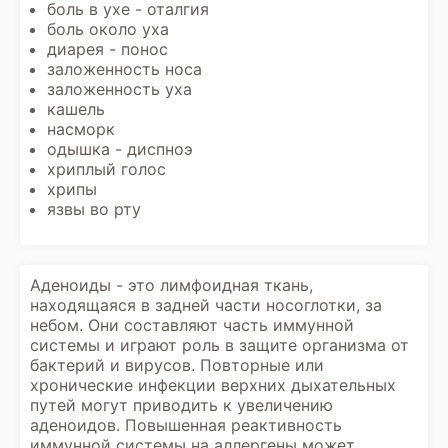
боль в ухе - оталгия
боль около уха
диарея - понос
заложенность носа
заложенность уха
кашель
насморк
одышка - диспноэ
хриплый голос
хрипы
язвы во рту
Аденоиды - это лимфоидная ткань,
находящаяся в задней части носоглотки, за
небом. Они составляют часть иммунной
системы и играют роль в защите организма от
бактерий и вирусов. Повторные или
хронические инфекции верхних дыхательных
путей могут приводить к увеличению
аденоидов. Повышенная реактивность
иммунной системы на аллергены может