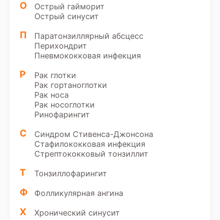
О
Острый гайморит
Острый синусит
П
Паратонзиллярный абсцесс
Перихондрит
Пневмококковая инфекция
Р
Рак глотки
Рак гортаноглотки
Рак носа
Рак носоглотки
Ринофарингит
С
Синдром Стивенса-Джонсона
Стафилококковая инфекция
Стрептококковый тонзиллит
Т
Тонзиллофарингит
Ф
Фолликулярная ангина
Х
Хронический синусит