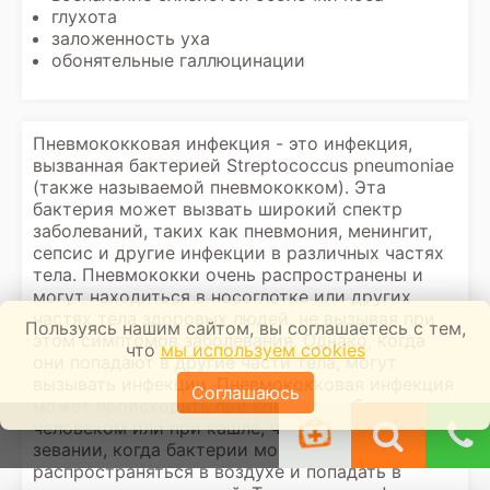
глухота
заложенность уха
обонятельные галлюцинации
Пневмококковая инфекция - это инфекция,
вызванная бактерией Streptococcus pneumoniae
(также называемой пневмококком). Эта
бактерия может вызвать широкий спектр
заболеваний, таких как пневмония, менингит,
сепсис и другие инфекции в различных частях
тела. Пневмококки очень распространены и
могут находиться в носоглотке или других
частях тела здоровых людей, не вызывая при
Пользуясь нашим сайтом, вы соглашаетесь с тем,
этом симптомов заболевания. Однако, когда
что
мы используем cookies
они попадают в другие части тела, могут
вызывать инфекции. Пневмококковая инфекция
Соглашаюсь
может происходить при контакте с больным
человеком или при кашле, чихании или
зевании, когда бактерии могут
распространяться в воздухе и попадать в