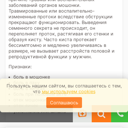
заболеваний органов мошонки.
Травмированные или воспалительно-
измененные протоки вследствие обструкции
прекращают функционировать. Выведения
семенного секрета не происходит, он
переполняет проток, растягивая его стенки и
образуя кисту. Часто киста протекает
бессимптомно и медленно увеличиваясь в
размере, не вызывает расстройств половой и
репродуктивной функции у мужчин.
Признаки:
боль в мошонке
боль в паху
Пользуясь нашим сайтом, вы соглашаетесь с тем,
боль в яичках
что
мы используем cookies
боль при половом акте
отек мошонки
Соглашаюсь
отек яичек
уплотнение или шишка