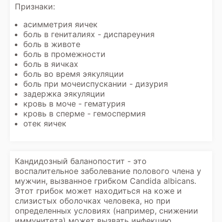
Признаки:
асимметрия яичек
боль в гениталиях - диспареуния
боль в животе
боль в промежности
боль в яичках
боль во время эякуляции
боль при мочеиспускании - дизурия
задержка эякуляции
кровь в моче - гематурия
кровь в сперме - гемоспермия
отек яичек
Кандидозный баланопостит - это
воспалительное заболевание полового члена у
мужчин, вызванное грибком Candida albicans.
Этот грибок может находиться на коже и
слизистых оболочках человека, но при
определенных условиях (например, снижении
иммунитета) может вызвать инфекцию.