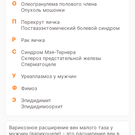
О
Олеогранулема полового члена
Опухоль мошонки
П
Перекрут яичка
Поствазэктомический болевой синдром
Р
Рак яичка
С
Синдром Мэя-Тернера
Склероз предстательной железы
Сперматоцеле
У
Уреаплазмоз у мужчин
Ф
Фимоз
Э
Эпидидимит
Эпидидимоорхит
Варикозное расширение вен малого таза у
мужчин (варикоцеле) - это расширение вен в