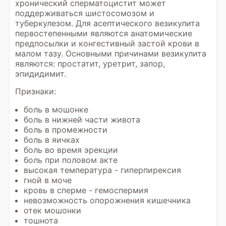
хронический сперматоцистит может
поддерживаться шистосомозом и
туберкулезом. Для асептического везикулита
первостепенными являются анатомические
предпосылки и конгестивный застой крови в
малом тазу. Основными причинами везикулита
являются: простатит, уретрит, запор,
эпидидимит.
Признаки:
боль в мошонке
боль в нижней части живота
боль в промежности
боль в яичках
боль во время эрекции
боль при половом акте
высокая температура - гиперпирексия
гной в моче
кровь в сперме - гемоспермия
невозможность опорожнения кишечника
отек мошонки
тошнота