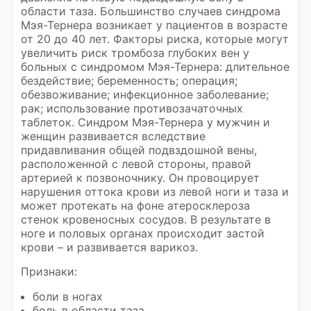
области таза. Большинство случаев синдрома
Мэя-Тернера возникает у пациентов в возрасте
от 20 до 40 лет. Факторы риска, которые могут
увеличить риск тромбоза глубоких вен у
больных с синдромом Мэя-Тернера: длительное
бездействие; беременность; операция;
обезвоживание; инфекционное заболевание;
рак; использование противозачаточных
таблеток. Синдром Мэя-Тернера у мужчин и
женщин развивается вследствие
придавливания общей подвздошной вены,
расположенной с левой стороны, правой
артерией к позвоночнику. Он провоцирует
нарушения оттока крови из левой ноги и таза и
может протекать на фоне атеросклероза
стенок кровеносных сосудов. В результате в
ноге и половых органах происходит застой
крови – и развивается варикоз.
Признаки:
боли в ногах
боль в области таза