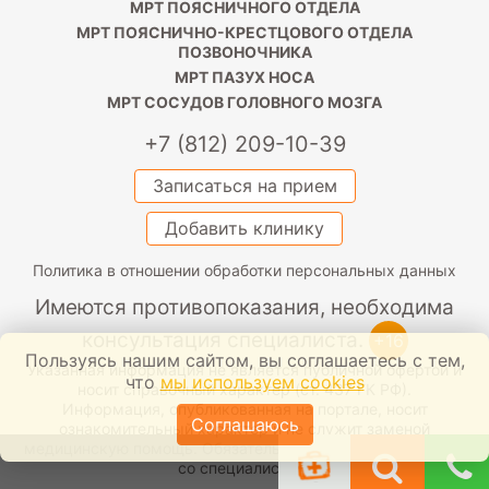
МРТ ПОЯСНИЧНОГО ОТДЕЛА
МРТ ПОЯСНИЧНО-КРЕСТЦОВОГО ОТДЕЛА
ПОЗВОНОЧНИКА
МРТ ПАЗУХ НОСА
МРТ СОСУДОВ ГОЛОВНОГО МОЗГА
+7 (812) 209-10-39
Записаться на прием
Добавить клинику
Политика в отношении обработки персональных данных
Имеются противопоказания, необходима
консультация специалиста.
+16
Пользуясь нашим сайтом, вы соглашаетесь с тем,
Указанная информация не является публичной офертой и
что
мы используем cookies
носит справочный характер (ст. 437 ГК РФ).
Информация, опубликованная на портале, носит
Соглашаюсь
ознакомительный характер и не служит заменой
медицинскую помощь. Обязательно проконсультируйтесь
со специалистом.