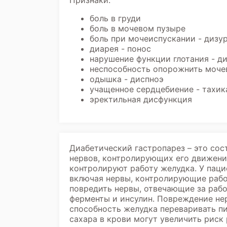
Признаки:
боль в груди
боль в мочевом пузыре
боль при мочеиспускании - дизу
диарея - понос
нарушение функции глотания - д
неспособность опорожнить моче
одышка - диспноэ
учащенное сердцебиение - тахик
эректильная дисфункция
Диабетический гастропарез – это со
нервов, контролирующих его движения
контролируют работу желудка. У пац
включая нервы, контролирующие рабо
повредить нервы, отвечающие за раб
ферменты и инсулин. Повреждение не
способность желудка переваривать п
сахара в крови могут увеличить риск