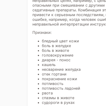
неправильных целях, например, с цел
опасными при смешивании с другими 
седативные препараты. Комбинация э
привести к серьезным последствиям,
ошибке, например, когда человек ош
неправильной интерпретации инструк
Признаки:
бледный цвет кожи
боль в желудке
боль в животе
головокружение
диарея - понос
кашель
несварение желудка
отек гортани
покраснение кожи
потливость
потливость ладоней
рвота
спазмы в животе
судороги в руках