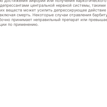
ью достижения эйфории или получения наркотического
депрессантами центральной нервной системы, такими к
тих веществ может усилить депрессирующее действие 
 включая смерть. Некоторые случаи отравления барбит
ибочно принимает неправильный препарат или превыша
ции по применению.