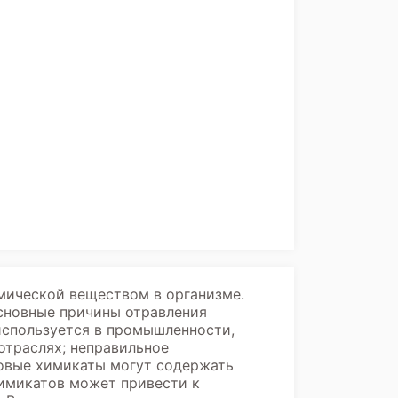
мической веществом в организме.
сновные причины отравления
используется в промышленности,
отраслях; неправильное
товые химикаты могут содержать
химикатов может привести к