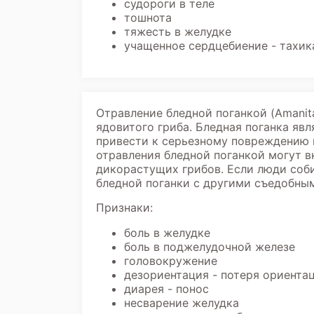
судороги в теле
тошнота
тяжесть в желудке
учащенное сердцебиение - тахик
Отравление бледной поганкой (Amanit
ядовитого гриба. Бледная поганка яв
привести к серьезному повреждению п
отравления бледной поганкой могут в
дикорастущих грибов. Если люди соб
бледной поганки с другими съедобны
Признаки:
боль в желудке
боль в поджелудочной железе
головокружение
дезориентация - потеря ориента
диарея - понос
несварение желудка