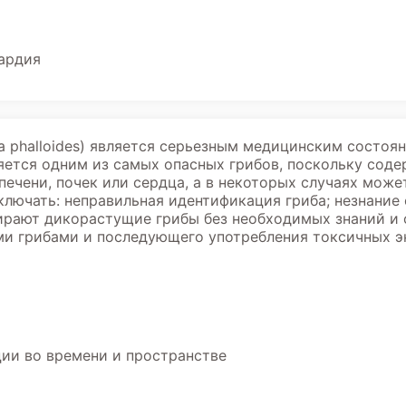
ардия
a phalloides) является серьезным медицинским состоя
ляется одним из самых опасных грибов, поскольку сод
ечени, почек или сердца, а в некоторых случаях мож
ключать: неправильная идентификация гриба; незнание 
ирают дикорастущие грибы без необходимых знаний и 
ми грибами и последующего употребления токсичных э
ции во времени и пространстве