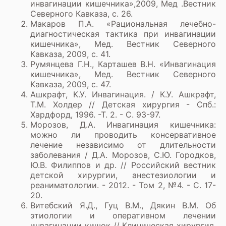
инвагинации кишечника»,2009, Мед .Вестник
Северного Кавказа, с. 26.
Макаров П.А. «Рациональная лечебно-
диагностическая тактика при инвагинации
кишечника», Мед. Вестник Северного
Кавказа, 2009, с. 41.
Румянцева Г.Н., Карташев В.Н. «Инвагинация
кишечника», Мед. Вестник Северного
Кавказа, 2009, с. 47.
Ашкрафт, К.У. Инвагинация. / К.У. Ашкрафт,
Т.М. Холдер // Детская хирургия - Спб.:
Хардфорд, 1996. -Т. 2. - С. 93-97.
Морозов, Д.А. Инвагинация кишечника:
можно ли проводить консервативное
лечение независимо от длительности
заболевания / Д.А. Морозов, С.Ю. Городков,
Ю.В. Филиппов и др. // Российский вестник
детской хирургии, анестезиологии и
реаниматологии. - 2012. - Том 2, №4. - С. 17-
20.
Витебский Я.Д., Гуц В.М., Дякин В.М. Об
этиологии и оперативном лечении
инвагинации кишок // Клиническая хирургия.