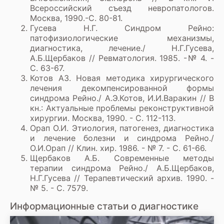
Всероссийский съезд невропатологов.
Москва, 1990.-С. 80-81.
Гусева Н.Г. Синдром Рейно:
патофизиологические механизмы,
диагностика, лечение./ Н.Г.Гусева,
А.Б.Щербаков // Ревматология. 1985. -№ 4. -
С. 63-67.
Котов A3. Новая методика хирургического
лечения декомпенсированной формы
синдрома Рейно./ А.Э.Котов, И.И.Варакин // В
кн.: Актуальные проблемы реконструктивной
хирургии. Москва, 1990. - С. 112-113.
Орап О.И. Этиология, патогенез, диагностика
и лечение болезни и синдрома Рейно./
О.И.Орап // Клин. хир. 1986. - № 7. - С. 61-66.
Щербаков А.Б. Современные методы
терапии синдрома Рейно./ А.Б.Щербаков,
Н.Г.Гусева // Терапевтический архив. 1990. -
№ 5. - С. 7579.
Информационные статьи о диагностике