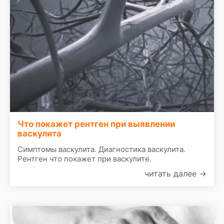
Что покажет рентген при выявлении
васкулита
Симптомы васкулита. Диагностика васкулита.
Рентген что покажет при васкулите.
читать далее
→