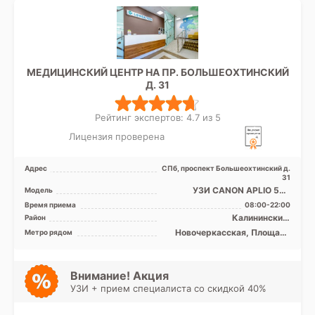
МЕДИЦИНСКИЙ ЦЕНТР НА ПР. БОЛЬШЕОХТИНСКИЙ
Д. 31
Рейтинг экспертов: 4.7 из 5
Лицензия проверена
Адрес
СПб, проспект Большеохтинский д.
31
УЗИ CANON APLIO 500
Модель
экспертного класса
Время приема
08:00-22:00
Калининский,
Район
Красногвардейский
Новочеркасская, Площадь
Метро рядом
Александра Невского,
Площадь Ленина
Внимание! Акция
УЗИ + прием специалиста со скидкой 40%