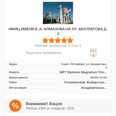
НМИЦ ИМЕНИ В. А. АЛМАЗОВА НА УЛ. АККУРАТОВА Д.
2
Рейтинг экспертов: 5.0 из 5
Лицензия проверена
Адрес
Санкт-Петербург, ул. Аккуратова,
2
МРТ Siemens Magnetom Trio A
Модель
Tim 3Т, МРТ Siemens
Время приема
08:00-21:00
Magnetom Espree 1.5 за ...
Калининский, Выборгский,
Район
Кронштадтский, Курортный,
Академическая,
Метро рядом
Петроградский, Приморский,
Гражданский проспект,
Лен. область
Девяткино, Комендантский
проспект, Лесная, Озерки,
Парнас, Петроградская,
Внимание! Акция
Пионерская, Площадь
Любое УЗИ со скидкой -25%
Мужества, Политехническая,
Старая Деревня, Удельная,