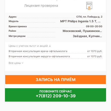
Лицензия проверена
Адрес
СПб, пл. Победы д. 2
МРТ Philips Ingenia 1.5 Т, КТ
Модель
TOSHIBA Aquilion One 640
Время приема
09:00-20:00
срезов, УЗИ
Московский, Пушкинский,
Район
Фрунзенский, Лен. область
Звёздная, Купчино,
Метро рядом
Московская, Парк Победы,
Шушары
Цены с учетом льгот и акций ↓
Вторичная консультация врача-офтальмолога
от 1070 pуб.
Вторичная консультация хирурга-офтальмолога
от 1070 pуб.
Все цены
ЗАПИСЬ НА ПРИЁМ
ПОЗВОНИТЕ СЕЙЧАС
+7(812) 209-10-39