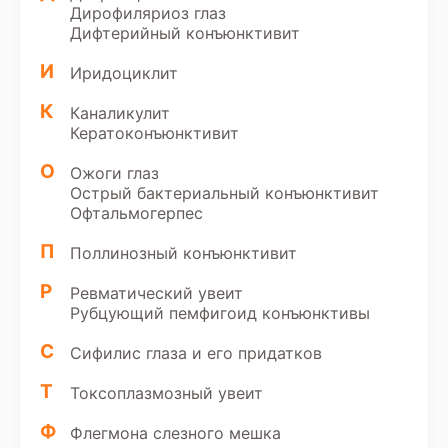
Дирофиляриоз глаз
Дифтерийный конъюнктивит
И
Иридоциклит
К
Каналикулит
Кератоконъюнктивит
О
Ожоги глаз
Острый бактериальный конъюнктивит
Офтальмогерпес
П
Поллинозный конъюнктивит
Р
Ревматический увеит
Рубцующий пемфигоид конъюнктивы
С
Сифилис глаза и его придатков
Т
Токсоплазмозный увеит
Ф
Флегмона слезного мешка