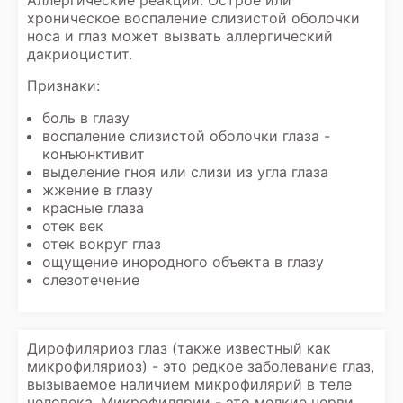
Аллергические реакции: Острое или
хроническое воспаление слизистой оболочки
носа и глаз может вызвать аллергический
дакриоцистит.
Признаки:
боль в глазу
воспаление слизистой оболочки глаза -
конъюнктивит
выделение гноя или слизи из угла глаза
жжение в глазу
красные глаза
отек век
отек вокруг глаз
ощущение инородного объекта в глазу
слезотечение
Дирофиляриоз глаз (также известный как
микрофиляриоз) - это редкое заболевание глаз,
вызываемое наличием микрофилярий в теле
человека. Микрофилярии - это мелкие черви,