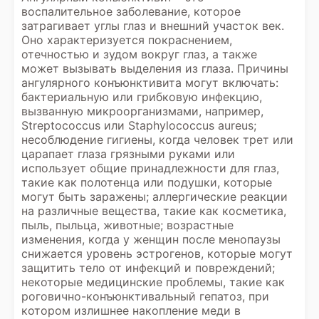
воспалительное заболевание, которое
затрагивает углы глаз и внешний участок век.
Оно характеризуется покраснением,
отечностью и зудом вокруг глаз, а также
может вызывать выделения из глаза. Причины
ангулярного конъюнктивита могут включать:
бактериальную или грибковую инфекцию,
вызванную микроорганизмами, например,
Streptococcus или Staphylococcus aureus;
несоблюдение гигиены, когда человек трет или
царапает глаза грязными руками или
использует общие принадлежности для глаз,
такие как полотенца или подушки, которые
могут быть заражены; аллергические реакции
на различные вещества, такие как косметика,
пыль, пыльца, животные; возрастные
изменения, когда у женщин после менопаузы
снижается уровень эстрогенов, которые могут
защитить тело от инфекций и повреждений;
некоторые медицинские проблемы, такие как
роговично-конъюнктивальный гепатоз, при
котором излишнее накопление меди в