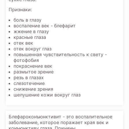
Признаки:
боль в глазу
воспаление век - блефарит
жжение в глазу
красные глаза
отек век
отек вокруг глаз
повышенная чувствительность к свету -
фотофобия
покраснение век
размытое зрение
резь в глазах
слезотечение
снижение зрения
шелушение кожи вокруг глаз
Блефароконъюнктивит - это воспалительное
заболевание, которое поражает края век и
конъюнктиву глаза. Причины