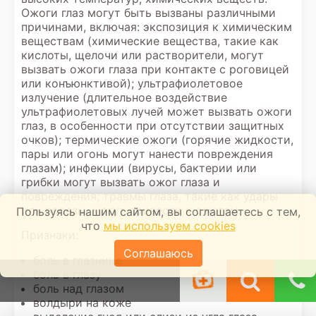
Ожоги глаз могут быть вызваны различными
причинами, включая: экспозиция к химическим
веществам (химические вещества, такие как
кислоты, щелочи или растворители, могут
вызвать ожоги глаза при контакте с роговицей
или конъюнктивой); ультрафиолетовое
излучение (длительное воздействие
ультрафиолетовых лучей может вызвать ожоги
глаз, в особенности при отсутствии защитных
очков); термические ожоги (горячие жидкости,
пары или огонь могут нанести повреждения
глазам); инфекции (вирусы, бактерии или
грибки могут вызвать ожог глаза и
повреждения; травмы глаза, такие как удары
или порезы, могут привести к ожогам.
Пользуясь нашим сайтом, вы соглашаетесь с тем,
что
мы используем cookies
Признаки:
Соглашаюсь
боль в глазнице
боль в глазу
боль над глазом
волдыри на коже