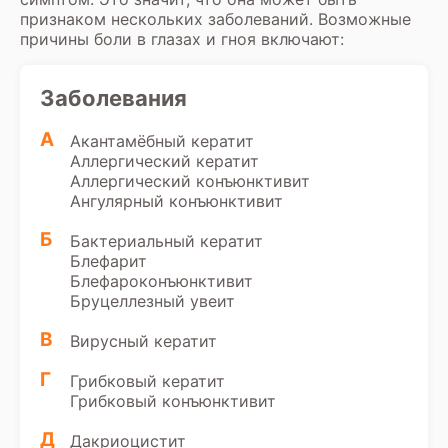
признаком нескольких заболеваний. Возможные
причины боли в глазах и гноя включают:
Заболевания
А
Акантамёбный кератит
Аллергический кератит
Аллергический конъюнктивит
Ангулярный конъюнктивит
Б
Бактериальный кератит
Блефарит
Блефароконъюнктивит
Бруцеллезный увеит
В
Вирусный кератит
Г
Грибковый кератит
Грибковый конъюнктивит
Д
Дакриоцистит