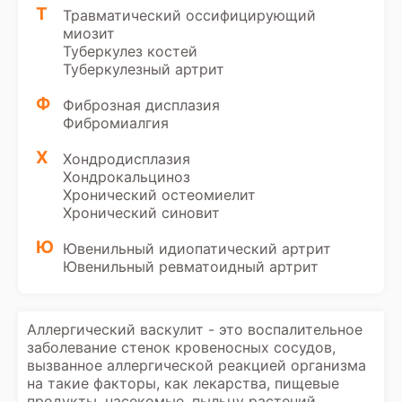
Т
Травматический оссифицирующий
миозит
Туберкулез костей
Туберкулезный артрит
Ф
Фиброзная дисплазия
Фибромиалгия
Х
Хондродисплазия
Хондрокальциноз
Хронический остеомиелит
Хронический синовит
Ю
Ювенильный идиопатический артрит
Ювенильный ревматоидный артрит
Аллергический васкулит - это воспалительное
заболевание стенок кровеносных сосудов,
вызванное аллергической реакцией организма
на такие факторы, как лекарства, пищевые
продукты, насекомые, пыльцу растений,