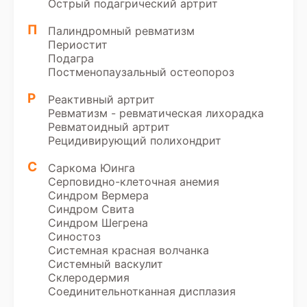
Острый подагрический артрит
П
Палиндромный ревматизм
Периостит
Подагра
Постменопаузальный остеопороз
Р
Реактивный артрит
Ревматизм - ревматическая лихорадка
Ревматоидный артрит
Рецидивирующий полихондрит
С
Саркома Юинга
Серповидно-клеточная анемия
Синдром Вермера
Синдром Свита
Синдром Шегрена
Синостоз
Системная красная волчанка
Системный васкулит
Склеродермия
Соединительнотканная дисплазия