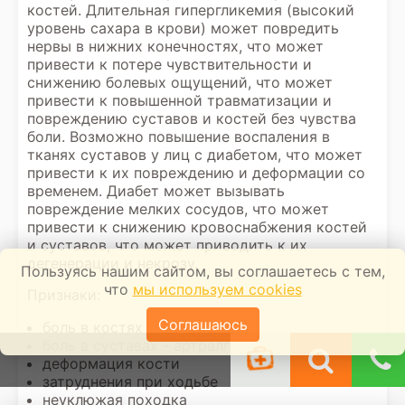
костей. Длительная гипергликемия (высокий
уровень сахара в крови) может повредить
нервы в нижних конечностях, что может
привести к потере чувствительности и
снижению болевых ощущений, что может
привести к повышенной травматизации и
повреждению суставов и костей без чувства
боли. Возможно повышение воспаления в
тканях суставов у лиц с диабетом, что может
привести к их повреждению и деформации со
временем. Диабет может вызывать
повреждение мелких сосудов, что может
привести к снижению кровоснабжения костей
и суставов, что может приводить к их
дегенерации и некрозу.
Пользуясь нашим сайтом, вы соглашаетесь с тем,
что
мы используем cookies
Признаки:
Соглашаюсь
боль в костях
боль в суставах - артралгия
деформация кости
затруднения при ходьбе
неуклюжая походка