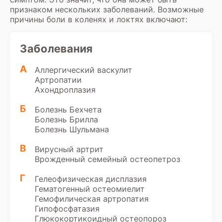
признаком нескольких заболеваний. Возможные
причины боли в коленях и локтях включают:
Заболевания
А
Аллергический васкулит
Артропатии
Ахондроплазия
Б
Болезнь Бехчета
Болезнь Брилла
Болезнь Шульмана
В
Вирусный артрит
Врожденный семейный остеопетроз
Г
Гелеофизическая дисплазия
Гематогенный остеомиелит
Гемофилическая артропатия
Гипофосфатазия
Глюкокортикоидный остеопороз