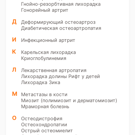
Гнойно-резорбтивная лихорадка
Гонорейный артрит
Д
Деформирующий остеоартроз
Диабетическая остеоартропатия
И
Инфекционный артрит
К
Карельская лихорадка
Криоглобулинемия
Л
Лекарственная артропатия
Лихорадка долины Рифт у детей
Лихорадка Зика
М
Метастазы в кости
Миозит (полимиозит и дерматомиозит)
Мраморная болезнь
О
Остеодистрофия
Остеохондропатии
Острый остеомиелит