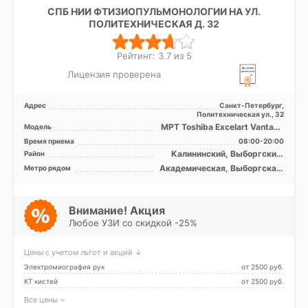
СПБ НИИ ФТИЗИОПУЛЬМОНОЛОГИИ НА УЛ.
ПОЛИТЕХНИЧЕСКАЯ Д. 32
Рейтинг: 3.7 из 5
Лицензия проверена
Адрес
Санкт-Петербург,
Политехническая ул., 32
МРТ Toshiba Excelart Vantage
Модель
1.5T закрытый тип, КТ
Время приема
08:00-20:00
Toshiba Aquilion 32 ...
Калининский, Выборгский,
Район
Красногвардейский,
Академическая, Выборгская,
Метро рядом
Петроградский, Приморский
Гражданский проспект,
Девяткино, Комендантский
проспект, Озерки, Парнас,
Пионерская, Площадь
Внимание! Акция
Мужества, Политехническая,
Любое УЗИ со скидкой -25%
Проспект Просвещения,
Удельная
Цены с учетом льгот и акций ↓
Электромиография рук
от 2500 pуб.
КТ кистей
от 2500 pуб.
Все цены