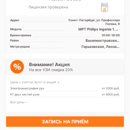
Лицензия проверена
Адрес
Санкт-Петербург, ул. Профессора
Попова, 9
МРТ Philips Ingenia 1.5Т
Модель
закрытый тип, КТ Philips
Время приема
10:00-18:00
Ingenuity 128 срезов
Василеостровский,
Район
Выборгский, Петроградский,
Горьковская, Лесная,
Метро рядом
Приморский
Петроградская, Спортивная,
Чёрная речка, Чкаловская,
Зенит (ранее
Новокрестовская)
Внимание! Акция
На все УЗИ скидка 20%
Цены с учетом льгот и акций ↓
Электромиография рук
от 2000 pуб.
КТ двух кистей руки
от 6000 pуб.
Все цены
ЗАПИСЬ НА ПРИЁМ