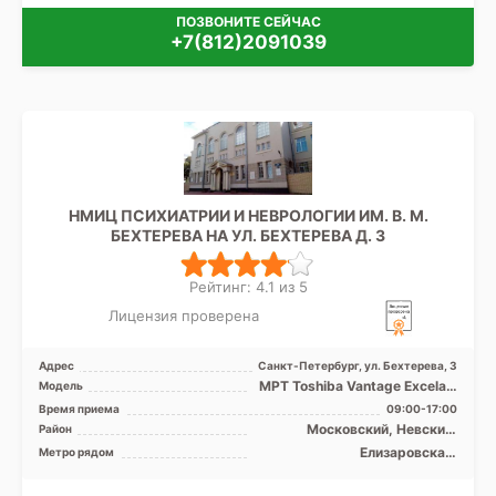
ПОЗВОНИТЕ СЕЙЧАС
+7(812)2091039
НМИЦ ПСИХИАТРИИ И НЕВРОЛОГИИ ИМ. В. М.
БЕХТЕРЕВА НА УЛ. БЕХТЕРЕВА Д. 3
Рейтинг: 4.1 из 5
Лицензия проверена
Адрес
Санкт-Петербург, ул. Бехтерева, 3
МРТ Toshiba Vantage Excelart
Модель
XGV 1.5T закрытый тип, КТ
Время приема
09:00-17:00
Philips BRILLIA ...
Московский, Невский,
Район
Фрунзенский, Центральный
Елизаровская,
Метро рядом
Ломоносовская,
Международная, Обводный