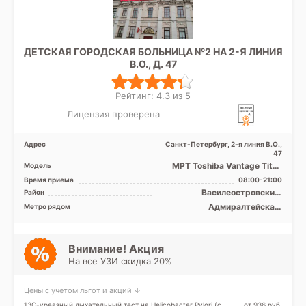
ДЕТСКАЯ ГОРОДСКАЯ БОЛЬНИЦА №2 НА 2-Я ЛИНИЯ
В.О., Д. 47
Рейтинг: 4.3 из 5
Лицензия проверена
Адрес
Санкт-Петербург, 2-я линия В.О.,
47
МРТ Toshiba Vantage Titan
Модель
1.5T закрытый тип, КТ
Время приема
08:00-21:00
Siemens Somatom Emotio ...
Василеостровский,
Район
Петроградский, Приморский,
Адмиралтейская,
Метро рядом
Адмиралтейский
Василеостровская,
Горьковская, Петроградская,
Приморская, Спортивная,
Зенит (ранее
Внимание! Акция
Новокрестовская)
На все УЗИ скидка 20%
Цены с учетом льгот и акций ↓
13С-уреазный дыхательный тест на Helicobacter Pylori (с
от 936 pуб.