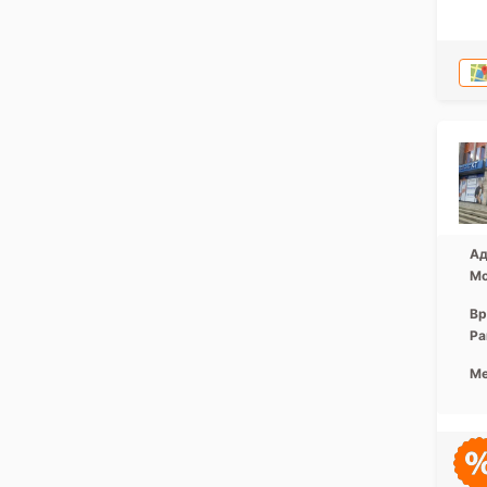
Ад
Мо
Вр
Ра
Ме