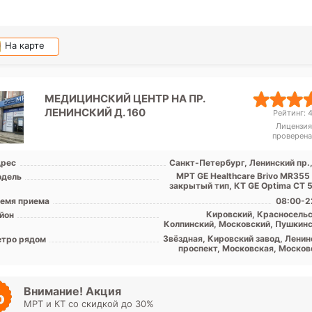
На карте
МЕДИЦИНСКИЙ ЦЕНТР НА ПР.
ЛЕНИНСКИЙ Д. 160
Рейтинг: 4
Лицензия
проверена
рес
Санкт-Петербург, Ленинский пр.,
МРТ GE Healthcare Brivo MR355 
дель
закрытый тип, КТ GЕ Optima CT 5
емя приема
08:00-2
Кировский, Красносельс
йон
Колпинский, Московский, Пушкинс
Лен. обл
Звёздная, Кировский завод, Ленин
тро рядом
проспект, Московская, Москов
ворота, Парк Победы, Прос
Ветеранов, Проспект Сл
Дунайская, Шушары, Юго-Запад
Путилов
Внимание! Акция
МРТ и КТ со скидкой до 30%