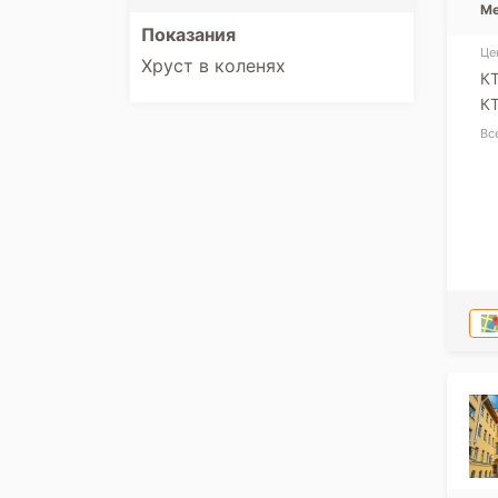
Ме
Показания
Це
Хруст в коленях
КТ
КТ
Вс