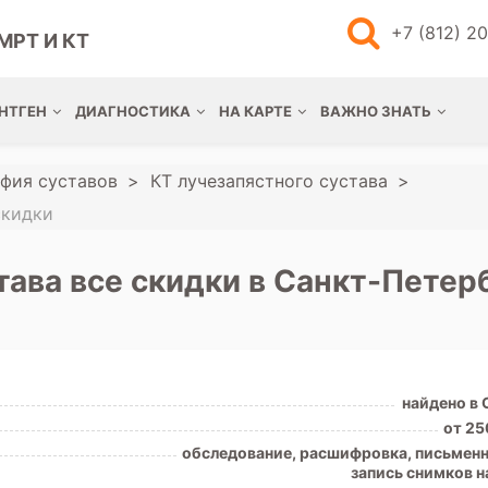
+7 (812) 2
МРТ И КТ
НТГЕН
ДИАГНОСТИКА
НА КАРТЕ
ВАЖНО ЗНАТЬ
фия суставов
КТ лучезапястного сустава
скидки
тава все скидки в Санкт-Петер
найдено в
от 25
обследование, расшифровка, письменн
запись снимков н