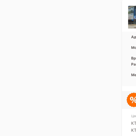
Ад
Мо
Вр
Ра
Ме
Це
КТ
КТ