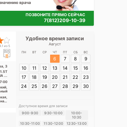
значению врача
ПОЗВОНИТЕ ПРЯМО СЕЙЧАС
7(812)209-10-39
Удобное время записи
Удобное 
Август
НМИЦ психиатр
.1 из 5
В. М. Бехтерев
ПН
ВТ
СР
ЧТ
ПТ
СБ
ВС
6
7
8
9
а, 3
10
11
12
13
14
15
16
Адрес:
Санкт-П
 1.5T
Бехтерева, 3
A ...
17
18
19
20
21
22
23
7:00
24
25
26
27
28
29
30
кий,
ьный
кая,
нал,
ого,
Доступное время для записи
ская
9:00-9:30
9:30-10:00
10:00-
Я согласе
10:30
своих перс
10:30-11:00
11:30-12:00
12:30-13:00