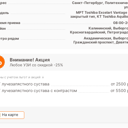
рес
Санкт-Петербург, Политехниче
ул
МРТ Toshiba Excelart Vantage
дель
закрытый тип, КТ Toshiba Aquili
емя приема
08:00-2
Калининский, Выборгс
йон
Красногвардейский, Петроградс
Примор
Академическая, Выборгс
тро рядом
Гражданский проспект, Девятк
Комендантский проспект, Озе
Парнас, Пионерская, Пло
Мужества, Политехничес
Проспект Просвещения, Удел
Внимание! Акция
Любое УЗИ со скидкой -25%
ны с учетом льгот и акций ↓
 лучезапястного сустава
от 2500 
 лучезапястного сустава с контрастом
от 5500 
На карте