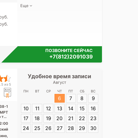
Еще
pуб.
pуб.
ПОЗВОНИТЕ СЕЙЧАС
+7(812)2091039
Удобное время записи
Удобное 
Август
Медицински
.5 из 5
Энгел
ПН
ВТ
СР
ЧТ
ПТ
СБ
ВС
6
7
8
9
Адрес:
Санкт-П
38-1
10
11
12
13
14
15
16
Энгельса, 138-
, МРТ
о тип
17
18
19
20
21
22
23
...
2:00
24
25
26
27
28
29
30
ский
ино,