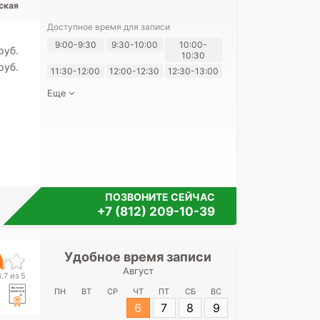
ская
Доступное время для записи
Я согласе
9:00-9:30
9:30-10:00
10:00-
pуб.
10:30
своих перс
pуб.
11:30-12:00
12:00-12:30
12:30-13:00
Еще
ПОЗВОНИТЕ СЕЙЧАС
+7 (812) 209-10-39
Удобное время записи
Удобное 
Август
СПб НИИ фтиз
.7 из 5
ул. Полит
ПН
ВТ
СР
ЧТ
ПТ
СБ
ВС
6
7
8
9
Адрес:
Санкт-