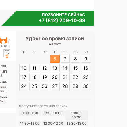
ПОЗВОНИТЕ СЕЙЧАС
+7 (812) 209-10-39
Удобное время записи
Удобное 
Август
Медицинск
.6 из 5
Ленин
ПН
ВТ
СР
ЧТ
ПТ
СБ
ВС
6
7
8
9
Адрес:
Санкт-
 160
10
11
12
13
14
15
16
Ленинский пр.,
1.5Т
20 1
17
18
19
20
21
22
23
...
2:00
24
25
26
27
28
29
30
кий,
кий,
асть
ский
ские
пект
Доступное время для записи
авы,
Я согласе
9:00-9:30
9:30-10:00
10:00-
ная,
ская
10:30
своих перс
11:30-12:00
12:00-12:30
12:30-13:00