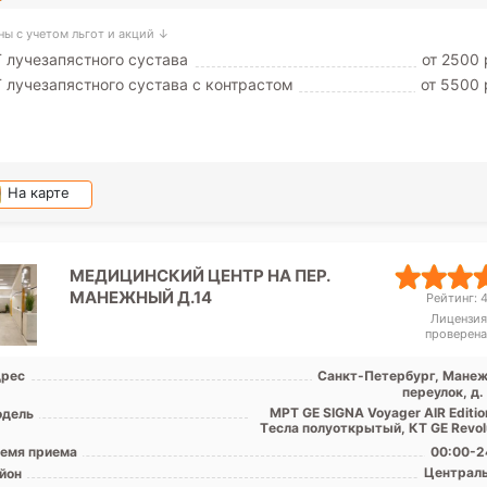
ны с учетом льгот и акций ↓
 лучезапястного сустава
от 2500 
 лучезапястного сустава с контрастом
от 5500 
На карте
МЕДИЦИНСКИЙ ЦЕНТР НА ПЕР.
МАНЕЖНЫЙ Д.14
Рейтинг: 4
Лицензия
проверена
рес
Санкт-Петербург, Мане
переулок, д.
МРТ GE SIGNA Voyager AIR Editio
дель
Tесла полуоткрытый, КТ GE Revolu
емя приема
00:00-2
Централ
йон