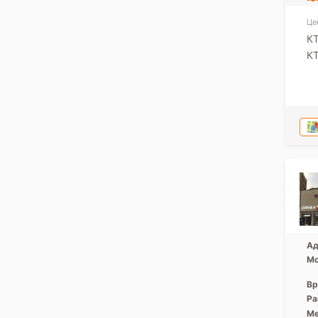
Це
КТ
КТ
Ад
Мо
Вр
Ра
Ме