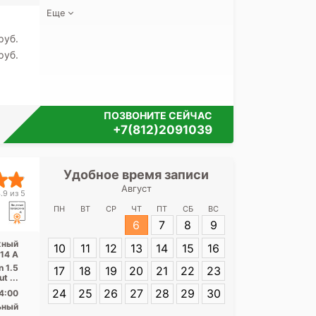
Еще
pуб.
pуб.
ПОЗВОНИТЕ СЕЙЧАС
+7(812)2091039
Удобное время записи
Удобное 
Август
Медицинск
.9 из 5
Ман
ПН
ВТ
СР
ЧТ
ПТ
СБ
ВС
6
7
8
9
Адрес:
Санкт-
жный
10
11
12
13
14
15
16
Манежный пере
 14 А
n 1.5
17
18
19
20
21
22
23
t ...
24
25
26
27
28
29
30
4:00
ьный