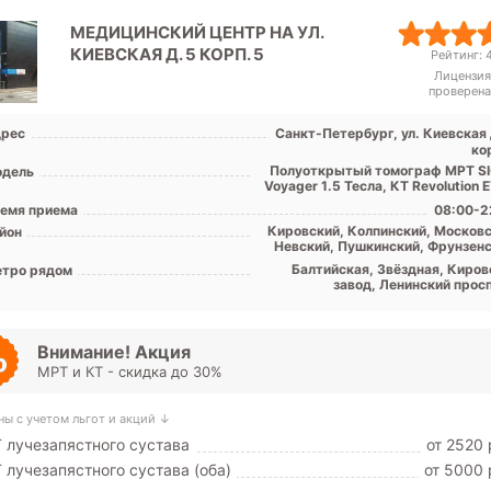
МЕДИЦИНСКИЙ ЦЕНТР НА УЛ.
КИЕВСКАЯ Д. 5 КОРП. 5
Рейтинг: 4
Лицензия
проверена
рес
Санкт-Петербург, ул. Киевская 
ко
Полуоткрытый томограф МРТ S
дель
Voyager 1.5 Тесла, КТ Revolution 
емя приема
08:00-2
Кировский, Колпинский, Московс
йон
Невский, Пушкинский, Фрунзенс
Центральный, Лен. обл
Балтийская, Звёздная, Киров
тро рядом
завод, Ленинский просп
Московская, Московские вор
Обводный канал, Парк Поб
Технологический инсти
Фрунзенская, Электросила, Шуш
Внимание! Акция
Застав
МРТ и КТ - скидка до 30%
ны с учетом льгот и акций ↓
 лучезапястного сустава
от 2520 
 лучезапястного сустава (оба)
от 5000 