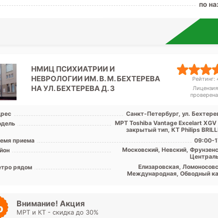
по на
НМИЦ ПСИХИАТРИИ И
НЕВРОЛОГИИ ИМ. В. М. БЕХТЕРЕВА
Рейтинг: 4
НА УЛ. БЕХТЕРЕВА Д. 3
Лицензия
проверена
рес
Санкт-Петербург, ул. Бехтерев
МРТ Toshiba Vantage Excelart XGV
дель
закрытый тип, КТ Philips BRILLI
емя приема
09:00-1
Московский, Невский, Фрунзенс
йон
Централ
Елизаровская, Ломоносовс
тро рядом
Международная, Обводный ка
Площадь Александра Невск
Дунай
Внимание! Акция
МРТ и КТ - скидка до 30%