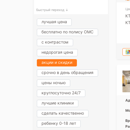
Це
Быстрый переход ↓
КТ
лучшая цена
КТ
бесплатно по полису ОМС
с контрастом
недорогая цена
акции и скидки
срочно в день обращения
цены ночью
круглосуточно 24/7
Ад
лучшие клиники
Мо
сделать качественно
Вр
ребенку 0-18 лет
Ра