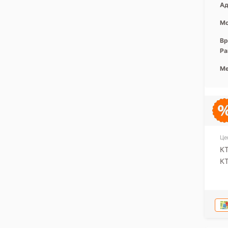
Ад
Мо
Вр
Ра
Ме
Це
КТ
КТ