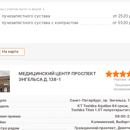
ны с учетом льгот и акций ↓
 лучезапястного сустава
от 2520 
 лучезапястного сустава с контрастом
от 5520 
На карте
МЕДИЦИНСКИЙ ЦЕНТР ПРОСПЕКТ
ЭНГЕЛЬСА Д. 138-1
Рейтинг: 4
Лицензия
проверена
рес
Санкт-Петербург, пр. Энгельса, 1
КТ Toshiba Аquilion 64 среза
дель
Toshiba Titan 1.5T полуоткрытог
емя приема
09:00-2
Калининский, Выборг
йон
Гражданский проспект, Девятк
тро рядом