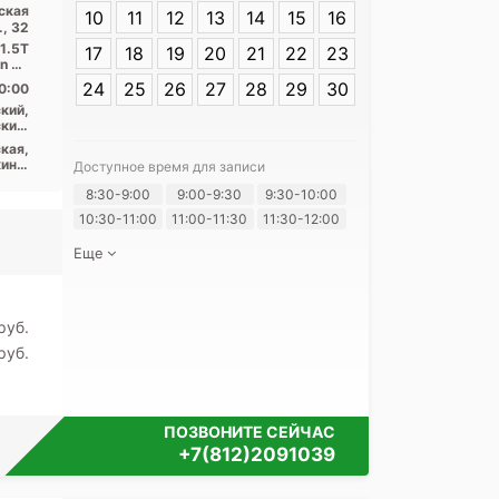
ская
10
11
12
13
14
15
16
Политехническа
., 32
 1.5T
17
18
19
20
21
22
23
on 32
...
24
25
26
27
28
29
30
0:00
кий,
кий,
ский
кая,
ино,
Доступное время для записи
рки,
Я согласе
8:30-9:00
9:00-9:30
9:30-10:00
щадь
кая,
своих перс
10:30-11:00
11:00-11:30
11:30-12:00
ьная
Еще
pуб.
pуб.
ПОЗВОНИТЕ СЕЙЧАС
+7(812)2091039