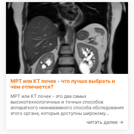
МРТ или КТ почек - что лучше выбрать и
чем отличается?
МРТ или КТ почек - это два самых
высокотехнологичных и точных способов
аппаратного неинвазивного способа обследования
этого органа, которые доступны широкому
спектру пациентов в медицинских клиниках
читать далее
→
Санкт-Петербурга. Чаще всего такое
сканирование назначается, если УЗИ почек