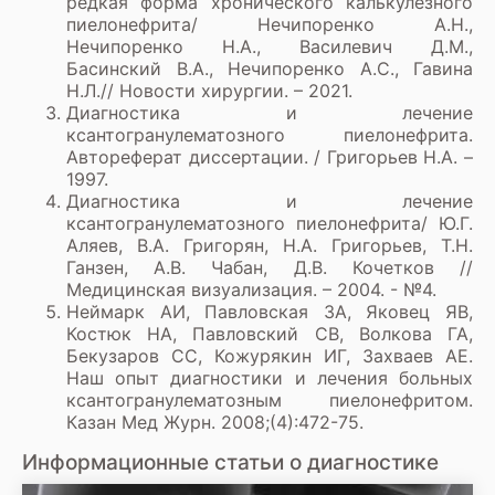
редкая форма хронического калькулезного
пиелонефрита/ Нечипоренко А.Н.,
Нечипоренко Н.А., Василевич Д.М.,
Басинский В.А., Нечипоренко А.С., Гавина
Н.Л.// Новости хирургии. – 2021.
Диагностика и лечение
ксантогранулематозного пиелонефрита.
Автореферат диссертации. / Григорьев Н.А. –
1997.
Диагностика и лечение
ксантогранулематозного пиелонефрита/ Ю.Г.
Аляев, В.А. Григорян, Н.А. Григорьев, Т.Н.
Ганзен, А.В. Чабан, Д.В. Кочетков //
Медицинская визуализация. – 2004. - №4.
Неймарк АИ, Павловская ЗА, Яковец ЯВ,
Костюк НА, Павловский СВ, Волкова ГА,
Бекузаров СС, Кожурякин ИГ, Захваев АЕ.
Наш опыт диагностики и лечения больных
ксантогранулематозным пиелонефритом.
Казан Мед Журн. 2008;(4):472-75.
Информационные статьи о диагностике