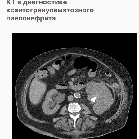
КТ в диагностике
ксантогранулематозного
пиелонефрита