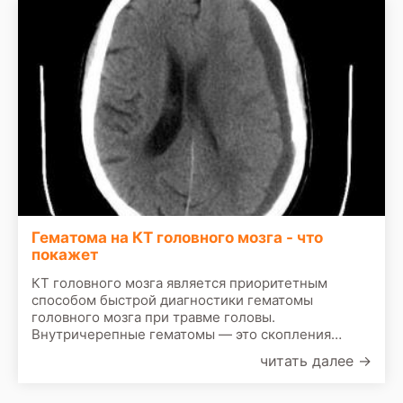
к потере зрения.
Гематома на КТ головного мозга - что
покажет
КТ головного мозга является приоритетным
способом быстрой диагностики гематомы
головного мозга при травме головы.
Внутричерепные гематомы — это скопления
крови в головном мозге либо в пространстве
читать далее
→
между головным мозгом и черепом.