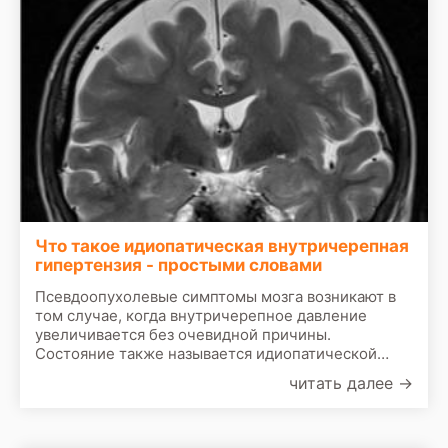
Что такое идиопатическая внутричерепная
гипертензия - простыми словами
Псевдоопухолевые симптомы мозга возникают в
том случае, когда внутричерепное давление
увеличивается без очевидной причины.
Состояние также называется идиопатической
внутричерепной гипертензией. Симптомы
читать далее
→
имитируют признаки наличия опухоли головного
мозга. Повышенное внутричерепное давление
может вызвать отек зрительного нерва и привести