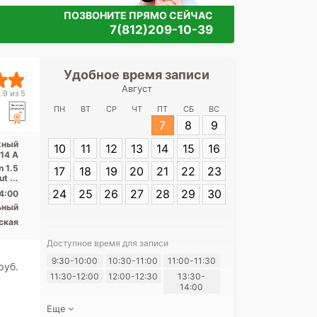
ПОЗВОНИТЕ ПРЯМО СЕЙЧАС
7(812)209-10-39
Удобное время записи
Удобное 
Август
Медицинск
.9 из 5
Ман
ПН
ВТ
СР
ЧТ
ПТ
СБ
ВС
7
8
9
Адрес:
Санкт-
жный
10
11
12
13
14
15
16
Манежный пере
 14 А
n 1.5
17
18
19
20
21
22
23
t ...
24
25
26
27
28
29
30
4:00
ьный
ская
Доступное время для записи
Я согласе
9:30-10:00
10:30-11:00
11:00-11:30
pуб.
своих перс
11:30-12:00
12:00-12:30
13:30-
14:00
Еще