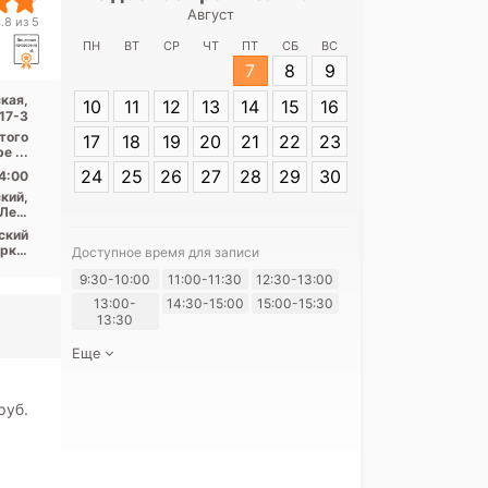
Август
Медицинск
.8 из 5
Тимуровск
ПН
ВТ
СР
ЧТ
ПТ
СБ
ВС
7
8
9
Адрес:
Санкт-П
кая,
10
11
12
13
14
15
16
Тимуровская, 
17-3
ытого
17
18
19
20
21
22
23
е ...
24
25
26
27
28
29
30
4:00
кий,
Лен.
асть
ский
рки,
Доступное время для записи
щадь
Я согласе
9:30-10:00
11:00-11:30
12:30-13:00
кая,
ения
своих перс
13:00-
14:30-15:00
15:00-15:30
13:30
Еще
pуб.