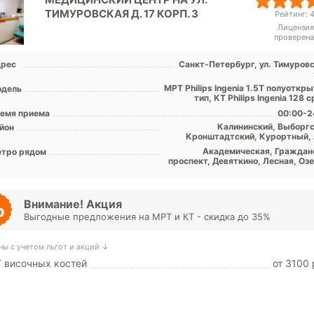
ТИМУРОВСКАЯ Д. 17 КОРП. 3
Рейтинг: 4
Лицензия
проверена
рес
Санкт-Петербург, ул. Тимуровс
МРТ Philips Ingenia 1.5T полуоткр
дель
тип, КТ Philips Ingenia 128 ср
емя приема
00:00-2
Калининский, Выборгс
йон
Кронштадтский, Курортный, 
обл
Академическая, Граждан
тро рядом
проспект, Девяткино, Лесная, Озе
Парнас, Пионерская, Пло
Мужества, Политехничес
Проспект Просвещ
Внимание! Акция
Выгодные предложения на МРТ и КТ - скидка до 35%
ны с учетом льгот и акций ↓
 височных костей
от 3100 