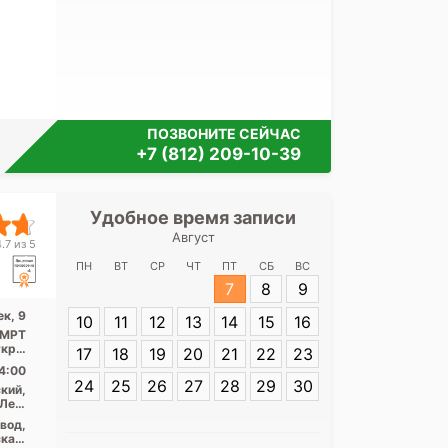
ПОЗВОНИТЕ СЕЙЧАС
+7 (812) 209-10-39
Удобное время записи
Удобное 
Август
Медицинский це
.7 из 5
ПН
ВТ
СР
ЧТ
ПТ
СБ
ВС
7
8
9
Адрес:
Санкт-П
к, 9
10
11
12
13
14
15
16
Стачек, 9
, МРТ
откры
17
18
19
20
21
22
23
...
4:00
24
25
26
27
28
29
30
кий,
Лен.
асть
вод,
кая,