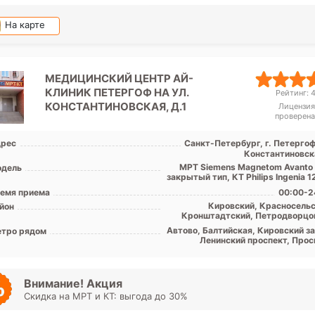
На карте
МЕДИЦИНСКИЙ ЦЕНТР АЙ-
КЛИНИК ПЕТЕРГОФ НА УЛ.
Рейтинг: 4
КОНСТАНТИНОВСКАЯ, Д.1
Лицензия
проверена
рес
Санкт-Петербург, г. Петергоф
Константиновска
МРТ Siemens Magnetom Avanto 
дель
емя приема
00:00-2
Кировский, Красносельс
йон
Кронштадтский, Петродворцо
Лен. обл
Автово, Балтийская, Кировский за
тро рядом
Ленинский проспект, Прос
Ветер
Внимание! Акция
Скидка на МРТ и КТ: выгода до 30%