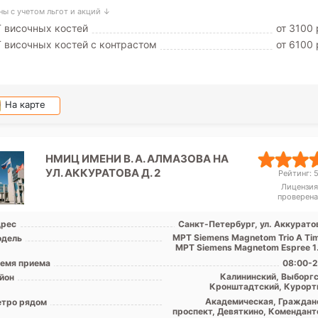
ны с учетом льгот и акций ↓
 височных костей
от 3100 
 височных костей с контрастом
от 6100 
На карте
НМИЦ ИМЕНИ В. А. АЛМАЗОВА НА
УЛ. АККУРАТОВА Д. 2
Рейтинг: 5
Лицензия
проверена
рес
Санкт-Петербург, ул. Аккуратов
МРТ Siemens Magnetom Trio A Tim
дель
МРТ Siemens Magnetom Espree 1.
емя приема
08:00-2
Калининский, Выборгс
йон
Кронштадтский, Курорт
Петроградский, Приморский, 
Академическая, Граждан
тро рядом
обл
проспект, Девяткино, Комендант