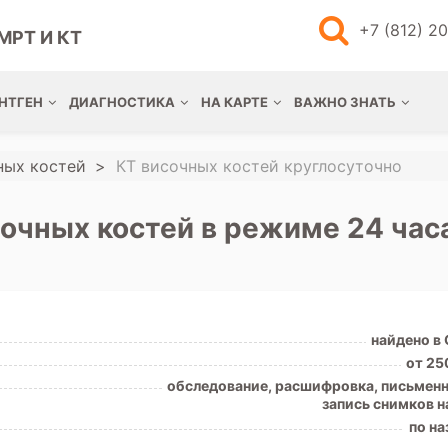
+7 (812) 2
МРТ И КТ
НТГЕН
ДИАГНОСТИКА
НА КАРТЕ
ВАЖНО ЗНАТЬ
ных костей
КТ височных костей круглосуточно
очных костей в режиме 24 час
найдено в
от 25
обследование, расшифровка, письменн
запись снимков н
по на