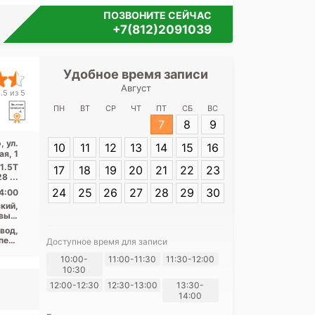
ПОЗВОНИТЕ СЕЙЧАС
+7(812)2091039
Удобное время записи
Удобное 
Август
Медицински
.5 из 5
Петергоф на у
ПН
ВТ
СР
ЧТ
ПТ
СБ
ВС
7
8
9
, ул.
10
11
12
13
14
15
16
Адрес:
Санкт-П
я, 1
Петергоф, ул. 
1.5T
17
18
19
20
21
22
23
закрытый тип, КТ Philips Ingenia 128 ...
24
25
26
27
28
29
30
4:00
кий,
вый,
асть
вод,
пект
Доступное время для записи
анов
10:00-
11:00-11:30
11:30-12:00
Я согласе
10:30
своих перс
12:00-12:30
12:30-13:00
13:30-
14:00