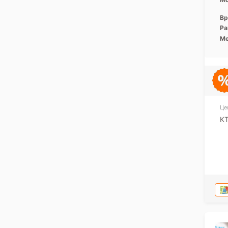
Вр
Ра
Ме
Це
КТ