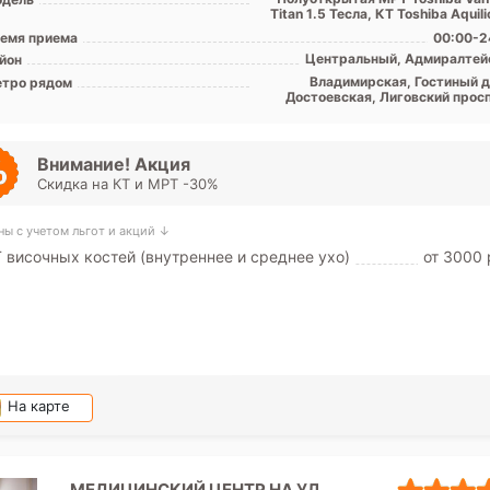
емя приема
00:00-2
Центральный, Адмиралтей
йон
Владимирская, Гостиный д
тро рядом
Достоевская, Лиговский просп
Маяковская, Невский просп
Площадь Александра Невск
Площадь Восстания, Пушкин
Внимание! Акция
Скидка на КТ и МРТ -30%
ны с учетом льгот и акций ↓
 височных костей (внутреннее и среднее ухо)
от 3000 
На карте
МЕДИЦИНСКИЙ ЦЕНТР НА УЛ.