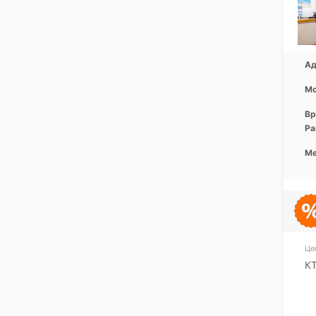
Ад
Мо
Вр
Ра
Ме
Це
КТ