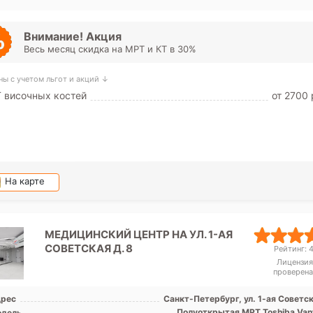
Проспект Ветеранов, Фрунзенс
Юго-Западная, Путилов
Внимание! Акция
Весь месяц скидка на МРТ и КТ в 30%
ны с учетом льгот и акций ↓
 височных костей
от 2700 
На карте
МЕДИЦИНСКИЙ ЦЕНТР НА УЛ. 1-АЯ
СОВЕТСКАЯ Д. 8
Рейтинг: 4
Лицензия
проверена
рес
Санкт-Петербург, ул. 1-ая Советс
Полуоткрытая МРТ Toshiba Van
дель