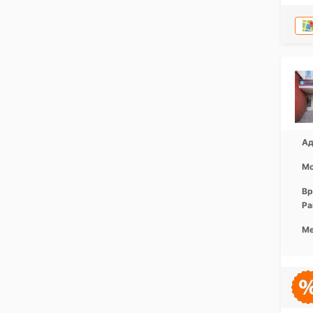
Ад
Мо
Вр
Ра
Ме