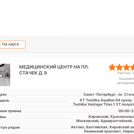
На карте
МЕДИЦИНСКИЙ ЦЕНТР НА ПЛ.
СТАЧЕК Д. 9
Рейтинг: 4
Лицензия
проверена
рес
Санкт-Петербург, пл. Стаче
КТ Toshiba Аquilion 64 среза
дель
Toshiba Vantage Titan 1.5T полу
емя приема
00:00-2
Кировский, Красносельс
йон
Московский, Адмиралтейский, 
обл
Автово, Балтийская, Кировский за
тро рядом
Ленинский проспект, Нарвс