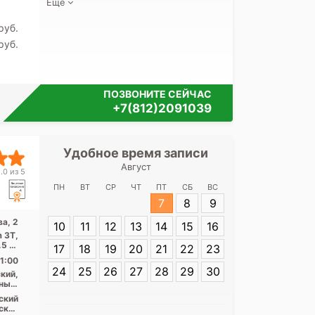
Еще
pуб.
pуб.
ПОЗВОНИТЕ СЕЙЧАС
+7(812)2091039
Удобное время записи
Удобное 
Август
НМИЦ имени В.
.0 из 5
Акку
ПН
ВТ
СР
ЧТ
ПТ
СБ
ВС
7
8
9
Адрес:
Санкт-П
а, 2
10
11
12
13
14
15
16
Аккуратова, 2
 3Т,
5 за
17
18
19
20
21
22
23
...
1:00
24
25
26
27
28
29
30
кий,
ный,
Лен.
ский
асть
ский