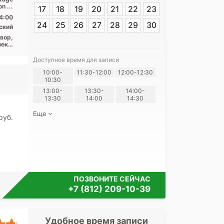
Titan 1.5 Тесла, КТ Toshiba Aquilion ...
17
18
19
20
21
22
23
4:00
24
25
26
27
28
29
30
ский
вор,
ект,
ект,
ого,
Доступное время для записи
ская
Я согласе
10:00-
11:30-12:00
12:00-12:30
10:30
своих перс
13:00-
13:30-
14:00-
13:30
14:00
14:30
Еще
pуб.
ПОЗВОНИТЕ СЕЙЧАС
+7 (812) 209-10-39
Удобное время записи
Удобное 