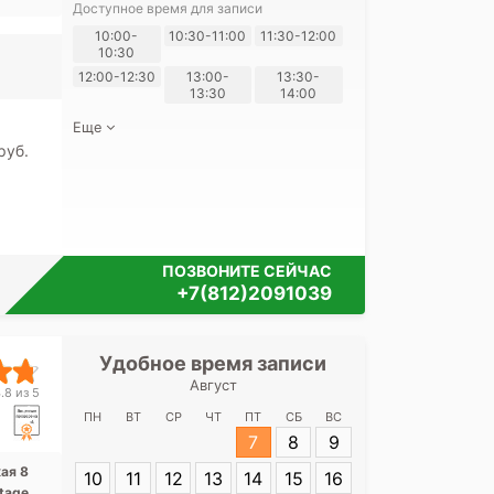
кая,
Доступное время для записи
ская
Я согласе
10:00-
10:30-11:00
11:30-12:00
10:30
своих перс
12:00-12:30
13:00-
13:30-
13:30
14:00
Еще
pуб.
ПОЗВОНИТЕ СЕЙЧАС
+7(812)2091039
Удобное время записи
Удобное 
Август
Медицинский
.8 из 5
Сов
ПН
ВТ
СР
ЧТ
ПТ
СБ
ВС
7
8
9
Адрес:
Санкт-П
кая 8
10
11
12
13
14
15
16
Советская 8
tage