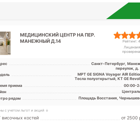
МЕДИЦИНСКИЙ ЦЕНТР НА ПЕР.
МАНЕЖНЫЙ Д.14
Рейтинг: 4
Лицензия
проверена
рес
Санкт-Петербург, Мане
переулок, д.
МРТ GE SIGNA Voyager AIR Editio
дель
Tесла полуоткрытый, КТ GE Revolu
емя приема
00:00-2
Централ
йон
Площадь Восстания, Чернышев
тро рядом
ны с учетом льгот и акций ↓
 височных костей
от 2500 