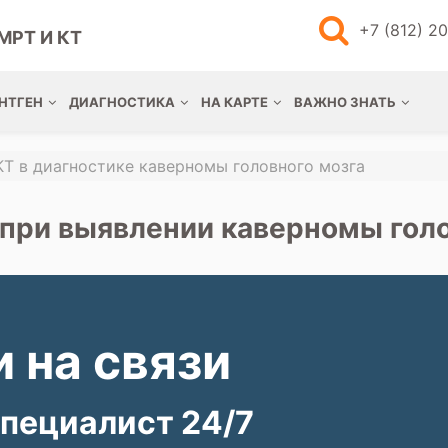
+7 (812) 2
МРТ И КТ
НТГЕН
ДИАГНОСТИКА
НА КАРТЕ
ВАЖНО ЗНАТЬ
КТ в диагностике каверномы головного мозга
 при выявлении каверномы голо
 на связи
пециалист 24/7