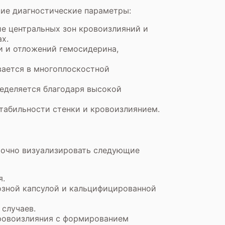
ие диагностические параметры:
ие центральных зон кровоизлияний и
х.
и и отложений гемосидерина,
вается в многоплоскостной
еделяется благодаря высокой
табильности стенки и кровоизлиянием.
 точно визуализировать следующие
я.
озной капсулой и кальцифицированной
 случаев.
кровоизлияния с формированием