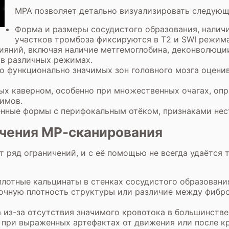
МРА позволяет детально визуализировать следующ
Форма и размеры сосудистого образования, налич
участков тромбоза фиксируются в Т2 и SWI режима
ияний, включая наличие метгемоглобина, деконволюци
 в различных режимах.
 функционально значимых зон головного мозга оцени
х каверном, особенно при множественных очагах, опр
имов.
нные формы с перифокальным отёком, признаками нес
ичения МР-сканирования
 ряд ограничений, и с её помощью не всегда удаётся
лотные кальцинаты в стенках сосудистого образовани
очную плотность структуры или различие между фибр
из-за отсутствия значимого кровотока в большинстве
 при выраженных артефактах от движения или после 