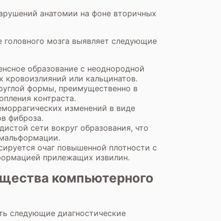
нарушений анатомии на фоне вторичных
 головного мозга выявляет следующие
енсное образование с неоднородной
х кровоизлияний или кальцинатов.
руглой формы, преимущественно в
опления контраста.
еморрагических изменений в виде
ов фиброза.
дистой сети вокруг образования, что
 мальформации.
сируется очаг повышенной плотности с
ормацией прилежащих извилин.
ущества компьютерного
ть следующие диагностические