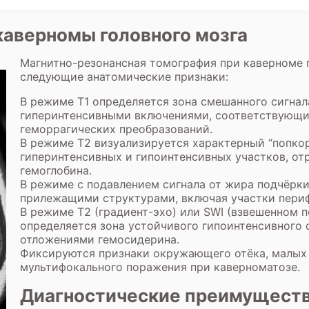
каверномы головного мозга
Магнитно-резонансная томография при каверноме 
следующие анатомические признаки:
В режиме Т1 определяется зона смешанного сигнал
гиперинтенсивными включениями, соответствующ
геморрагических преобразований.
В режиме Т2 визуализируется характерный “попко
гиперинтенсивных и гипоинтенсивных участков, о
гемоглобина.
В режиме с подавлением сигнала от жира подчёрк
прилежащими структурами, включая участки периф
В режиме T2 (градиент-эхо) или SWI (взвешенном п
определяется зона устойчивого гипоинтенсивного 
отложениями гемосидерина.
Фиксируются признаки окружающего отёка, малых
мультифокального поражения при каверноматозе.
Диагностические преимущест