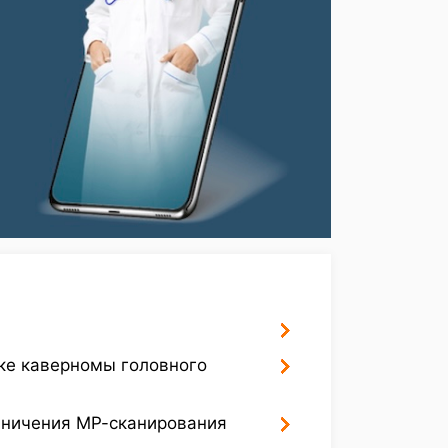
ке каверномы головного
аничения МР-сканирования