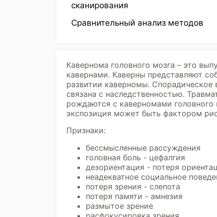
сканирования
Сравнительный анализ методов
Кавернома головного мозга – это вып
кавернами. Каверны представляют соб
развитии каверномы. Спорадическое в
связана с наследственностью. Травм
рождаются с каверномами головного 
экспозиция может быть фактором рис
Признаки:
бессмысленные рассуждения
головная боль - цефалгия
дезориентация - потеря ориента
неадекватное социальное поведе
потеря зрения - слепота
потеря памяти - амнезия
размытое зрение
расфокусировка зрения