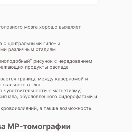
головного мозга хорошо выявляет
а с центральными гипо- и
ими различным стадиям
рноподобный” рисунок с чередованием
тражающих продукты распада
ивается граница между каверномой и
окального отёка.
о чувствительности к магнетизму)
сигнала, обусловленного сидерофагами и
 кровоизлияний, а также возможность
ва МР-томографии