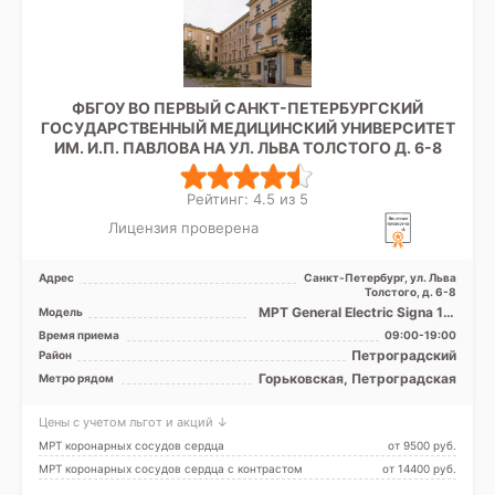
ФБГОУ ВО ПЕРВЫЙ САНКТ-ПЕТЕРБУРГСКИЙ
ГОСУДАРСТВЕННЫЙ МЕДИЦИНСКИЙ УНИВЕРСИТЕТ
ИМ. И.П. ПАВЛОВА НА УЛ. ЛЬВА ТОЛСТОГО Д. 6-8
Рейтинг: 4.5 из 5
Лицензия проверена
Адрес
Санкт-Петербург, ул. Льва
Толстого, д. 6-8
МРТ General Electric Signa 1.5
Модель
Tесла, КТ Toshiba
Время приема
09:00-19:00
AsteionMulti 4 среза, ...
Петроградский
Район
Горьковская, Петроградская
Метро рядом
Цены с учетом льгот и акций ↓
МРТ коронарных сосудов сердца
от 9500 pуб.
МРТ коронарных сосудов сердца с контрастом
от 14400 pуб.