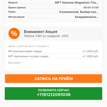
МРТ Siemens Magnetom Trio A
Модель
Tim 3Т, МРТ Siemens
Время приема
08:00-21:00
Magnetom Espree 1.5 за ...
Калининский, Выборгский,
Район
Кронштадтский, Курортный,
Академическая,
Метро рядом
Петроградский, Приморский,
Гражданский проспект,
Лен. область
Девяткино, Комендантский
проспект, Лесная, Озерки,
Парнас, Петроградская,
Внимание! Акция
Пионерская, Площадь
Любое УЗИ со скидкой -25%
Мужества, Политехническая,
Старая Деревня, Удельная,
Беговая
Цены с учетом льгот и акций ↓
МР коронарография сердца
от 14300 pуб.
МРТ коронарных сосудов сердца
от 14300 pуб.
Все цены
ЗАПИСЬ НА ПРИЁМ
ПОЗВОНИТЕ СЕЙЧАС
+7(812)2091039