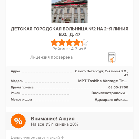
ДЕТСКАЯ ГОРОДСКАЯ БОЛЬНИЦА №2 НА 2-Я ЛИНИЯ
В.О., Д. 47
Рейтинг: 4.3 из 5
Лицензия проверена
Адрес
Санкт-Петербург, 2-я линия В.О.,
47
МРТ Toshiba Vantage Titan
Модель
1.5T закрытый тип, КТ
Время приема
08:00-21:00
Siemens Somatom Emotio ...
Василеостровский,
Район
Петроградский, Приморский,
Адмиралтейская,
Метро рядом
Адмиралтейский
Василеостровская,
Горьковская, Петроградская,
Приморская, Спортивная,
Зенит (ранее
Внимание! Акция
Новокрестовская)
На все УЗИ скидка 20%
Цены с учетом льгот и акций ↓