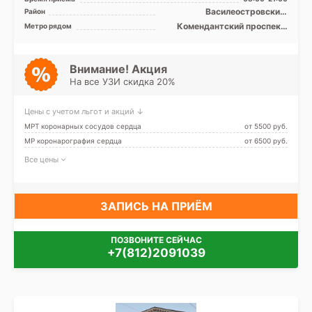
Siemens Somatom Sens ...
Василеостровский,
Район
Выборгский, Петроградский,
Комендантский проспект,
Метро рядом
Приморский
Крестовский остров,
Петроградская, Старая
Деревня, Удельная, Чёрная
речка, Чкаловская, Беговая,
Внимание! Акция
Зенит (ранее
На все УЗИ скидка 20%
Новокрестовская)
Цены с учетом льгот и акций ↓
МРТ коронарных сосудов сердца
от 5500 pуб.
МР коронарография сердца
от 6500 pуб.
Все цены
ЗАПИСЬ НА ПРИЁМ
ПОЗВОНИТЕ СЕЙЧАС
+7(812)2091039