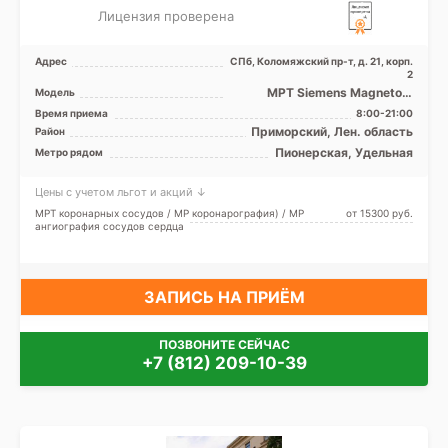
Лицензия проверена
Адрес
СПб, Коломяжский пр-т, д. 21, корп.
2
МРТ Siemens Magnetom
Модель
Magnetom Espree 1.5 Тесла,
Время приема
8:00-21:00
КТ Philips Ingenuity E ...
Приморский, Лен. область
Район
Пионерская, Удельная
Метро рядом
Цены с учетом льгот и акций ↓
МРТ коронарных сосудов / МР коронарография) / МР
от 15300 pуб.
ангиография сосудов сердца
ЗАПИСЬ НА ПРИЁМ
ПОЗВОНИТЕ СЕЙЧАС
+7 (812) 209-10-39