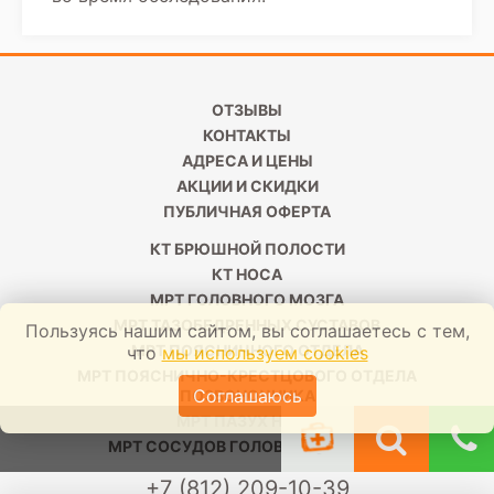
ОТЗЫВЫ
КОНТАКТЫ
АДРЕСА И ЦЕНЫ
АКЦИИ И СКИДКИ
ПУБЛИЧНАЯ ОФЕРТА
КТ БРЮШНОЙ ПОЛОСТИ
КТ НОСА
МРТ ГОЛОВНОГО МОЗГА
МРТ ТАЗОБЕДРЕННЫХ СУСТАВОВ
Пользуясь нашим сайтом, вы соглашаетесь с тем,
МРТ ПОЯСНИЧНОГО ОТДЕЛА
что
мы используем cookies
МРТ ПОЯСНИЧНО-КРЕСТЦОВОГО ОТДЕЛА
Соглашаюсь
ПОЗВОНОЧНИКА
МРТ ПАЗУХ НОСА
МРТ СОСУДОВ ГОЛОВНОГО МОЗГА
+7 (812) 209-10-39