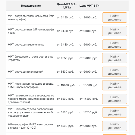
Цена МРТ 0,2-
Исследование
Цена МРТ 3 Тл
1,5 Тл
Найти
МРТ сосудов головного мозга (МР
от 3450 руб.
от 9000 руб.
-ангиография)
дешевле
Найти
МРТ сосудов шеи (МР-ангиографи
от 3450 руб.
от 9000 руб.
я шеи)
дешевле
Найти
МРТ сосудов позвоночника
от 3450 руб.
от 9000 руб.
дешевле
Найти
МРТ брюшного отдела аорты с ко
от 9550 руб.
от 12000 руб.
нтрастом
дешевле
Найти
МРТ сосудов конечностей
от 5500 руб.
от 9000 руб.
дешевле
Найти
МРТ коронарных сосудов и сердц
от 10200 руб.
от 10000 руб.
а (МР-коронарография)
дешевле
МРТ головного мозга и сосудов го
Найти
ловного мозга (комплексное обсле
от 5500 руб.
от 14200 руб.
дешевле
дование головы)
МРТ шейного отдела позвоночник
Найти
а и сосудов шеи (комплексное обс
от 5500 руб.
от 15200 руб.
дешевле
ледование шеи)
Найти
МР-венография (МРТ вен головног
от 5500 руб.
от 9000 руб.
о мозга и шеи С1-С2)
дешевле