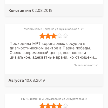
Константин
02.08.2019
Медицинский центр на ул. Кузнецовская д. 25
Проходила МРТ коронарных сосудов в
диагностическом центре в Парке победы.
Очень современный центр, все новые и
цивильное, адекватные врачи, но отношение
к клиенту без заинтересованности. У меня
Читать полностью
создалось впечатление, что персоналу на
меня наплевать. К сканированию вопросов
нет. Но атмосфера в клинике не очень
приятная.
Августа
10.08.2019
НМИЦ имени В. А. Алмазова на ул. Аккуратова д. 2