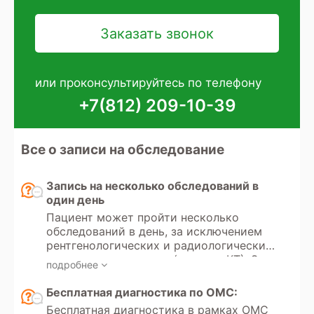
или проконсультируйтесь по телефону
+7(812) 209-10-39
Все о записи на обследование
Запись на несколько обследований в
один день
Пациент может пройти несколько
обследований в день, за исключением
рентгенологических и радиологических
методов диагностики (рентген, КТ). Эти
подробнее
исследования используют
ионизирующее излучение, и существует
Бесплатная диагностика по ОМС:
ограничение по дозе разрешенного
Бесплатная диагностика в рамках ОМС