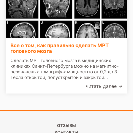
Все о том, как правильно сделать МРТ
головного мозга
Сделать МРТ головного мозга в медицинских
клиниках Санкт-Петербурга можно на магнитно-
резонансных томографах мощностью от 0,2 до 3
Тесла открытой, полуоткрытой и закрытой
конфигурации. Модель томографа влияет на то,
читать далее
→
как проходит томография головы с точки зрения
скорости обследования; детальности МРТ снимка;
необходимости помещения пациента в закрытое
пространство.
ОТЗЫВЫ
КОНТАКТЫ