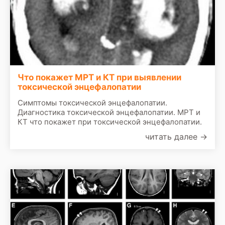
Что покажет МРТ и КТ при выявлении
токсической энцефалопатии
Симптомы токсической энцефалопатии.
Диагностика токсической энцефалопатии. МРТ и
КТ что покажет при токсической энцефалопатии.
читать далее
→