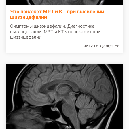
Что покажет МРТ и КТ при выявлении
шизэнцефалии
Симптомы шизэнцефалии. Диагностика
шизэнцефалии. МРТ и КТ что покажет при
шизэнцефалии
читать далее
→