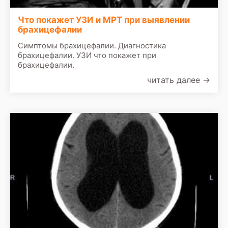
Что покажет УЗИ и МРТ при выявлении
брахицефалии
Симптомы брахицефалии. Диагностика
брахицефалии. УЗИ что покажет при
брахицефалии.
читать далее
→