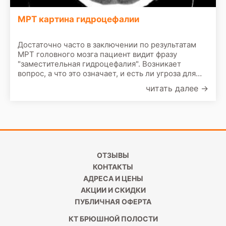
МРТ картина гидроцефалии
Достаточно часто в заключении по результатам
МРТ головного мозга пациент видит фразу
"заместительная гидроцефалия". Возникает
вопрос, а что это означает, и есть ли угроза для
здоровья человека. Многим несведущим
читать далее
→
пациентам кажется, что у них водянка головного
мозга, они потеряют интеллект и скоро будут
недееспособны, что в корне не верно. Если МРТ
показала наружную гидроцефалию
ОТЗЫВЫ
КОНТАКТЫ
АДРЕСА И ЦЕНЫ
АКЦИИ И СКИДКИ
ПУБЛИЧНАЯ ОФЕРТА
КТ БРЮШНОЙ ПОЛОСТИ