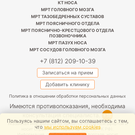
КТ НОСА
МРТ ГОЛОВНОГО МОЗГА
МРТ ТАЗОБЕДРЕННЫХ СУСТАВОВ
МРТ ПОЯСНИЧНОГО ОТДЕЛА
МРТ ПОЯСНИЧНО-КРЕСТЦОВОГО ОТДЕЛА
ПОЗВОНОЧНИКА
МРТ ПАЗУХ НОСА
МРТ СОСУДОВ ГОЛОВНОГО МОЗГА
+7 (812) 209-10-39
Записаться на прием
Добавить клинику
Политика в отношении обработки персональных данных
Имеются противопоказания, необходима
консультация специалиста.
+16
Пользуясь нашим сайтом, вы соглашаетесь с тем,
Указанная информация не является публичной офертой и
что
мы используем cookies
носит справочный характер (ст. 437 ГК РФ).
Информация, опубликованная на портале, носит