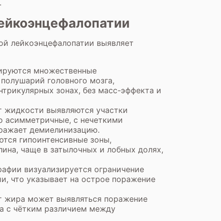
.
лейкоэнцефалопатии
ой лейкоэнцефалопатии выявляет
зируются множественные
 полушарий головного мозга,
трикулярных зонах, без масс-эффекта и
т жидкости выявляются участки
о асимметричные, с нечеткими
тражает демиелинизацию.
ются гипоинтенсивные зоны,
на, чаще в затылочных и лобных долях,
афии визуализируется ограничение
и, что указывает на острое поражение
от жира может выявляться поражение
а с чётким различием между