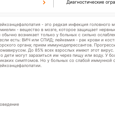
Диагностические огр
йкоэнцефалопатия - это редкая инфекция головного м
миелин - вещество в мозге, которое защищает нервны
 обычно возникает только у больных с сильно ослабл
если есть: ВИЧ или СПИД; лейкемия - рак крови и кост
орского органа; прием иммунодепрессантов. Прогрес
мавирусом. До 85% всех взрослых имеют этот вирус. 
то дети могут заразиться им через пищу или воду. У 
никаких симптомов. Но у больных со слабой иммунной 
ейкоэнцефалопатии.
оведение