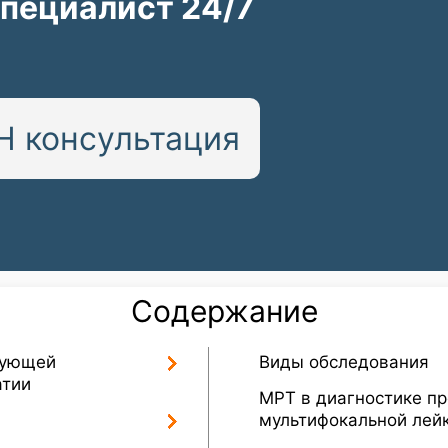
пециалист 24/7
 консультация
Содержание
рующей
Виды обследования
атии
МРТ в диагностике п
мультифокальной лей