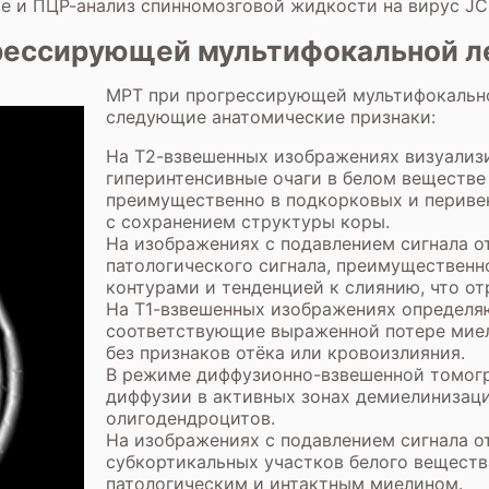
е и ПЦР-анализ спинномозговой жидкости на вирус JC
грессирующей мультифокальной 
МРТ при прогрессирующей мультифокальн
следующие анатомические признаки:
На Т2-взвешенных изображениях визуали
гиперинтенсивные очаги в белом веществе
преимущественно в подкорковых и перивен
с сохранением структуры коры.
На изображениях с подавлением сигнала о
патологического сигнала, преимущественн
контурами и тенденцией к слиянию, что о
На Т1-взвешенных изображениях определя
соответствующие выраженной потере миели
без признаков отёка или кровоизлияния.
В режиме диффузионно-взвешенной томогр
диффузии в активных зонах демиелинизаци
олигодендроцитов.
На изображениях с подавлением сигнала 
субкортикальных участков белого веществ
патологическим и интактным миелином.