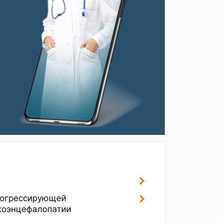
рогрессирующей
коэнцефалопатии