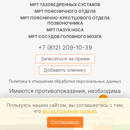
МРТ ТАЗОБЕДРЕННЫХ СУСТАВОВ
МРТ ПОЯСНИЧНОГО ОТДЕЛА
МРТ ПОЯСНИЧНО-КРЕСТЦОВОГО ОТДЕЛА
ПОЗВОНОЧНИКА
МРТ ПАЗУХ НОСА
МРТ СОСУДОВ ГОЛОВНОГО МОЗГА
+7 (812) 209-10-39
Записаться на прием
Добавить клинику
Политика в отношении обработки персональных данных
Имеются противопоказания, необходима
консультация специалиста.
+16
Пользуясь нашим сайтом, вы соглашаетесь с тем,
Указанная информация не является публичной офертой и
что
мы используем cookies
носит справочный характер (ст. 437 ГК РФ).
Информация, опубликованная на портале, носит
Соглашаюсь
ознакомительный характер и не служит заменой
медицинскую помощь. Обязательно проконсультируйтесь