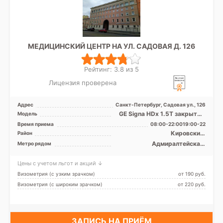
МЕДИЦИНСКИЙ ЦЕНТР НА УЛ. САДОВАЯ Д. 126
Рейтинг: 3.8 из 5
Лицензия проверена
Адрес
Санкт-Петербург, Садовая ул., 126
GE Signa HDx 1.5T закрытый
Модель
тип, КТ Aquilion PRIME Toshiba
Время приема
08:00-22:0019:00-22
Medical Syst ...
Кировский,
Район
Василеостровский,
Адмиралтейская,
Метро рядом
Московский,
Балтийская,
Адмиралтейский
Василеостровская, Нарвская,
Цены с учетом льгот и акций ↓
Садовая, Сенная площадь,
Спасская, Технологический
Визометрия (с узким зрачком)
от 190 pуб.
институт, Театральная
Визометрия (с широким зрачком)
от 220 pуб.
ЗАПИСЬ НА ПРИЁМ