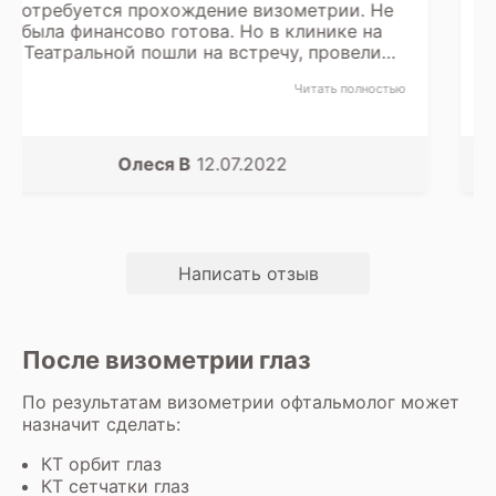
ии. Не
назначил пройти визометрию дл
ике на
определения остроты зрения. Номер
овели
ОМС нет на целый месяц. Пришло
 смог
проходить рядом в платной клини
ь полностью
Читать 
ила уже
Евгения Е
25.02.2023
Написать отзыв
После визометрии глаз
По результатам визометрии офтальмолог может
назначит сделать:
КТ орбит глаз
КТ сетчатки глаз