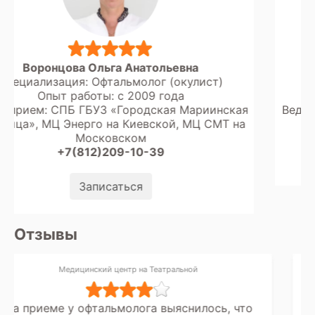
Белдовская Наталья Юрьевна
ст)
Специализация: Офтальмолог (окулис
Опыт работы: с 1994 года
иинская
Ведет прием: МЦ Энергия Здоровья на Эн
 СМТ на
+7(812)209-10-39
Записаться
Отзывы
Городская поликлиника №106 на ул. Рихарда Зорге 
сь, что
Окулист в 106 поликлинике на Зор