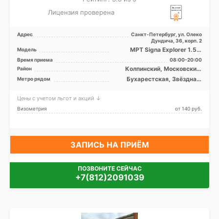
Лицензия проверена
Адрес
Санкт-Петербург, ул. Олеко
Дундича, 36, корп. 2
МРТ Signa Explorer 1.5 Т
Модель
закрытого типа, КТ Toshiba
Время приема
08:00-20:00
Activion 16 срезов
Колпинский, Московский,
Район
Невский, Пушкинский,
Бухарестская, Звёздная,
Метро рядом
Фрунзенский, Лен. область
Купчино, Ленинский
проспект, Международная,
Цены с учетом льгот и акций ↓
Московская, Обухово, Парк
Победы, Проспект Славы,
Визометрия
от 140 pуб.
Дунайская, Шушары
ЗАПИСЬ НА ПРИЁМ
ПОЗВОНИТЕ СЕЙЧАС
+7(812)2091039