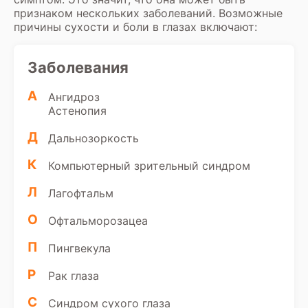
признаком нескольких заболеваний. Возможные
причины сухости и боли в глазах включают:
Заболевания
А
Ангидроз
Астенопия
Д
Дальнозоркость
К
Компьютерный зрительный синдром
Л
Лагофтальм
О
Офтальморозацеа
П
Пингвекула
Р
Рак глаза
С
Синдром сухого глаза