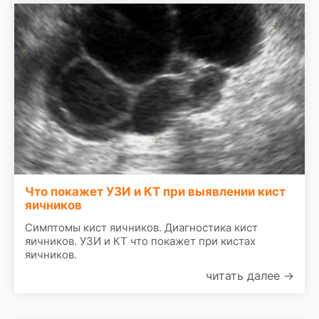
Что покажет УЗИ и КТ при выявлении кист
яичников
Симптомы кист яичников. Диагностика кист
яичников. УЗИ и КТ что покажет при кистах
яичников.
читать далее
→