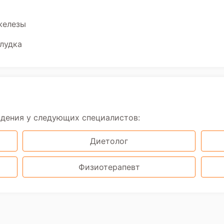
железы
лудка
юдения у следующих специалистов:
Диетолог
Физиотерапевт