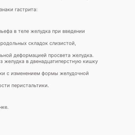
наки гастрита:
ьефа в теле желудка при введении
продольных складок слизистой,
льной деформацией просвета желудка.
из желудка в двенадцатиперстную кишку
нки с изменением формы желудочной
ости перистальтики.
нке.