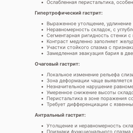
Ослабленная перистальтика, особен
Гипертрофический гастрит:
Выраженное утолщение, удлинение 
Неравномерность складок, с углубл
Сегментарная ригидность стенки с
Контраст медленно заполняет желу
Участки стойкого спазма с призна
Замедленная эвакуация бария в дв
Очаговый гастрит:
Локальное изменение рельефа слиз
Зона деформации чаще выявляется в
Незначительное нарушение равноме
Умеренное снижение высоты складо
Перистальтика в зоне поражения со
Требует дифференциации с язвенны
Антральный гастрит:
Утолщение и неравномерность скла
Признаки функционального спазма 