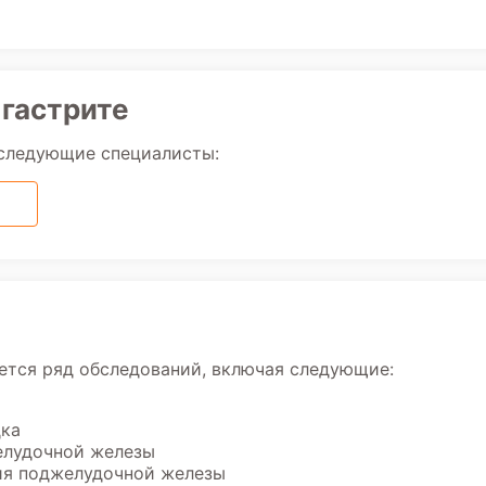
 гастрите
 следующие специалисты:
ется ряд обследований, включая следующие:
дка
елудочной железы
ия поджелудочной железы