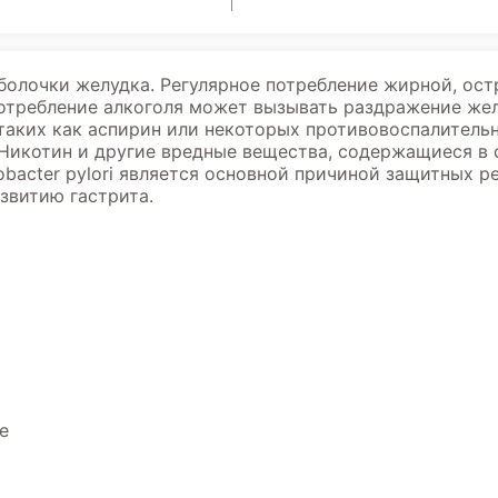
оболочки желудка. Регулярное потребление жирной, ост
отребление алкоголя может вызывать раздражение жел
таких как аспирин или некоторых противовоспалитель
 Никотин и другие вредные вещества, содержащиеся в 
obacter pylori является основной причиной защитных 
звитию гастрита.
е