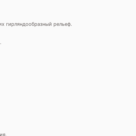
их гирляндообразный рельеф.
.
ия.