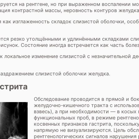
руется на рентгене, но при выраженном воспалении м
ация контрастной массы, неровность контуров желудка
 как изглаженность складок слизистой оболочки, особ
ется резко утолщёнными и удлинёнными складками сли
исунок. Состояние иногда встречается как часть боле
к локальное изменение слизистой с незначительной де
аздражением слизистой оболочки желудка.
астрита
Обследование проводится в прямой и бок
желудочно-кишечного тракта с использо
взвесь), а при необходимости — в косых
функциональных проб, в режиме рентгено
косвенных признаков гастрита, поскольк
напрямую не визуализируются. Цель обс
рентгенологических сигналов нарушения 