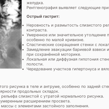
желудка.
Рентгенография выявляет следующие приз
Острый гастрит:
Неровность и размытость слизистого рел
контраста.
Умеренное или значительное утолщение 
особенно по малой кривизне.
Спастические сокращения стенки с лока
Замедление эвакуации бариевой взвеси 
при сохранённой моторике.
Локальная или диффузная гипотония сте
полости.
Чередование участков гипертонуса и вял
ого рисунка в теле и антруме, особенно по задней сте
лярности продольных складок.
 рельефа слизистой с утратой нормального рисунка.
 умеренным расширением просвета.
массы с элементами застойного заполнения.