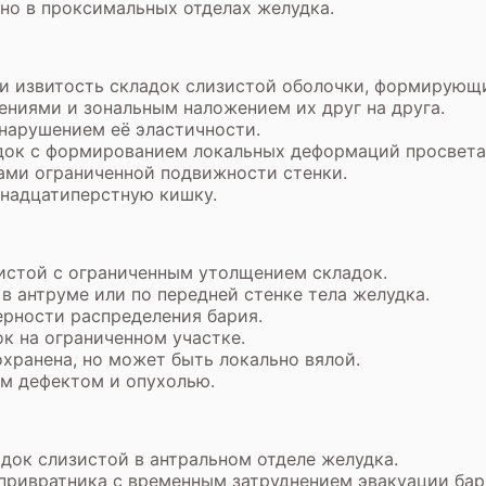
но в проксимальных отделах желудка.
и извитость складок слизистой оболочки, формирующ
ениями и зональным наложением их друг на друга.
 нарушением её эластичности.
док с формированием локальных деформаций просвета
ками ограниченной подвижности стенки.
енадцатиперстную кишку.
истой с ограниченным утолщением складок.
 антруме или по передней стенке тела желудка.
рности распределения бария.
к на ограниченном участке.
хранена, но может быть локально вялой.
м дефектом и опухолью.
док слизистой в антральном отделе желудка.
привратника с временным затруднением эвакуации бар