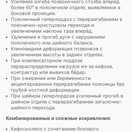
Усиление изгиба позвоночного столба вперёд
более 60° в поясничном отделе, выявляемое в
боковой проекции.
Поясничный гиперлордоз с переразгибанием в
пояснично-крестцовом переходе и
увеличением наклона таза вперёд.
Удлинение и прогиб дуги с нарушением
поясничного или шейного баланса.
Клиновидная деформация позвонков с
увеличением высоты в задних отделах.
При компенсаторном лордозе
перераспределение нагрузок из-за кифоза,
контрактур или вывихов бёдер.
При ожирении или беременности
акцентированное переразгибание поясницы без
грубой костной деформации.
При шейном гиперлордозе усиленный прогиб в
шейном отделе с переразгибанием затылочно-
шейного перехода.
Комбинированные и сложные искривления:
Кифосколиоз с сочетанием бокового