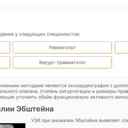
юдения у следующих специалистов:
Ревматолог
Хирург-травматолог
новными методами являются эхокардиография с доппл
льного клапана, степень регургитации и размеры прав
ляющая уточнить объём функционально активного миок
алии Эбштейна
УЗИ при аномалии Эбштейна выявляет сл