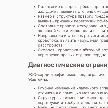
Положение створок трёхстворчатого
желудочка, выявить степень смеще
Размер и структура правого предсе
выявить признаки перегрузки объё
Состояние правого желудочка, что
активной части миокарда и выявить
Направление и степень регургитац
кровотока, выявить нарушения гра
расстройств.
Скорость кровотока в лёгочной арт
перегрузки правых отделов сердца 
Диагностические ограни
ЭХО-кардиография имеет ряд ограничени
Эбштейна:
Глубина изменений клапанного аппа
уточнения с помощью методов выс
Структурные изменения миокарда н
перегрузки и требует дополнитель
Наличие сопутствующих внутрисерд