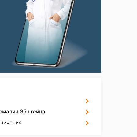
номалии Эбштейна
аничения