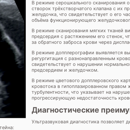
В режиме серошкального сканирования о
створок трёхстворчатого клапана с их п
желудочка, что свидетельствует о его ч
объёма функционирующего желудочковог
В режиме сканирования мягких тканей ви
предсердия с растяжением его стенок, чт
за обратного заброса крови через диспл
В режиме допплерографии выявляется в
регургитация с разнонаправленным крово
свидетельствует о нарушении нормально
предсердием и желудочком.
В режиме цветового допплеровского кар
кровотока в гипоплазированном правом 
турбулентности, что указывает на наруше
прогрессирующую недостаточность кров
Диагностические преим
Ультразвуковая диагностика позволяет 
тейна: