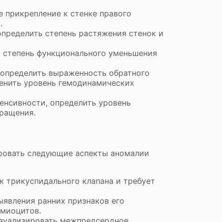
е прикрепление к стенке правого
.
определить степень растяжения стенок и
ь степень функционального уменьшения
т определить выраженность обратного
ценить уровень гемодинамических
тенсивности, определить уровень
бращения.
ировать следующие аспекты аномалии
ок трикуспидального клапана и требует
ыявления ранних признаков его
омиоцитов.
изуализировать межпредсердное