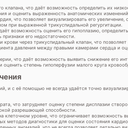
 клапана, что даёт возможность определить их низко
ния и оценить выраженность анатомических изменений
рдия, что позволяет визуализировать его увеличение, 
мом при выраженной трикуспидальной регургитации.
 даёт возможность оценить его гипоплазию, определит
 признаки его недостаточности.
ии крови через трикуспидальный клапан, что позволяе
диента давления между правыми камерами сердца и о
ерии, что даёт возможность выявить снижение его ин
и оценить степень гипоперфузии малого круга кровоо
чения
й, и с её помощью не всегда удаётся точно визуализ
рата, что затрудняет оценку степени дисплазии створ
окой разрешающей способности.
а клеточном уровне, что ограничивает возможность в
ных методов диагностики для оценки состояния карди
ечных аномалий, что не всегда позволяет детально в