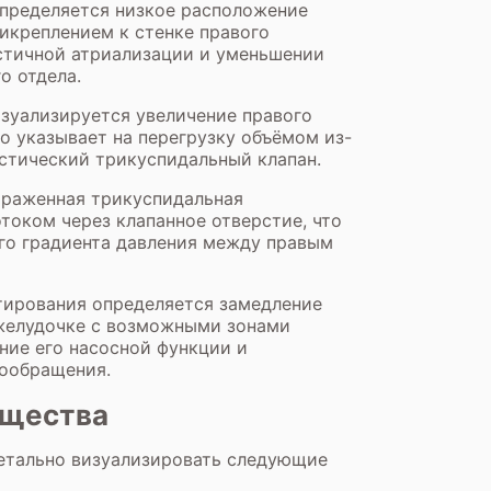
пределяется низкое расположение
рикреплением к стенке правого
астичной атриализации и уменьшении
о отдела.
зуализируется увеличение правого
о указывает на перегрузку объёмом из-
астический трикуспидальный клапан.
ыраженная трикуспидальная
током через клапанное отверстие, что
го градиента давления между правым
тирования определяется замедление
желудочке с возможными зонами
ние его насосной функции и
ообращения.
ущества
детально визуализировать следующие