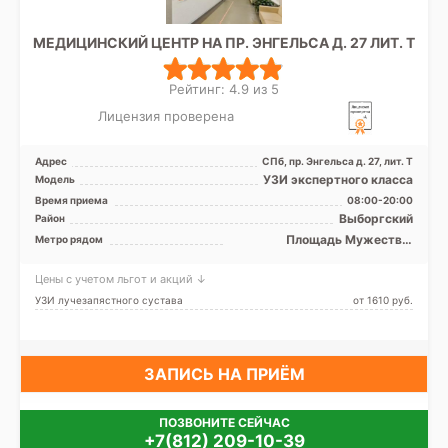
МЕДИЦИНСКИЙ ЦЕНТР НА ПР. ЭНГЕЛЬСА Д. 27 ЛИТ. Т
Рейтинг: 4.9 из 5
Лицензия проверена
Адрес
СПб, пр. Энгельса д. 27, лит. Т
УЗИ экспертного класса
Модель
Время приема
08:00-20:00
Выборгский
Район
Площадь Мужества,
Метро рядом
Удельная
Цены с учетом льгот и акций ↓
УЗИ лучезапястного сустава
от 1610 pуб.
ЗАПИСЬ НА ПРИЁМ
ПОЗВОНИТЕ СЕЙЧАС
+7(812) 209-10-39