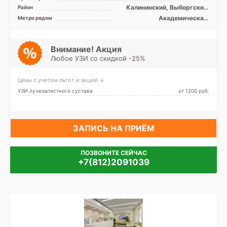
Magnetom Espree 1.5 за ...
Калининский, Выборгский,
Район
Кронштадтский, Курортный,
Академическая,
Метро рядом
Петроградский, Приморский,
Гражданский проспект,
Лен. область
Девяткино, Комендантский
проспект, Лесная, Озерки,
Парнас, Петроградская,
Внимание! Акция
Пионерская, Площадь
Любое УЗИ со скидкой -25%
Мужества, Политехническая,
Старая Деревня, Удельная,
Беговая
Цены с учетом льгот и акций ↓
УЗИ лучезапястного сустава
от 1200 pуб.
ЗАПИСЬ НА ПРИЁМ
ПОЗВОНИТЕ СЕЙЧАС
+7(812)2091039