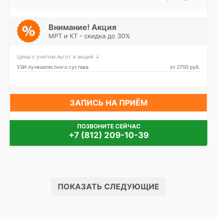
Пушкинский, Фрунзенский,
Кировский завод, Ленинский
Центральный, Лен. область
проспект, Московская,
Московские ворота,
Обводный канал, Парк
Внимание! Акция
Победы, Технологический
МРТ и КТ - скидка до 30%
институт, Фрунзенская,
Электросила, Шушары,
Заставская
Цены с учетом льгот и акций ↓
УЗИ лучезапястного сустава
от 2700 pуб.
ЗАПИСЬ НА ПРИЁМ
ПОЗВОНИТЕ СЕЙЧАС
+7 (812) 209-10-39
ПОКАЗАТЬ СЛЕДУЮЩИЕ