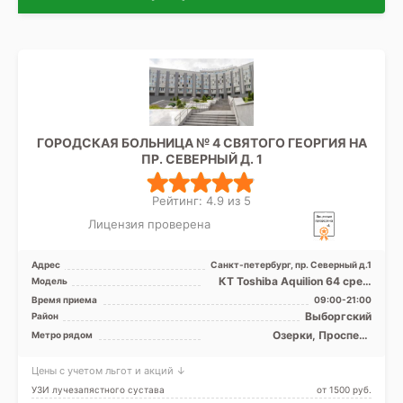
ГОРОДСКАЯ БОЛЬНИЦА № 4 СВЯТОГО ГЕОРГИЯ НА
ПР. СЕВЕРНЫЙ Д. 1
Рейтинг: 4.9 из 5
Лицензия проверена
Адрес
Санкт-петербург, пр. Северный д.1
КТ Toshiba Aquilion 64 срез,
Модель
УЗИ аппарат, Рентген
Время приема
09:00-21:00
Выборгский
Район
Озерки, Проспект
Метро рядом
Просвещения
Цены с учетом льгот и акций ↓
УЗИ лучезапястного сустава
от 1500 pуб.