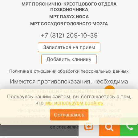
МРТ ПОЯСНИЧНО-КРЕСТЦОВОГО ОТДЕЛА
ПОЗВОНОЧНИКА
МРТ ПАЗУХ НОСА
МРТ СОСУДОВ ГОЛОВНОГО МОЗГА
+7 (812) 209-10-39
Записаться на прием
Добавить клинику
Политика в отношении обработки персональных данных
Имеются противопоказания, необходима
консультация специалиста.
+16
Пользуясь нашим сайтом, вы соглашаетесь с тем,
Указанная информация не является публичной офертой и
что
мы используем cookies
носит справочный характер (ст. 437 ГК РФ).
Информация, опубликованная на портале, носит
Соглашаюсь
ознакомительный характер и не служит заменой
медицинскую помощь. Обязательно проконсультируйтесь
со специалистом.