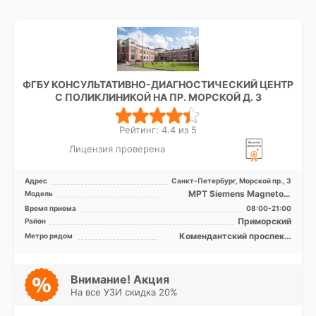
ФГБУ КОНСУЛЬТАТИВНО-ДИАГНОСТИЧЕСКИЙ ЦЕНТР
С ПОЛИКЛИНИКОЙ НА ПР. МОРСКОЙ Д. 3
Рейтинг: 4.4 из 5
Лицензия проверена
Адрес
Санкт-Петербург, Морской пр., 3
МРТ Siemens Magnetom
Модель
Avanto 1.5Т закрытый тип, КТ
Время приема
08:00-21:00
Siemens Somatom Sens ...
Приморский
Район
Комендантский проспект,
Метро рядом
Крестовский остров,
Петроградская, Старая
Деревня, Удельная, Чёрная
речка, Чкаловская, Беговая,
Внимание! Акция
Зенит (ранее
На все УЗИ скидка 20%
Новокрестовская)