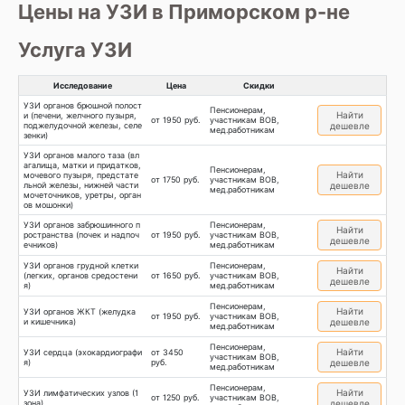
Цены на УЗИ в Приморском р-не
Услуга УЗИ
Исследование
Цена
Скидки
УЗИ органов брюшной полост
Пенсионерам,
Найти
и (печени, желчного пузыря,
от 1950 руб.
участникам ВОВ,
поджелудочной железы, селе
дешевле
мед.работникам
зенки)
УЗИ органов малого таза (вл
агалища, матки и придатков,
Пенсионерам,
Найти
мочевого пузыря, предстате
от 1750 руб.
участникам ВОВ,
льной железы, нижней части
дешевле
мед.работникам
мочеточников, уретры, орган
ов мошонки)
УЗИ органов забрюшинного п
Пенсионерам,
Найти
ространства (почек и надпоч
от 1950 руб.
участникам ВОВ,
дешевле
ечников)
мед.работникам
УЗИ органов грудной клетки
Пенсионерам,
Найти
(легких, органов средостени
от 1650 руб.
участникам ВОВ,
дешевле
я)
мед.работникам
Пенсионерам,
Найти
УЗИ органов ЖКТ (желудка
от 1950 руб.
участникам ВОВ,
и кишечника)
дешевле
мед.работникам
Пенсионерам,
Найти
УЗИ сердца (эхокардиографи
от 3450
участникам ВОВ,
я)
руб.
дешевле
мед.работникам
Пенсионерам,
Найти
УЗИ лимфатических узлов (1
от 1250 руб.
участникам ВОВ,
зона)
дешевле