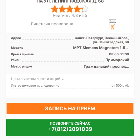
НА УЛ. ЛЕНИНГРАДСКАЯ Д. 68
Рейтинг: 4.3 из 5
Лицензия проверена
Адрес
Санкт-Петербург, Песочный пос.,
ул. Ленинградская, 68
МРТ Siemens Magnetom 1.5T,
Модель
GE Signa Excite HD 1.5T
Время приема
08:00-21:00
закрытый тип, КТ Ph ...
Приморский
Район
Гражданский проспект,
Метро рядом
Девяткино, Комендантский
проспект, Озерки, Парнас,
Цены с учетом льгот и акций ↓
Проспект Просвещения,
Старая Деревня
Ультразвуковое исследование
от 500 pуб.
ЗАПИСЬ НА ПРИЁМ
ПОЗВОНИТЕ СЕЙЧАС
+7(812)2091039