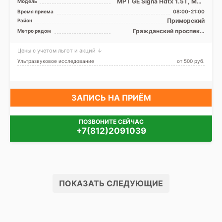
МРТ GE Signa Hdtx 1.5T, МРТ
Модель
Toshiba Titan Vantage 1.5T,
Время приема
08:00-21:00
МРТ Toshiba Ti ...
Приморский
Район
Гражданский проспект,
Метро рядом
Девяткино, Комендантский
проспект, Озерки, Парнас,
Цены с учетом льгот и акций ↓
Пионерская, Проспект
Просвещения, Старая
Ультразвуковое исследование
от 500 pуб.
Деревня, Беговая
ЗАПИСЬ НА ПРИЁМ
ПОЗВОНИТЕ СЕЙЧАС
+7(812)2091039
ПОКАЗАТЬ СЛЕДУЮЩИЕ