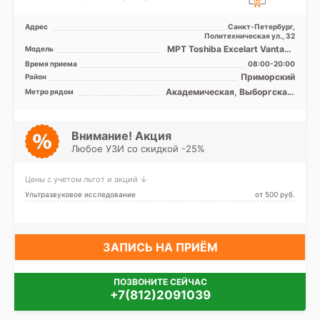
Адрес
Санкт-Петербург,
Политехническая ул., 32
МРТ Toshiba Excelart Vantage
Модель
1.5T закрытый тип, КТ
Время приема
08:00-20:00
Toshiba Aquilion 32 ...
Приморский
Район
Академическая, Выборгская,
Метро рядом
Гражданский проспект,
Девяткино, Комендантский
проспект, Озерки, Парнас,
Пионерская, Площадь
Внимание! Акция
Мужества, Политехническая,
Любое УЗИ со скидкой -25%
Проспект Просвещения,
Удельная
Цены с учетом льгот и акций ↓
Ультразвуковое исследование
от 500 pуб.
ЗАПИСЬ НА ПРИЁМ
ПОЗВОНИТЕ СЕЙЧАС
+7(812)2091039