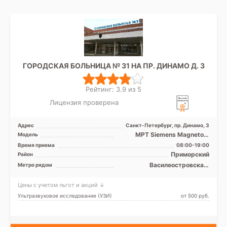
ГОРОДСКАЯ БОЛЬНИЦА № 31 НА ПР. ДИНАМО Д. 3
Рейтинг: 3.9 из 5
Лицензия проверена
Адрес
Санкт-Петербург, пр. Динамо, 3
МРТ Siemens Magnetom
Модель
Espree 1.5T закрытый тип, КТ
Время приема
08:00-19:00
Aquilion 64 фирмы To ...
Приморский
Район
Василеостровская,
Метро рядом
Крестовский остров,
Петроградская, Спортивная,
Цены с учетом льгот и акций ↓
Старая Деревня, Чёрная
речка, Чкаловская, Беговая,
Ультразвуковое исследование (УЗИ)
от 500 pуб.
Зенит (ранее
Новокрестовская)