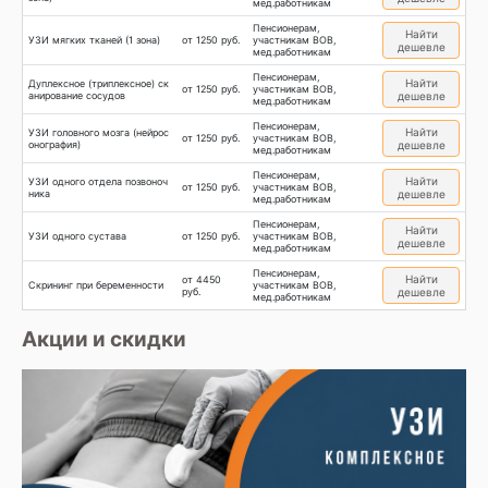
мед.работникам
Пенсионерам,
Найти
УЗИ мягких тканей (1 зона)
от 1250 руб.
участникам ВОВ,
дешевле
мед.работникам
Пенсионерам,
Найти
Дуплексное (триплексное) ск
от 1250 руб.
участникам ВОВ,
анирование сосудов
дешевле
мед.работникам
Пенсионерам,
Найти
УЗИ головного мозга (нейрос
от 1250 руб.
участникам ВОВ,
онография)
дешевле
мед.работникам
Пенсионерам,
Найти
УЗИ одного отдела позвоноч
от 1250 руб.
участникам ВОВ,
ника
дешевле
мед.работникам
Пенсионерам,
Найти
УЗИ одного сустава
от 1250 руб.
участникам ВОВ,
дешевле
мед.работникам
Пенсионерам,
Найти
от 4450
Скрининг при беременности
участникам ВОВ,
руб.
дешевле
мед.работникам
Акции и скидки