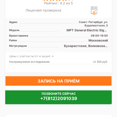
Рейтинг: 4.2 из 5
Лицензия проверена
Адрес
Санкт-Петербург, ул.
Будапештская, 3
МРТ General Electric Signa
Модель
1.5T закрытый тип, КТ
Время приема
08:00-19:00
Toshiba 32 среза, УЗИ
Московский
Район
Бухарестская, Волковская,
Метро рядом
Купчино, Ломоносовская,
Международная,
Цены с учетом льгот и акций ↓
Московская, Московские
ворота, Обводный канал,
Ультразвуковое исследование
от 500 pуб.
Парк Победы, Проспект
Славы, Дунайская
ЗАПИСЬ НА ПРИЁМ
ПОЗВОНИТЕ СЕЙЧАС
+7(812)2091039