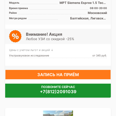
МРТ Siemens Espree 1.5 Тесла
Модель
закрытого типа, КТ Siemens
Время приема
08:00-20:00
Emotion 6 срез ...
Московский
Район
Балтийская, Лиговский
Метро рядом
проспект, Московские
ворота, Парк Победы,
Фрунзенская, Электросила
Внимание! Акция
Любое УЗИ со скидкой -25%
Цены с учетом льгот и акций ↓
Ультразвуковое исследование
от 345 pуб.
ЗАПИСЬ НА ПРИЁМ
ПОЗВОНИТЕ СЕЙЧАС
+7(812)2091039