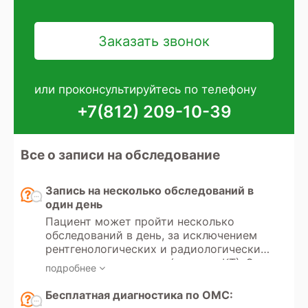
или проконсультируйтесь по телефону
+7(812) 209-10-39
Все о записи на обследование
Запись на несколько обследований в
один день
Пациент может пройти несколько
обследований в день, за исключением
рентгенологических и радиологических
методов диагностики (рентген, КТ). Эти
подробнее
исследования используют
ионизирующее излучение, и существует
Бесплатная диагностика по ОМС:
ограничение по дозе разрешенного