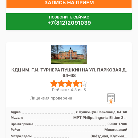
ЗАПИСЬ НА ПРИЁМ
ПОЗВОНИТЕ СЕЙЧАС
+7(812)2091039
КДЦ ИМ. Г.И. ТУРНЕРА ПУШКИН НА УЛ. ПАРКОВАЯ Д.
64-68
Рейтинг: 4.3 из 5
Лицензия проверена
Адрес
г. Пушкин ул. Парковая д. 64-68
МРТ Philips Ingenia Elition 3.0
Модель
Tесла, КТ Philips Brilliance 64
Время приема
09:00-17:00
среза, ...
Московский
Район
Звёздная, Купчино,
Метро рядом