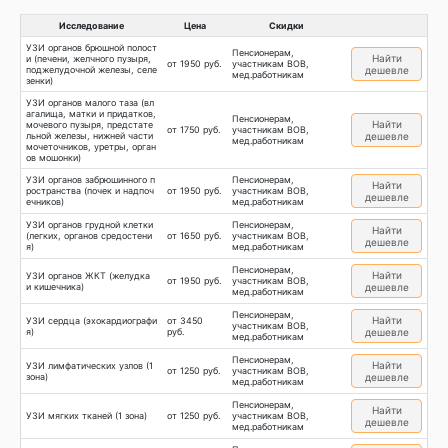
Исследование
Цена
Скидки
УЗИ органов брюшной полост
Пенсионерам,
Найти
и (печени, желчного пузыря,
от 1950 руб.
участникам ВОВ,
поджелудочной железы, селе
дешевле
мед.работникам
зенки)
УЗИ органов малого таза (вл
агалища, матки и придатков,
Пенсионерам,
Найти
мочевого пузыря, предстате
от 1750 руб.
участникам ВОВ,
льной железы, нижней части
дешевле
мед.работникам
мочеточников, уретры, орган
ов мошонки)
УЗИ органов забрюшинного п
Пенсионерам,
Найти
ространства (почек и надпоч
от 1950 руб.
участникам ВОВ,
дешевле
ечников)
мед.работникам
УЗИ органов грудной клетки
Пенсионерам,
Найти
(легких, органов средостени
от 1650 руб.
участникам ВОВ,
дешевле
я)
мед.работникам
Пенсионерам,
Найти
УЗИ органов ЖКТ (желудка
от 1950 руб.
участникам ВОВ,
и кишечника)
дешевле
мед.работникам
Пенсионерам,
Найти
УЗИ сердца (эхокардиографи
от 3450
участникам ВОВ,
я)
руб.
дешевле
мед.работникам
Пенсионерам,
Найти
УЗИ лимфатических узлов (1
от 1250 руб.
участникам ВОВ,
зона)
дешевле
мед.работникам
Пенсионерам,
Найти
УЗИ мягких тканей (1 зона)
от 1250 руб.
участникам ВОВ,
дешевле
мед.работникам