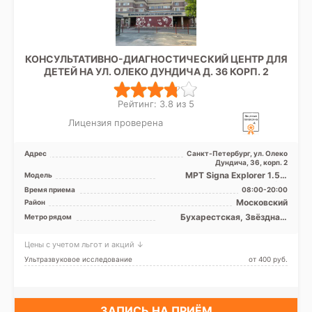
КОНСУЛЬТАТИВНО-ДИАГНОСТИЧЕСКИЙ ЦЕНТР ДЛЯ
ДЕТЕЙ НА УЛ. ОЛЕКО ДУНДИЧА Д. 36 КОРП. 2
Рейтинг: 3.8 из 5
Лицензия проверена
Адрес
Санкт-Петербург, ул. Олеко
Дундича, 36, корп. 2
МРТ Signa Explorer 1.5 Т
Модель
закрытого типа, КТ Toshiba
Время приема
08:00-20:00
Activion 16 срезов
Московский
Район
Бухарестская, Звёздная,
Метро рядом
Купчино, Ленинский
проспект, Международная,
Цены с учетом льгот и акций ↓
Московская, Обухово, Парк
Победы, Проспект Славы,
Ультразвуковое исследование
от 400 pуб.
Дунайская, Шушары
ЗАПИСЬ НА ПРИЁМ