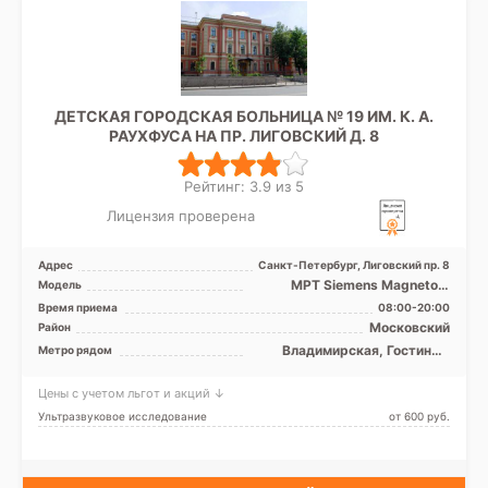
ДЕТСКАЯ ГОРОДСКАЯ БОЛЬНИЦА № 19 ИМ. К. А.
РАУХФУСА НА ПР. ЛИГОВСКИЙ Д. 8
Рейтинг: 3.9 из 5
Лицензия проверена
Адрес
Санкт-Петербург, Лиговский пр. 8
МРТ Siemens Magnetom
Модель
Essenza 1,5T закрытый тип,
Время приема
08:00-20:00
КТ Siemens Somatom Emo ...
Московский
Район
Владимирская, Гостиный
Метро рядом
двор, Достоевская,
Лиговский проспект,
Цены с учетом льгот и акций ↓
Маяковская, Московские
ворота, Невский проспект,
Ультразвуковое исследование
от 600 pуб.
Обводный канал, Площадь
Александра Невского,
Площадь Восстания,
Чернышевская