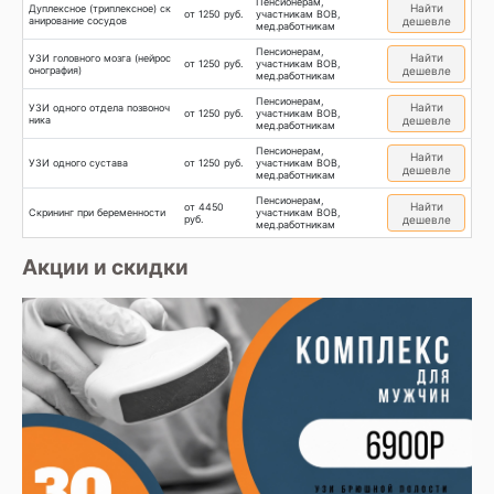
Пенсионерам,
Найти
Дуплексное (триплексное) ск
от 1250 руб.
участникам ВОВ,
анирование сосудов
дешевле
мед.работникам
Пенсионерам,
Найти
УЗИ головного мозга (нейрос
от 1250 руб.
участникам ВОВ,
онография)
дешевле
мед.работникам
Пенсионерам,
Найти
УЗИ одного отдела позвоноч
от 1250 руб.
участникам ВОВ,
ника
дешевле
мед.работникам
Пенсионерам,
Найти
УЗИ одного сустава
от 1250 руб.
участникам ВОВ,
дешевле
мед.работникам
Пенсионерам,
Найти
от 4450
Скрининг при беременности
участникам ВОВ,
руб.
дешевле
мед.работникам
Акции и скидки