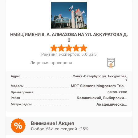
НМИЦ ИМЕНИ В. А. АЛМАЗОВА НА УЛ. АККУРАТОВА Д.
2
Рейтинг экспертов: 5.0 из 5
Лицензия проверена
Адрес
Санкт-Петербург, ул. Аккуратова,
2
МРТ Siemens Magnetom Trio A
Модель
Tim 3Т, МРТ Siemens
Время приема
08:00-21:00
Magnetom Espree 1.5 за ...
Калининский, Выборгский,
Район
Кронштадтский, Курортный,
Академическая,
Метро рядом
Петроградский, Приморский,
Гражданский проспект,
Лен. область
Девяткино, Комендантский
проспект, Лесная, Озерки,
Парнас, Петроградская,
Внимание! Акция
Пионерская, Площадь
Любое УЗИ со скидкой -25%
Мужества, Политехническая,
Старая Деревня, Удельная,