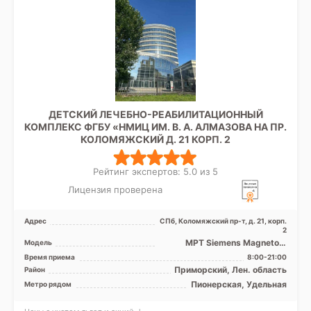
ДЕТСКИЙ ЛЕЧЕБНО-РЕАБИЛИТАЦИОННЫЙ
КОМПЛЕКС ФГБУ «НМИЦ ИМ. В. А. АЛМАЗОВА НА ПР.
КОЛОМЯЖСКИЙ Д. 21 КОРП. 2
Рейтинг экспертов: 5.0 из 5
Лицензия проверена
Адрес
СПб, Коломяжский пр-т, д. 21, корп.
2
МРТ Siemens Magnetom
Модель
Magnetom Espree 1.5 Тесла,
Время приема
8:00-21:00
КТ Philips Ingenuity E ...
Приморский, Лен. область
Район
Пионерская, Удельная
Метро рядом