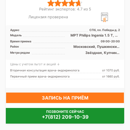
Рейтинг экспертов: 4.7 из 5
Лицензия проверена
Адрес
СПб, пл. Победы д. 2
МРТ Philips Ingenia 1.5 Т, КТ
Модель
TOSHIBA Aquilion One 640
Время приема
09:00-20:00
срезов, УЗИ
Московский, Пушкинский,
Район
Фрунзенский, Лен. область
Звёздная, Купчино,
Метро рядом
Московская, Парк Победы,
Шушары
Цены с учетом льгот и акций ↓
Вторичная консультация врача-эндокринолога
от 1070 pуб.
Первичный прием врача-эндокринолога
от 1660 pуб.
ЗАПИСЬ НА ПРИЁМ
ПОЗВОНИТЕ СЕЙЧАС
+7(812) 209-10-39