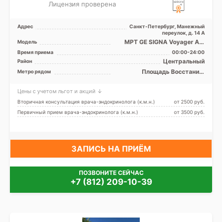
Лицензия проверена
Адрес
Санкт-Петербург, Манежный
переулок, д. 14 А
МРТ GE SIGNA Voyager AIR
Модель
Edition 1.5 Tесла
Время приема
00:00-24:00
полуоткрытый, КТ GE Revolut
Центральный
Район
...
Площадь Восстания,
Метро рядом
Чернышевская
Цены с учетом льгот и акций ↓
Вторичная консультация врача-эндокринолога (к.м.н.)
от 2500 pуб.
Первичный прием врача-эндокринолога (к.м.н.)
от 3500 pуб.
ЗАПИСЬ НА ПРИЁМ
ПОЗВОНИТЕ СЕЙЧАС
+7 (812) 209-10-39