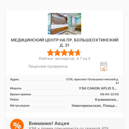
МЕДИЦИНСКИЙ ЦЕНТР НА ПР. БОЛЬШЕОХТИНСКИЙ
Д. 31
Рейтинг экспертов: 4.7 из 5
Лицензия проверена
Адрес
СПб, проспект Большеохтинский д.
31
УЗИ CANON APLIO 500
Модель
экспертного класса
Время приема
08:00-22:00
Калининский,
Район
Красногвардейский
Новочеркасская, Площадь
Метро рядом
Александра Невского,
Площадь Ленина
Внимание! Акция
УЗИ + прием специалиста со скидкой 40%