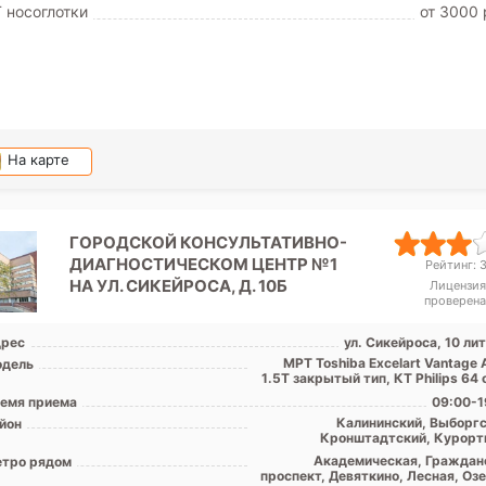
 носоглотки
от 3000 
На карте
ГОРОДСКОЙ КОНСУЛЬТАТИВНО-
ДИАГНОСТИЧЕСКОМ ЦЕНТР №1
Рейтинг: 3
НА УЛ. СИКЕЙРОСА, Д. 10Б
Лицензия
проверена
рес
ул. Сикейроса, 10 ли
МРТ Toshiba Excelart Vantage 
дель
1.5T закрытый тип, КТ Philips 64 с
емя приема
09:00-1
Калининский, Выборгс
йон
Кронштадтский, Курорт
Приморский, Лен. обл
Академическая, Граждан
тро рядом
проспект, Девяткино, Лесная, Озе