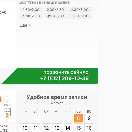
Доступное время для записи
Я согласе
1:30-2:00
2:00-2:30
2:30-3:00
pуб.
своих перс
4:00-4:30
4:30-5:00
5:00-5:30
Еще
ПОЗВОНИТЕ СЕЙЧАС
+7 (812) 209-10-39
Удобное время записи
Удобное 
Август
СПб НИИ фтиз
.7 из 5
ул. Полит
ПН
ВТ
СР
ЧТ
ПТ
СБ
ВС
8
9
Адрес:
Санкт-
ская
10
11
12
13
14
15
16
Политехническа
., 32