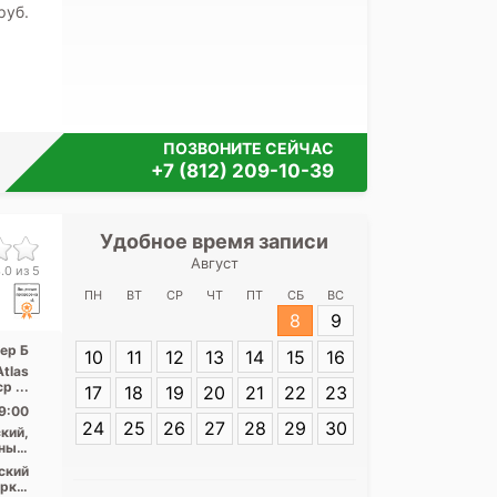
pуб.
ПОЗВОНИТЕ СЕЙЧАС
+7 (812) 209-10-39
Удобное время записи
Удобное 
Август
Городской
.0 из 5
диагностичес
ПН
ВТ
СР
ЧТ
ПТ
СБ
ВС
Сикей
8
9
тер Б
10
11
12
13
14
15
16
Адрес:
ул. Сик
Atlas
р ...
17
18
19
20
21
22
23
9:00
24
25
26
27
28
29
30
кий,
ный,
асть
ский
рки,