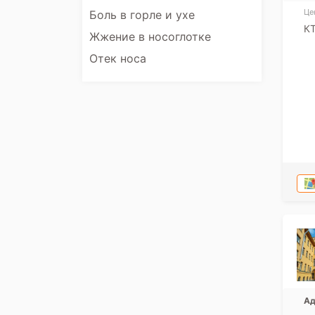
Це
Боль в горле и ухе
КТ
Жжение в носоглотке
Отек носа
Ад