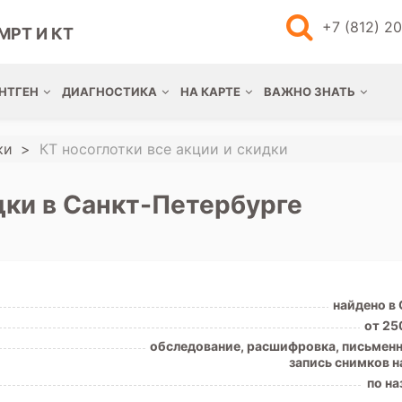
+7 (812) 2
МРТ И КТ
НТГЕН
ДИАГНОСТИКА
НА КАРТЕ
ВАЖНО ЗНАТЬ
ки
КТ носоглотки все акции и скидки
дки в Санкт-Петербурге
найдено в
от 25
обследование, расшифровка, письменн
запись снимков н
по на