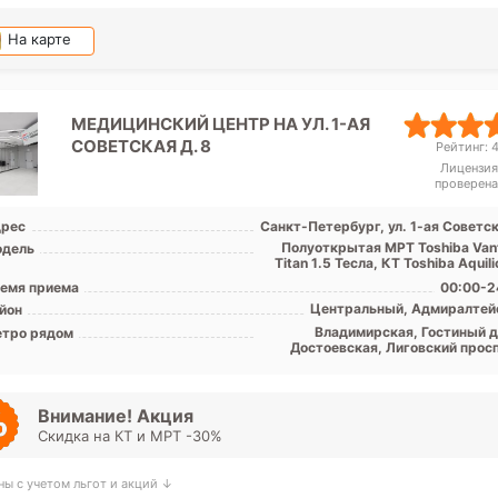
На карте
МЕДИЦИНСКИЙ ЦЕНТР НА УЛ. 1-АЯ
СОВЕТСКАЯ Д. 8
Рейтинг: 4
Лицензия
проверена
рес
Санкт-Петербург, ул. 1-ая Советс
Полуоткрытая МРТ Toshiba Van
дель
емя приема
00:00-2
Центральный, Адмиралтей
йон
Владимирская, Гостиный д
тро рядом
Достоевская, Лиговский просп
Маяковская, Невский просп
Площадь Александра Невск
Площадь Восстания, Пушкин
Внимание! Акция
Скидка на КТ и МРТ -30%
ны с учетом льгот и акций ↓