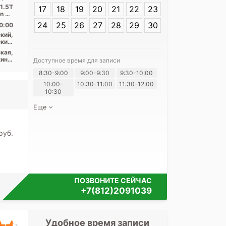
 1.5T
17
18
19
20
21
22
23
on 32
...
24
25
26
27
28
29
30
0:00
кий,
кий,
ский
кая,
ино,
Доступное время для записи
рки,
Я согласе
8:30-9:00
9:00-9:30
9:30-10:00
щадь
кая,
своих перс
10:00-
10:30-11:00
11:30-12:00
ьная
10:30
Еще
pуб.
ПОЗВОНИТЕ СЕЙЧАС
+7(812)2091039
Удобное время записи
Удобное 