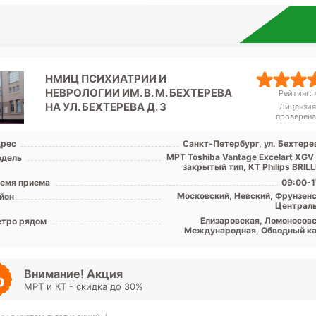
НМИЦ ПСИХИАТРИИ И
НЕВРОЛОГИИ ИМ. В. М. БЕХТЕРЕВА
Рейтинг: 4
НА УЛ. БЕХТЕРЕВА Д. 3
Лицензия
проверена
рес
Санкт-Петербург, ул. Бехтерев
МРТ Toshiba Vantage Excelart XGV
дель
закрытый тип, КТ Philips BRILLI
емя приема
09:00-1
Московский, Невский, Фрунзенс
йон
Централ
Елизаровская, Ломоносовс
тро рядом
Международная, Обводный ка
Площадь Александра Невск
Дунай
Внимание! Акция
МРТ и КТ - скидка до 30%