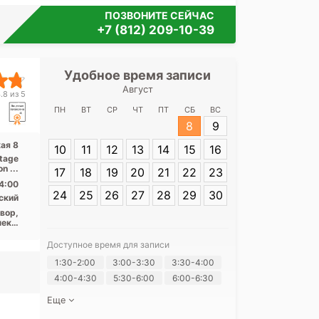
ПОЗВОНИТЕ СЕЙЧАС
+7 (812) 209-10-39
Удобное время записи
Удобное 
Август
Медицинский
.8 из 5
Сов
ПН
ВТ
СР
ЧТ
ПТ
СБ
ВС
8
9
Адрес:
Санкт-П
кая 8
10
11
12
13
14
15
16
Советская 8
tage
Titan 1.5 Тесла, КТ Toshiba Aquilion ...
17
18
19
20
21
22
23
4:00
24
25
26
27
28
29
30
ский
вор,
ект,
ект,
ого,
Доступное время для записи
ская
Я согласе
1:30-2:00
3:00-3:30
3:30-4:00
своих перс
4:00-4:30
5:30-6:00
6:00-6:30
Еще