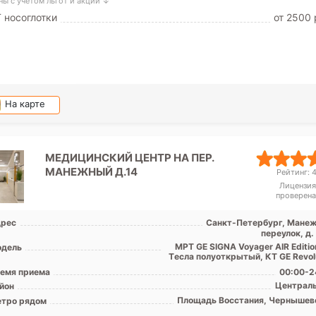
ны с учетом льгот и акций ↓
 носоглотки
от 2500 
На карте
МЕДИЦИНСКИЙ ЦЕНТР НА ПЕР.
МАНЕЖНЫЙ Д.14
Рейтинг: 4
Лицензия
проверена
рес
Санкт-Петербург, Мане
переулок, д.
МРТ GE SIGNA Voyager AIR Editio
дель
Tесла полуоткрытый, КТ GE Revolu
емя приема
00:00-2
Централ
йон
Площадь Восстания, Чернышев
тро рядом