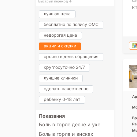
Це
Быстрый переход ↓
КТ
лучшая цена
бесплатно по полису ОМС
недорогая цена
акции и скидки
срочно в день обращения
круглосуточно 24/7
лучшие клиники
сделать качественно
Ад
ребенку 0-18 лет
Мо
Показания
Вр
Боль в горле десне и ухе
Ра
Ме
Боль в горле и висках