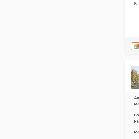
КТ
Ад
Мо
Вр
Ра
Ме