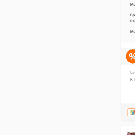
Мо
Вр
Ра
Ме
Це
КТ