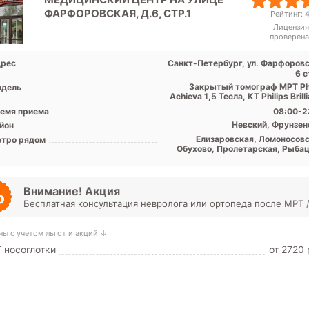
ФАРФОРОВСКАЯ, Д.6, СТР.1
Рейтинг: 4
Лицензия
проверена
рес
Санкт-Петербург, ул. Фарфоровс
6 с
Закрытый томограф МРТ Phi
дель
Achieva 1,5 Тесла, КТ Philips Brill
емя приема
08:00-2
Невский, Фрунзен
йон
Елизаровская, Ломоносовс
тро рядом
Обухово, Пролетарская, Рыбац
Проспект С
Внимание! Акция
Бесплатная консультация невролога или ортопеда после МРТ /
ны с учетом льгот и акций ↓
 носоглотки
от 2720 