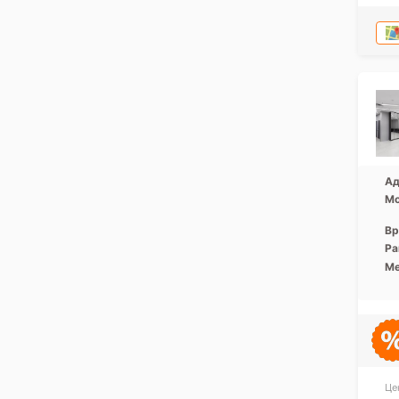
Ад
Мо
Вр
Ра
Ме
Це