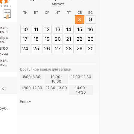
Август
Медицински
.6 из 5
Фарфоров
ПН
ВТ
СР
ЧТ
ПТ
СБ
ВС
8
9
Адрес:
Санкт-П
кая,
10
11
12
13
14
15
16
Фарфоровская, 
тр. 1
lips
17
18
19
20
21
22
23
iance
...
24
25
26
27
28
29
30
3:00
ский
кая,
кое,
лавы
Доступное время для записи
Я согласе
8:00-8:30
10:00-
11:00-11:30
10:30
своих перс
12:00-12:30
12:30-13:00
14:00-
 КТ
14:30
Еще
pуб.