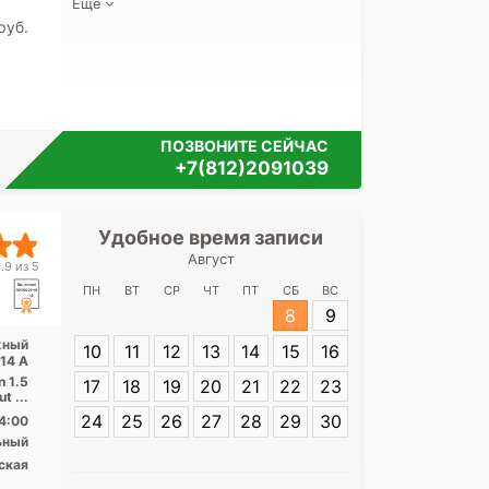
Еще
pуб.
ПОЗВОНИТЕ СЕЙЧАС
+7(812)2091039
Удобное время записи
Удобное 
Август
Медицинск
.9 из 5
Ман
ПН
ВТ
СР
ЧТ
ПТ
СБ
ВС
8
9
Адрес:
Санкт-
жный
10
11
12
13
14
15
16
Манежный пере
 14 А
n 1.5
17
18
19
20
21
22
23
t ...
24
25
26
27
28
29
30
4:00
ьный
ская