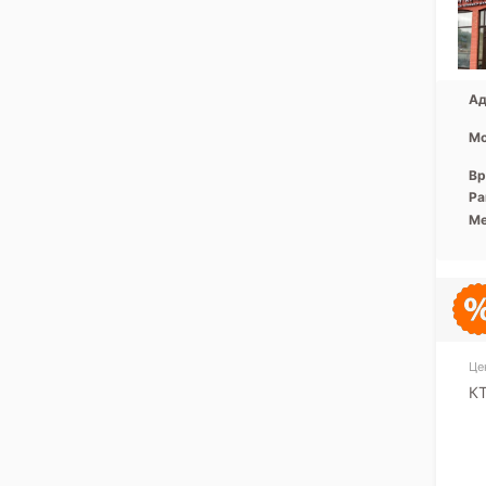
Ад
Мо
Вр
Ра
Ме
Це
КТ