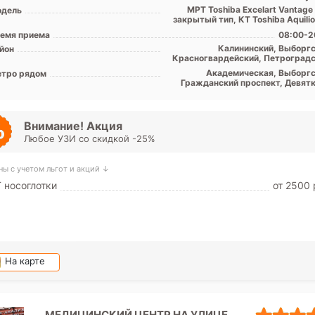
МРТ Toshiba Excelart Vantage
дель
закрытый тип, КТ Toshiba Aquili
емя приема
08:00-2
Калининский, Выборгс
йон
Красногвардейский, Петроградс
Примор
Академическая, Выборгс
тро рядом
Гражданский проспект, Девятк
Комендантский проспект, Озе
Парнас, Пионерская, Пло
Мужества, Политехничес
Проспект Просвещения, Удел
Внимание! Акция
Любое УЗИ со скидкой -25%
ны с учетом льгот и акций ↓
 носоглотки
от 2500 
На карте
МЕДИЦИНСКИЙ ЦЕНТР НА УЛИЦЕ