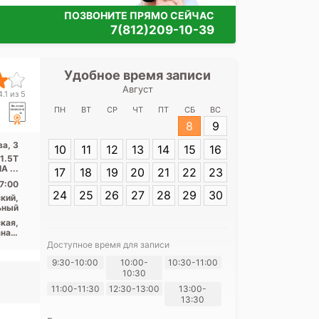
ПОЗВОНИТЕ ПРЯМО СЕЙЧАС
7(812)209-10-39
Удобное время записи
Удобное 
Август
НМИЦ психиатр
.1 из 5
В. М. Бехтерев
ПН
ВТ
СР
ЧТ
ПТ
СБ
ВС
8
9
а, 3
10
11
12
13
14
15
16
Адрес:
Санкт-П
 1.5T
Бехтерева, 3
A ...
17
18
19
20
21
22
23
7:00
24
25
26
27
28
29
30
кий,
ьный
кая,
нал,
ого,
Доступное время для записи
ская
9:30-10:00
10:00-
10:30-11:00
Я согласе
10:30
своих перс
11:00-11:30
12:30-13:00
13:00-
13:30