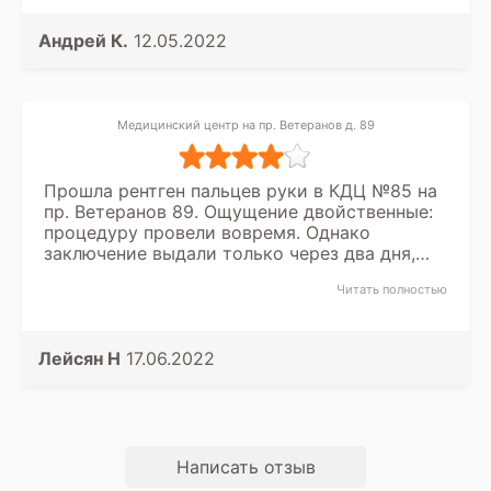
Андрей К.
12.05.2022
Медицинский центр на пр. Ветеранов д. 89
Прошла рентген пальцев руки в КДЦ №85 на
пр. Ветеранов 89. Ощущение двойственные:
процедуру провели вовремя. Однако
заключение выдали только через два дня,
при этом неправильно написана моя
Читать полностью
фамилия и дата рождения. Пришлось ждать
еще два дня, чтобы переделали, так как
ждали смену доктора, который делал
описание. Итого ушла практически неделя.
Лейсян Н
17.06.2022
Написать отзыв