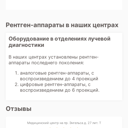
пожилых людей рентген также
йод, чтобы минимизировать возможные
рентген с контрастированием.
проводится по показаниям, но с учетом
риски.
Результаты исследования обычно готовы
состояния здоровья и наличия
через 20-30 минут. Их можно получить в
сопутствующих заболеваний, чтобы
виде распечатанных снимков и
Рентген-аппараты в наших центрах
минимизировать риски воздействия
заключения на руки или через
излучения.
электронную почту, в зависимости от
Оборудование в отделениях лучевой
организации работы клиники.
диагностики
В наших центрах установлены рентген-
аппараты последнего поколения:
аналоговые рентген-аппараты, с
воспроизведением до 4 проекций
цифровые рентген-аппараты, с
воспроизведением до 6 проекций.
Отзывы
Медицинский центр на пр. Энгельса д. 27 лит. Т