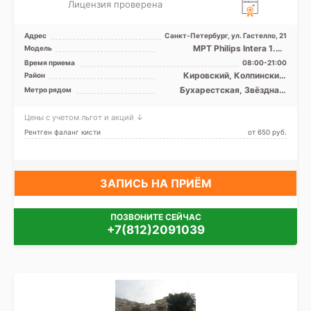
Лицензия проверена
Адрес
Санкт-Петербург, ул. Гастелло, 21
МРТ Philips Intera 1.5T
Модель
закрытый тип, УЗИ
Время приема
08:00-21:00
Кировский, Колпинский,
Район
Московский, Невский,
Бухарестская, Звёздная,
Метро рядом
Пушкинский, Фрунзенский,
Ленинский проспект,
Лен. область
Международная,
Цены с учетом льгот и акций ↓
Московская, Московские
ворота, Парк Победы,
Рентген фаланг кисти
от 650 pуб.
Фрунзенская, Электросила,
Проспект Славы, Дунайская,
Шушары
ЗАПИСЬ НА ПРИЁМ
ПОЗВОНИТЕ СЕЙЧАС
+7(812)2091039