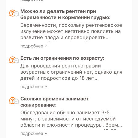
цели обследования и минимальных
требований к протоколу (аналоговая или
Можно ли делать рентген при
цифровая рентгенография, необходимые
беременности и кормлении грудью:
проекции). Для оценки динамики
Беременности, поскольку рентгеновское
состояния следует принести результаты
излучение может негативно повлиять на
предыдущих обследований.
развитие плода и спровоцировать
замершую беременность. Однако в
подробнее
случае крайней необходимости и
отсутствия альтернативных методов
Есть ли ограничения по возрасту:
диагностики рентген может быть
Для проведения рентгенографии
проведен, но только при условии, что
возрастных ограничений нет, однако для
потенциальная польза для матери
детей и подростков до 18 лет
превышает риски для ребенка. В таких
существуют дополнительные меры
случаях применяются минимальные
подробнее
предосторожности. Рентген детям
дозы излучения и дополнительные меры
проводится только по показаниям и с
Сколько времени занимает
защиты. При кормлении грудью
соблюдением минимальных доз
сканирование:
рентгенография безопасна, поскольку
излучения. Если это возможно, для
излучение не оказывает влияния на
Обследование обычно занимает 3-5
детей рекомендуется использовать
молоко. Однако после обследования
минут, в зависимости от исследуемой
альтернативные методы диагностики,
рекомендуется подождать несколько
области и сложности процедуры. Время
такие как УЗИ или МРТ, если они
часов перед кормлением, если
сканирования увеличивается до 40-60
являются более безопасными. Для
подробнее
использовался контраст, содержащий
минут, если используется протокол