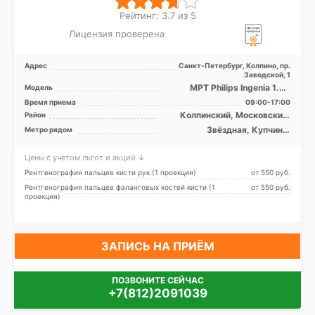
Рейтинг: 3.7 из 5
Лицензия проверена
Адрес
Санкт-Петербург, Колпино, пр.
Заводской, 1
МРТ Philips Ingenia 1.5T
Модель
закрытый тип, КТ GE
Время приема
09:00-17:00
BrightSpeed 16 срезов
Колпинский, Московский,
Район
Невский, Лен. область
Звёздная, Купчино,
Метро рядом
Международная,
Московская, Обухово,
Цены с учетом льгот и акций ↓
Рыбацкое, Проспект Славы,
Дунайская, Шушары
Рентгенография пальцев кисти рук (1 проекция)
от 550 pуб.
Рентгенография пальцев фаланговых костей кисти (1
от 550 pуб.
проекция)
ЗАПИСЬ НА ПРИЁМ
ПОЗВОНИТЕ СЕЙЧАС
+7(812)2091039