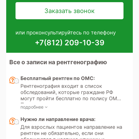
или проконсультируйтесь по телефону
+7(812) 209-10-39
Все о записи на рентгенографию
Бесплатный рентген по ОМС:
Рентгенография входит в список
обследований, которые граждане РФ
могут пройти бесплатно по полису ОМС.
Получение направления на
подробнее
рентгенографию регулируется
Федеральным законом РФ «Об
Нужно ли направление врача:
обязательном медицинском
Для взрослых пациентов направление на
страховании» №323. Кроме того, в
рентген не обязательно, если они
России доступно прохождение