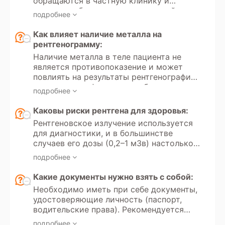
обращаются в частную клинику и
рентгеновских исследований в рамках
проходят обследование на платной
добровольного медицинского
подробнее
основе. Однако для детей до 18 лет
страхования (ДМС).
направление от врача необходимо как
Как влияет наличие металла на
для частных, так и для государственных
рентгенограмму:
медицинских учреждений, поскольку
Наличие металла в теле пациента не
проведение рентгенографии ребенку
является противопоказение и может
связано с лучевой нагрузкой на
повлиять на результаты рентгенографии,
организм.
создавая артефакты на изображении.
подробнее
Металлические предметы (например,
зубные импланты, суставные протезы,
Каковы риски рентгена для здоровья:
брекеты или пирсинг) блокируют или
Рентгеновское излучение используется
искажают рентгеновские лучи, что
для диагностики, и в большинстве
может привести к появлению
случаев его дозы (0,2–1 мЗв) настолько
затененных участков на снимке.
малы, что риски для здоровья
Оператор рентгена обычно учитывает
подробнее
минимальны. Однако частое
наличие металла и делает поправки на
воздействие рентгеновского излучения
Какие документы нужно взять с собой:
возможные артефакты, чтобы получить
может привести к накоплению дозы, что
наиболее точные результаты.
Необходимо иметь при себе документы,
увеличивает вероятность развития рака
удостоверяющие личность (паспорт,
в будущем. Поэтому исследование
водительские права). Рекомендуется
рекомендуется проводить не чаще
иметь направление от врача с указанием
одного раза в 4 месяца.
подробнее