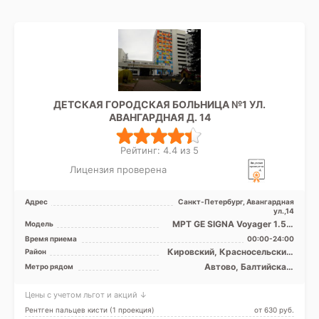
ДЕТСКАЯ ГОРОДСКАЯ БОЛЬНИЦА №1 УЛ.
АВАНГАРДНАЯ Д. 14
Рейтинг: 4.4 из 5
Лицензия проверена
Адрес
Санкт-Петербург, Авангардная
ул.,14
МРТ GE SIGNA Voyager 1.5 Т
Модель
закрытого типа, КТ Siemens
Время приема
00:00-24:00
Somatom Difiniti ...
Кировский, Красносельский,
Район
Московский,
Автово, Балтийская,
Метро рядом
Петродворцовый, Лен.
Кировский завод,
область
Московская, Нарвская,
Цены с учетом льгот и акций ↓
Проспект Ветеранов
Рентген пальцев кисти (1 проекция)
от 630 pуб.