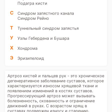
Подагра кисти
С
Синдром запястного канала
Синдром Рейно
Т
Туннельный синдром запястья
У
Узлы Гебердена и Бушара
Х
Хондрома
Э
Эризипелоид
Артроз кистей и пальцев рук - это хроническое
дегенеративное заболевание суставов, которое
характеризуется износом хрящевой ткани и
появлением изменений в костях суставов.
Прогрессирующий артроз может вызывать
болезненность, скованность и ограничение
движений в руках. С возрастом хрящ в
суставах подвержен износу и старению.