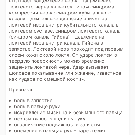
вызывает защемление нерва. Защемление
локтевого нерва является типом синдрома
компрессии нерва: синдром кубитального
канала - длительное давление влияет на
локтевой нерв внутри кубитального канала в
локтевом суставе, синдром локтевого канала
(синдром канала Гийона) - давление на
локтевой нерв внутри канала Гийона в
запястье. Локтевой нерв проходит под первым
слоем кожи около локтя. От удара локтем о
твердую поверхность можно временно
защемить локтевой нерв. Удар вызывает
шоковое покалывание или жжение, известное
как «ударе по смешной кости».
Признаки:
боль в запястье
боль в пальце руки
искривление мизинца и безымянного пальца
невозможность поднять руку
ограничение подвижности запястья
онемение в пальцах рук - парестезия