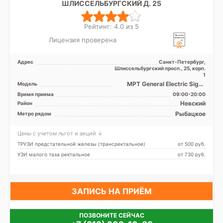
ШЛИССЕЛЬБУРГСКИЙ Д. 25
Рейтинг: 4.0 из 5
Лицензия проверена
Адрес
Санкт-Петербург,
Шлиссельбургский просп., 25, корп.
1
МРТ General Electric Signa
Модель
HDх 1.5 Tесла, УЗИ, Рентген
Время приема
09:00-20:00
Невский
Район
Рыбацкое
Метро рядом
Цены с учетом льгот и акций ↓
ТРУЗИ предстательной железы (трансректальное)
от 500 pуб.
УЗИ малого таза ректальное
от 730 pуб.
ЗАПИСЬ НА ПРИЁМ
ПОЗВОНИТЕ СЕЙЧАС