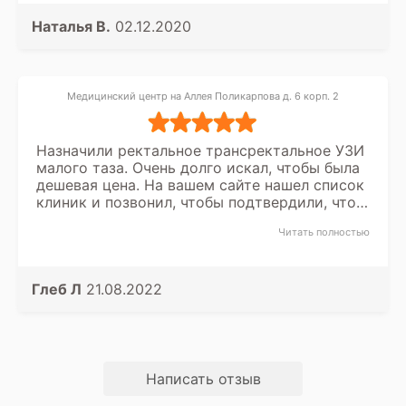
Наталья В.
02.12.2020
Медицинский центр на Аллея Поликарпова д. 6 корп. 2
Назначили ректальное трансректальное УЗИ
малого таза. Очень долго искал, чтобы была
дешевая цена. На вашем сайте нашел список
клиник и позвонил, чтобы подтвердили, что
цена как заявлена. И да, все соответствует,
Читать полностью
поэтому я выбрал к себе ближайший центр и
попросил записать. Был в клинике на
Поликарпова
Глеб Л
21.08.2022
Написать отзыв