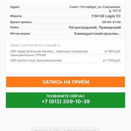
Адрес
Санкт-Петербург, ул. Савушкина,
д. 121 /2
УЗИ GE Logiq V2
Модель
Время приема
09:00-21:00
Петроградский, Приморский
Район
Комендантский проспект,
Метро рядом
Крестовский остров, Старая
Деревня, Зенит (ранее
Цены с учетом льгот и акций ↓
Новокрестовская)
УЗИ предстательной железы , семенных пузырьков,
от 950 pуб.
трансректально (ТРУЗИ)
УЗИ малого таза трансректальное
от 1700 pуб.
ЗАПИСЬ НА ПРИЁМ
ПОЗВОНИТЕ СЕЙЧАС
+7 (812) 209-10-39