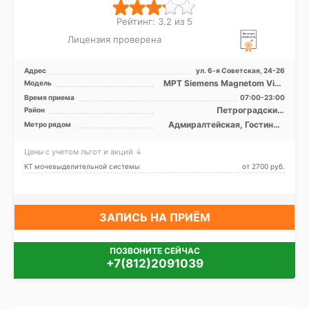
Рейтинг: 3.2 из 5
Лицензия проверена
Адрес
ул. 6-я Советская, 24-26
МРТ Siemens Magnetom Vida
Модель
3Т закрытый тип, Siemens
Время приема
07:00-23:00
Magnetom Essenza 1. ...
Петроградский,
Район
Фрунзенский, Центральный,
Адмиралтейская, Гостиный
Метро рядом
Адмиралтейский
двор, Достоевская,
Маяковская, Невский
Цены с учетом льгот и акций ↓
проспект, Площадь
Александра Невского,
КТ мочевыделительной системы
от 2700 pуб.
Площадь Восстания,
Площадь Ленина,
Чернышевская
ЗАПИСЬ НА ПРИЁМ
ПОЗВОНИТЕ СЕЙЧАС
+7(812)2091039