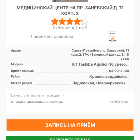
МЕДИЦИНСКИЙ ЦЕНТР НА ПР. ЗАНЕВСКИЙ Д. 71
КОРП. 2
Рейтинг: 4.2 из 5
Лицензия проверена
Адрес
Санкт-Петербург, пр. Заневский, 71
корп.2, ТРК «Заневский каскад 3», 8
этаж
КТ Toshiba Aquilion 16 срезов,
Модель
рентген
Время приема
08:00-21:00
Красногвардейский,
Район
Невский, Центральный, Лен.
Ладожская, Новочеркасская,
Метро рядом
область
Площадь Александра
Невского, Проспект
Цены с учетом льгот и акций ↓
Большевиков, Улица Дыбенко
КТ мочевыделительной системы
от 2500 pуб.
ЗАПИСЬ НА ПРИЁМ
ПОЗВОНИТЕ СЕЙЧАС