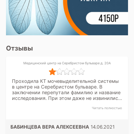
окончательного диагноза и разработки
плана лечения на основе всех
полученных данных, включая заключение
диагноста.
Отзывы
Медицинский центр на Серебристом бульваре д. 20А
Проходила КТ мочевыделительной системы
в центре на Серебристом бульваре. В
заключении перепутали фамилию и название
исследования. При этом даже не извинились,
а просто сказали – приезжайте и мы вам
Читать полностью
выдадим новое заключение. А мне не 20 лет,
ездить постоянно. Компенсировать затраты
на такси отказались.
БАБИНЦЕВА ВЕРА АЛЕКСЕЕВНА
14.06.2021