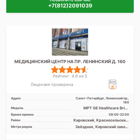
+7(812)2091039
МЕДИЦИНСКИЙ ЦЕНТР НА ПР. ЛЕНИНСКИЙ Д. 160
Рейтинг: 4.6 из 5
Лицензия проверена
Адрес
Санкт-Петербург, Ленинский пр.,
160
МРТ GE Healthcare Brivo
Модель
MR355 1.5Т закрытый тип,
Время приема
08:00-22:00
КТ GЕ Optima CT 520 1 ...
Кировский, Красносельский,
Район
Колпинский, Московский,
Звёздная, Кировский завод,
Метро рядом
Пушкинский, Лен. область
Ленинский проспект,
Московская, Московские
ворота, Парк Победы,