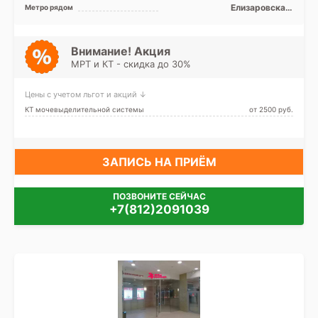
Фрунзенский, Центральный
Елизаровская,
Метро рядом
Ломоносовская,
Международная, Обводный
канал, Площадь Александра
Невского, Дунайская
Внимание! Акция
МРТ и КТ - скидка до 30%
Цены с учетом льгот и акций ↓
КТ мочевыделительной системы
от 2500 pуб.
ЗАПИСЬ НА ПРИЁМ
ПОЗВОНИТЕ СЕЙЧАС
+7(812)2091039