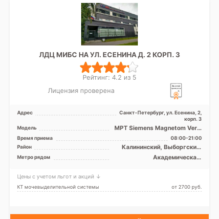
ЛДЦ МИБС НА УЛ. ЕСЕНИНА Д. 2 КОРП. 3
Рейтинг: 4.2 из 5
Лицензия проверена
Адрес
Санкт-Петербург, ул. Есенина, 2,
корп. 3
МРТ Siemens Magnetom Verio
Модель
3T закрытый тип, КТ Siemens
Время приема
08:00-21:00
Biograph 64 рез ...
Калининский, Выборгский,
Район
Кронштадтский, Курортный,
Академическая,
Метро рядом
Приморский, Лен. область
Гражданский проспект,
Девяткино, Комендантский
Цены с учетом льгот и акций ↓
проспект, Лесная, Озерки,
Парнас, Пионерская,
КТ мочевыделительной системы
от 2700 pуб.
Площадь Мужества,
Политехническая, Проспект
Просвещения, Старая
Деревня, Удельная, Беговая