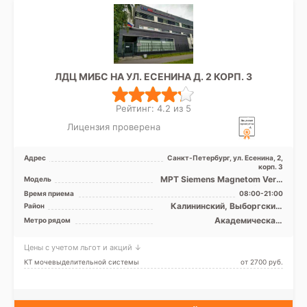
ЛДЦ МИБС НА УЛ. ЕСЕНИНА Д. 2 КОРП. 3
Рейтинг: 4.2 из 5
Лицензия проверена
Адрес
Санкт-Петербург, ул. Есенина, 2,
корп. 3
МРТ Siemens Magnetom Verio
Модель
3T закрытый тип, КТ Siemens
Время приема
08:00-21:00
Biograph 64 рез ...
Калининский, Выборгский,
Район
Кронштадтский, Курортный,
Академическая,
Метро рядом
Приморский, Лен. область
Гражданский проспект,
Девяткино, Комендантский
Цены с учетом льгот и акций ↓
проспект, Лесная, Озерки,
Парнас, Пионерская,
КТ мочевыделительной системы
от 2700 pуб.
Площадь Мужества,
Политехническая, Проспект
Просвещения, Старая
Деревня, Удельная, Беговая