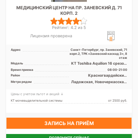
МЕДИЦИНСКИЙ ЦЕНТР НА ПР. ЗАНЕВСКИЙ Д. 71
КОРП. 2
Рейтинг: 4.2 из 5
Лицензия проверена
Адрес
Санкт-Петербург, пр. Заневский, 71
корп.2, ТРК «Заневский каскад 3», 8
этаж
КТ Toshiba Aquilion 16 срезов,
Модель
рентген
Время приема
08:00-21:00
Красногвардейский,
Район
Невский, Центральный, Лен.
Ладожская, Новочеркасская,
Метро рядом
область
Площадь Александра
Невского, Проспект
Цены с учетом льгот и акций ↓
Большевиков, Улица Дыбенко
КТ мочевыделительной системы
от 2500 pуб.
ЗАПИСЬ НА ПРИЁМ
ПОЗВОНИТЕ СЕЙЧАС