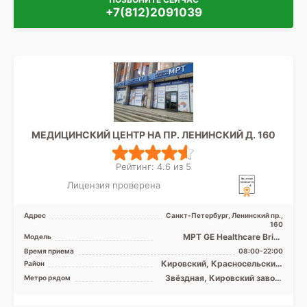
+7(812)2091039
МЕДИЦИНСКИЙ ЦЕНТР НА ПР. ЛЕНИНСКИЙ Д. 160
Рейтинг: 4.6 из 5
Лицензия проверена
Адрес
Санкт-Петербург, Ленинский пр.,
160
МРТ GE Healthcare Brivo
Модель
MR355 1.5Т закрытый тип,
Время приема
08:00-22:00
КТ GЕ Optima CT 520 1 ...
Кировский, Красносельский,
Район
Колпинский, Московский,
Звёздная, Кировский завод,
Метро рядом
Пушкинский, Лен. область
Ленинский проспект,
Московская, Московские
ворота, Парк Победы,