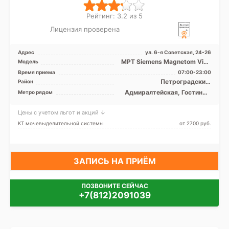
Рейтинг: 3.2 из 5
Лицензия проверена
Адрес
ул. 6-я Советская, 24-26
МРТ Siemens Magnetom Vida
Модель
3Т закрытый тип, Siemens
Время приема
07:00-23:00
Magnetom Essenza 1. ...
Петроградский,
Район
Фрунзенский, Центральный,
Адмиралтейская, Гостиный
Метро рядом
Адмиралтейский
двор, Достоевская,
Маяковская, Невский
Цены с учетом льгот и акций ↓
проспект, Площадь
Александра Невского,
КТ мочевыделительной системы
от 2700 pуб.
Площадь Восстания,
Площадь Ленина,
Чернышевская
ЗАПИСЬ НА ПРИЁМ
ПОЗВОНИТЕ СЕЙЧАС
+7(812)2091039