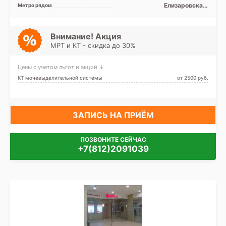
Фрунзенский, Центральный
Елизаровская,
Метро рядом
Ломоносовская,
Международная, Обводный
канал, Площадь Александра
Невского, Дунайская
Внимание! Акция
МРТ и КТ - скидка до 30%
Цены с учетом льгот и акций ↓
КТ мочевыделительной системы
от 2500 pуб.
ЗАПИСЬ НА ПРИЁМ
ПОЗВОНИТЕ СЕЙЧАС
+7(812)2091039